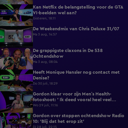
Kan Netflix de belangstelling voor de GTA
5:12
VI-beelden wel aan?
Gisteren, 18:11
De Weekendmix van Chris Deluxe 31/07
24:39
Ma 3 aug, 14:57
De grappigste claxons in De 538
1:36
Ochtendshow
Ma 3 aug, 08:04
Heeft Monique Hansler nog contact met
5:35
Denise?
Do 30 juli, 18:29
Gordon klaar voor zijn Men’s Health-
4:33
fotoshoot: ' Ik deed vooral heel veel
wandelen'.
Wo 29 juli, 11:16
Gordon over stoppen ochtendshow Radio
4:28
10: 'Blij dat het erop zit'
Di 28 juli, 22:15