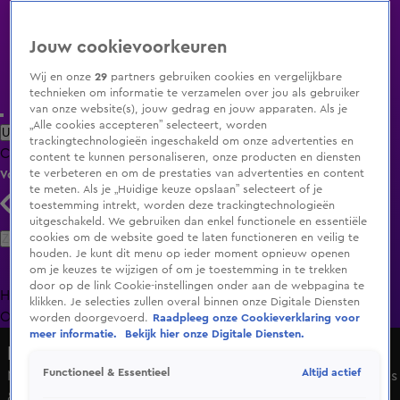
Jouw cookievoorkeuren
Wij en onze
29
partners gebruiken cookies en vergelijkbare
technieken om informatie te verzamelen over jou als gebruiker
van onze website(s), jouw gedrag en jouw apparaten. Als je
„Alle cookies accepteren” selecteert, worden
Uitzending Gemist
Populaire programma's
Zenders
Genres
trackingtechnologieën ingeschakeld om onze advertenties en
Clips
Films
Radio
Smart TV inlog
Shop
content te kunnen personaliseren, onze producten en diensten
te verbeteren en om de prestaties van advertenties en content
Volg KIJK
te meten. Als je „Huidige keuze opslaan” selecteert of je
toestemming intrekt, worden deze trackingtechnologieën
uitgeschakeld. We gebruiken dan enkel functionele en essentiële
Zoeken
cookies om de website goed te laten functioneren en veilig te
houden. Je kunt dit menu op ieder moment opnieuw openen
om je keuzes te wijzigen of om je toestemming in te trekken
door op de link Cookie-instellingen onder aan de webpagina te
Home
Uitzending Gemist
Programma's
De Bondgenoten
De
klikken. Je selecties zullen overal binnen onze Digitale Diensten
Oranjezomer
Livestreams
Shop
worden doorgevoerd.
Raadpleeg onze Cookieverklaring voor
meer informatie.
Bekijk hier onze Digitale Diensten.
Radio 538
Altijd actief
Functioneel & Essentieel
Numidia doet haar nieuwe single Ik Bleef Geloven bij Evers
& co.