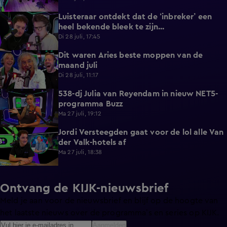
Luisteraar ontdekt dat de ‘inbreker’ een
4:45
heel bekende bleek te zijn...
Di 28 juli, 17:45
Dit waren Aries beste moppen van de
2:23
maand juli
Di 28 juli, 11:17
538-dj Julia van Reyendam in nieuw NET5-
3:09
programma Buzz
Ma 27 juli, 19:12
Jordi Versteegden gaat voor de lol alle Van
4:47
der Valk-hotels af
Ma 27 juli, 18:38
Ontvang de KIJK-nieuwsbrief
Meld je aan voor de nieuwsbrief en blijf op de hoogte van
het laatste nieuws over de programma’s en series op KIJK.
Aanmelden