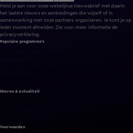
Meld je aan voor onze wekelijkse nieuwsbrief met daarin
het laatste nieuws en aanbiedingen die wijzelf of in
samenwerking met onze partners organiseren. Je kunt je op
ieder moment afmelden. Zie voor meer informatie de
privacyverklaring
.
Populaire programma's
De Bondgenoten
A.S.S. - Anti Survival Show
De Oranjezomer
Mi Dushi: wat is dan liefde?
Lang Leve de Liefde
Het Blok
Nieuws & Actualiteit
Hart van Nederland
Nieuws van de Dag
Shownieuws
Vandaag Inside
Voorwaarden