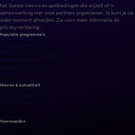
het laatste nieuws en aanbiedingen die wijzelf of in
samenwerking met onze partners organiseren. Je kunt je op
ieder moment afmelden. Zie voor meer informatie de
privacyverklaring
.
Populaire programma's
De Bondgenoten
A.S.S. - Anti Survival Show
De Oranjezomer
Mi Dushi: wat is dan liefde?
Lang Leve de Liefde
Het Blok
Nieuws & Actualiteit
Hart van Nederland
Nieuws van de Dag
Shownieuws
Vandaag Inside
Voorwaarden
Gebruiksvoorwaarden