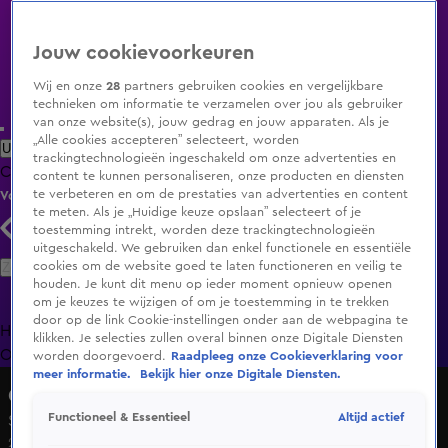
Jouw cookievoorkeuren
Wij en onze
28
partners gebruiken cookies en vergelijkbare
technieken om informatie te verzamelen over jou als gebruiker
van onze website(s), jouw gedrag en jouw apparaten. Als je
„Alle cookies accepteren” selecteert, worden
Uitzending Gemist
Populaire programma's
Zenders
Genres
trackingtechnologieën ingeschakeld om onze advertenties en
Clips
Films
Radio
Smart TV inlog
Shop
content te kunnen personaliseren, onze producten en diensten
te verbeteren en om de prestaties van advertenties en content
Volg KIJK
te meten. Als je „Huidige keuze opslaan” selecteert of je
toestemming intrekt, worden deze trackingtechnologieën
uitgeschakeld. We gebruiken dan enkel functionele en essentiële
Zoeken
cookies om de website goed te laten functioneren en veilig te
houden. Je kunt dit menu op ieder moment opnieuw openen
om je keuzes te wijzigen of om je toestemming in te trekken
door op de link Cookie-instellingen onder aan de webpagina te
Home
Uitzending Gemist
Programma's
De Bondgenoten
De
klikken. Je selecties zullen overal binnen onze Digitale Diensten
Oranjezomer
Livestreams
Shop
worden doorgevoerd.
Raadpleeg onze Cookieverklaring voor
meer informatie.
Bekijk hier onze Digitale Diensten.
Quality time op zondag
Altijd actief
Functioneel & Essentieel
Seizoen 1, aflevering 13
26 apr 2020, 12:30