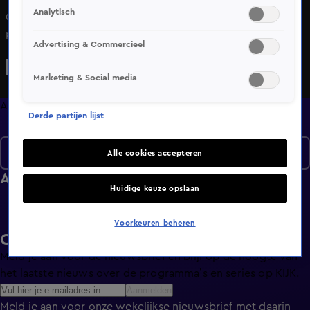
Analytisch
Quality time op zondag is een nieuw, eigentijds lifestyle-
programma, waarin wekelijks een breed spectrum aan
Advertising & Commercieel
welzijns- en welvaartsthema's de revue passeert. Denk
hierbij onder andere aan items over beauty, gezin,
Marketing & Social media
gezondheid en wonen. De presentatie van dit veelzijdige
tv-programma op zondagmiddag is onder meer in handen
Afleveringen
Derde partijen lijst
van de nog altijd populaire oud-Utopianen Beau Nellissen,
Romy Koldenhof en Cemal Hazebroek.
Seizoen 1
Alle cookies accepteren
Afleveringen
Huidige keuze opslaan
Voorkeuren beheren
Ontvang de KIJK-nieuwsbrief
Meld je aan voor de nieuwsbrief en blijf op de hoogte van
het laatste nieuws over de programma’s en series op KIJK.
Aanmelden
Meld je aan voor onze wekelijkse nieuwsbrief met daarin