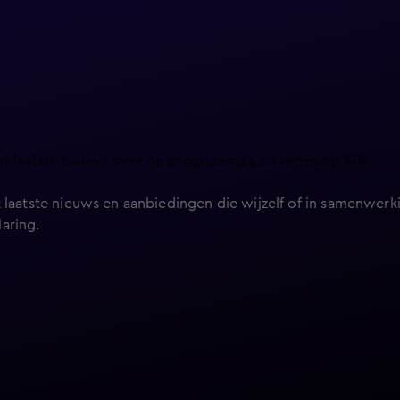
et laatste nieuws over de programma’s en series op KIJK.
 laatste nieuws en aanbiedingen die wijzelf of in samenwerki
laring
.