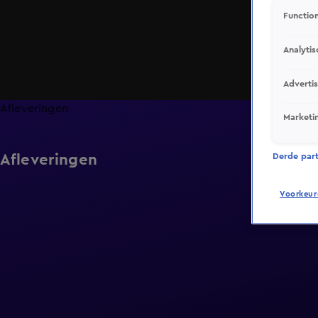
Function
Analytis
Adverti
Afleveringen
Marketi
Afleveringen
Derde parti
Voorkeur