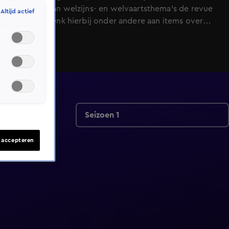
spectrum aan welzijns- en welvaartsthema's de revue
Altijd actief
passeert. Denk hierbij onder andere aan items over
beauty, gezin, gezondheid en wonen. De presentatie
van dit veelzijdige tv-programma op zondagmiddag is
onder meer in handen van de nog altijd populaire oud-
Utopianen Beau Nellissen, Romy Koldenhof en Cemal
Hazebroek.
Seizoen 1
s accepteren