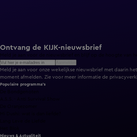
Ontvang de KIJK-nieuwsbrief
Meld je aan voor de nieuwsbrief en blijf op de hoogte van h
Aanmelden
Meld je aan voor onze wekelijkse nieuwsbrief met daarin het
moment afmelden. Zie voor meer informatie de
privacyverk
Populaire programma's
De Bondgenoten
A.S.S. - Anti Survival Show
De Oranjezomer
Mi Dushi: wat is dan liefde?
Lang Leve de Liefde
Het Blok
Nieuws & Actualiteit