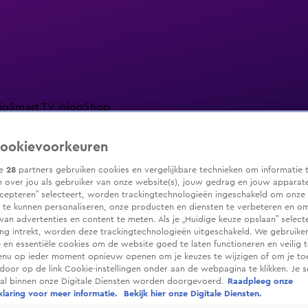
io
Smart TV inlog
Shop
ookievoorkeuren
ze
28
partners gebruiken cookies en vergelijkbare technieken om informatie 
 over jou als gebruiker van onze website(s), jouw gedrag en jouw apparaten.
ranjezomer
Livestreams
Shop
cepteren” selecteert, worden trackingtechnologieën ingeschakeld om onze 
 te kunnen personaliseren, onze producten en diensten te verbeteren en o
 van advertenties en content te meten. Als je „Huidige keuze opslaan” selecte
g intrekt, worden deze trackingtechnologieën uitgeschakeld. We gebruike
e en essentiële cookies om de website goed te laten functioneren en veilig 
enu op ieder moment opnieuw openen om je keuzes te wijzigen of om je t
 door op de link Cookie-instellingen onder aan de webpagina te klikken. Je s
ral binnen onze Digitale Diensten worden doorgevoerd.
Raadpleeg onze
laring voor meer informatie.
Bekijk hier onze Digitale Diensten.