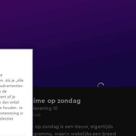
te
 Als je „Alle
advertenties
m de
ert of je
Quality time op zondag
n dan enkel
Seizoen 1, aflevering 10
te houden. Je
oestemming in
5 apr 2020, 12:40
electies
Quality time op zondag is een nieuw, eigentijds
lifestyle-programma, waarin wekelijks een breed