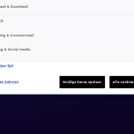
eel & Essentieel
ch
sing & Commercieel
ng & Social media
jen lijst
en beheren
Huidige keuze opslaan
Alle cookie