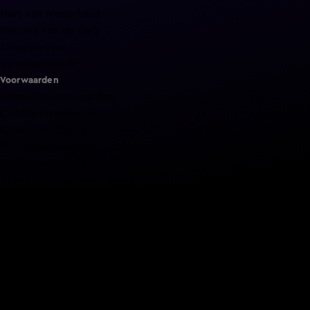
Hart van Nederland
Nieuws van de Dag
Shownieuws
Vandaag Inside
Voorwaarden
Gebruiksvoorwaarden
Cookie instellingen
Cookieverklaring
Privacyverklaring
Toegankelijkheid
Algemene voorwaarden KIJK
Service & Contact
Aanmelden voor een programma
Acties
Adverteren
Smart TV inlog
Over KIJK
Vacatures