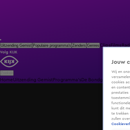
Clips
Films
Rad
Uitzending Gemist
Populaire programma's
Zenders
Genres
Volg KIJK
Jouw c
Wij en on
Zoeken
verzamelen
Home
Uitzending Gemist
Programma's
De Bondgenoten
De O
cookies ac
en content
prestaties
toestemmin
functionel
kunt dit m
te trekken
zullen ove
Cookieverk