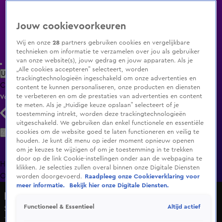
Jouw cookievoorkeuren
Wij en onze
28
partners gebruiken cookies en vergelijkbare
technieken om informatie te verzamelen over jou als gebruiker
van onze website(s), jouw gedrag en jouw apparaten. Als je
„Alle cookies accepteren” selecteert, worden
Uitzending Gemist
Populaire programma's
Zenders
Genres
trackingtechnologieën ingeschakeld om onze advertenties en
Clips
Films
Radio
Smart TV inlog
Shop
content te kunnen personaliseren, onze producten en diensten
te verbeteren en om de prestaties van advertenties en content
Volg KIJK
te meten. Als je „Huidige keuze opslaan” selecteert of je
toestemming intrekt, worden deze trackingtechnologieën
uitgeschakeld. We gebruiken dan enkel functionele en essentiële
Zoeken
cookies om de website goed te laten functioneren en veilig te
houden. Je kunt dit menu op ieder moment opnieuw openen
om je keuzes te wijzigen of om je toestemming in te trekken
door op de link Cookie-instellingen onder aan de webpagina te
Home
Uitzending Gemist
Programma's
De Bondgenoten
De
klikken. Je selecties zullen overal binnen onze Digitale Diensten
Oranjezomer
Livestreams
Shop
worden doorgevoerd.
Raadpleeg onze Cookieverklaring voor
meer informatie.
Bekijk hier onze Digitale Diensten.
Prankstrijd
Altijd actief
Functioneel & Essentieel
Seizoen 3, aflevering 4
12 mrt 2022, 16:00