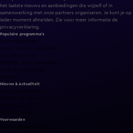
het laatste nieuws en aanbiedingen die wijzelf of in
samenwerking met onze partners organiseren. Je kunt je op
ieder moment afmelden. Zie voor meer informatie de
privacyverklaring
.
Populaire programma's
De Bondgenoten
A.S.S. - Anti Survival Show
De Oranjezomer
Mi Dushi: wat is dan liefde?
Lang Leve de Liefde
Het Blok
Nieuws & Actualiteit
Hart van Nederland
Nieuws van de Dag
Shownieuws
Vandaag Inside
Voorwaarden
Gebruiksvoorwaarden