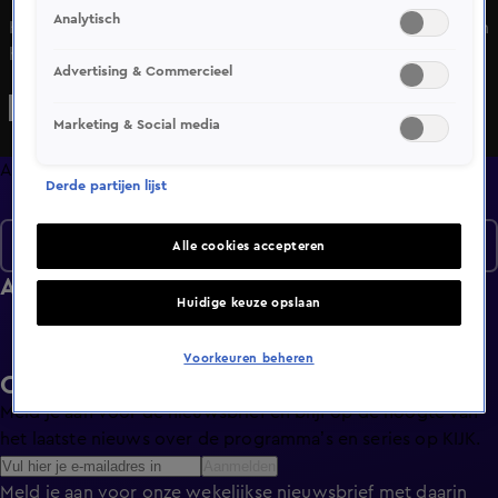
Analytisch
Heel Nederland zal weten dat StukTV de ware heerser van
het internet is. Sluit je aan bij #teamstuk
Advertising & Commercieel
Marketing & Social media
Afleveringen
Derde partijen lijst
Seizoen 3
Alle cookies accepteren
Afleveringen
Huidige keuze opslaan
Voorkeuren beheren
Ontvang de KIJK-nieuwsbrief
Meld je aan voor de nieuwsbrief en blijf op de hoogte van
het laatste nieuws over de programma’s en series op KIJK.
Aanmelden
Meld je aan voor onze wekelijkse nieuwsbrief met daarin