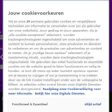
Jouw cookievoorkeuren
Wij en onze
29
partners gebruiken cookies en vergelijkbare
technieken om informatie te verzamelen over jou als gebruiker
van onze website(s), jouw gedrag en jouw apparaten. Als je
„Alle cookies accepteren” selecteert, worden
Uitzending Gemist
Populaire programma's
Zenders
Genres
trackingtechnologieën ingeschakeld om onze advertenties en
Clips
Films
Radio
Smart TV inlog
Shop
content te kunnen personaliseren, onze producten en diensten
te verbeteren en om de prestaties van advertenties en content
Volg KIJK
te meten. Als je „Huidige keuze opslaan” selecteert of je
toestemming intrekt, worden deze trackingtechnologieën
uitgeschakeld. We gebruiken dan enkel functionele en essentiële
Zoeken
cookies om de website goed te laten functioneren en veilig te
houden. Je kunt dit menu op ieder moment opnieuw openen
om je keuzes te wijzigen of om je toestemming in te trekken
door op de link Cookie-instellingen onder aan de webpagina te
Home
Uitzending Gemist
Programma's
De Bondgenoten
De
klikken. Je selecties zullen overal binnen onze Digitale Diensten
Oranjezomer
Livestreams
Shop
worden doorgevoerd.
Raadpleeg onze Cookieverklaring voor
meer informatie.
Bekijk hier onze Digitale Diensten.
Postcode Loterij Miljoenenjacht
Altijd actief
Functioneel & Essentieel
Thuiswinnaar kan winst niet geloven!
28 sep 2025, 19:57