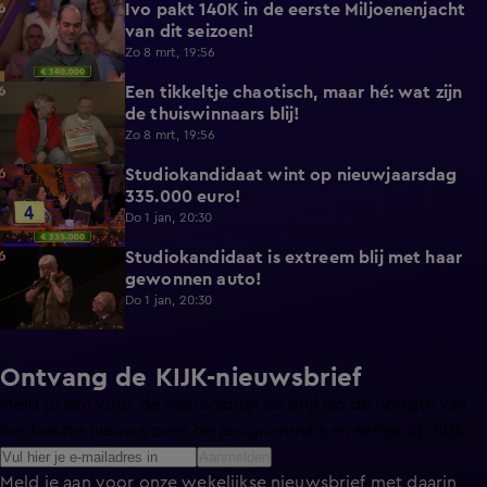
Ivo pakt 140K in de eerste Miljoenenjacht
0:44
van dit seizoen!
Zo 8 mrt, 19:56
Een tikkeltje chaotisch, maar hé: wat zijn
5:03
de thuiswinnaars blij!
Zo 8 mrt, 19:56
Studiokandidaat wint op nieuwjaarsdag
0:57
335.000 euro!
Do 1 jan, 20:30
Studiokandidaat is extreem blij met haar
1:59
gewonnen auto!
Do 1 jan, 20:30
Ontvang de KIJK-nieuwsbrief
Meld je aan voor de nieuwsbrief en blijf op de hoogte van
het laatste nieuws over de programma’s en series op KIJK.
Aanmelden
Meld je aan voor onze wekelijkse nieuwsbrief met daarin