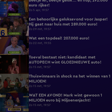
Beetje lef, beetje geluk… en hup, 292.000
1:04
euro rijker!
Zo 5 apr, 19:57
Een behoorlijke geluksavond voor Jasper!
1:04
Hij gaat naar huis met 289.000 euro!
Zo 29 mrt, 19:57
Wat een topdeal! 207.000 euro!
0:38
Zo 22 mrt, 19:55
Toeval bestaat niet: kandidaat met
2:34
AUTOPECH wint GLOEDNIEUWE auto!
Zo 15 mrt, 19:57
Thuiswinnaars in shock na het winnen van 1
7:39
MILJOEN!
Zo 15 mrt, 19:57
WAT EEN AVOND! Mark wint gewoon 1
2:07
MILJOEN euro bij Miljoenenjacht!
Zo 15 mrt, 19:57