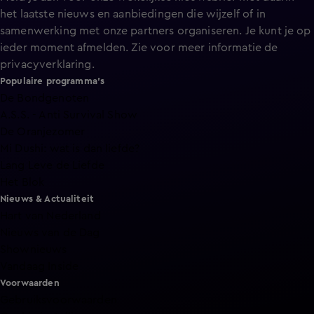
het laatste nieuws en aanbiedingen die wijzelf of in
samenwerking met onze partners organiseren. Je kunt je op
ieder moment afmelden. Zie voor meer informatie de
privacyverklaring
.
Populaire programma's
De Bondgenoten
A.S.S. - Anti Survival Show
De Oranjezomer
Mi Dushi: wat is dan liefde?
Lang Leve de Liefde
Het Blok
Nieuws & Actualiteit
Hart van Nederland
Nieuws van de Dag
Shownieuws
Vandaag Inside
Voorwaarden
Gebruiksvoorwaarden