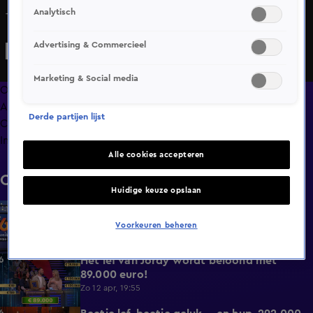
Analytisch
Thuiswinnaar kan winst niet geloven!
Advertising & Commercieel
Marketing & Social media
Overzicht
Afleveringen
Derde partijen lijst
Clips
Info
Alle cookies accepteren
Clips
Huidige keuze opslaan
Linda de Mol terug met Postcode Loterij
0:27
Miljoenenjacht!
Voorkeuren beheren
Do 30 juli, 16:14
Het lef van Jordy wordt beloond met
1:12
89.000 euro!
Zo 12 apr, 19:55