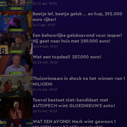
Zo 12 apr, 19:55
Beetje lef, beetje geluk… en hup, 292.000
1:04
euro rijker!
Zo 5 apr, 19:57
Een behoorlijke geluksavond voor Jasper!
1:04
Hij gaat naar huis met 289.000 euro!
Zo 29 mrt, 19:57
Wat een topdeal! 207.000 euro!
0:38
Zo 22 mrt, 19:55
Thuiswinnaars in shock na het winnen van 1
7:39
MILJOEN!
Zo 15 mrt, 19:57
Toeval bestaat niet: kandidaat met
2:34
AUTOPECH wint GLOEDNIEUWE auto!
Zo 15 mrt, 19:57
WAT EEN AVOND! Mark wint gewoon 1
2:07