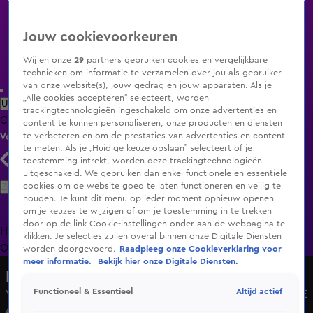
Jouw cookievoorkeuren
Wij en onze
29
partners gebruiken cookies en vergelijkbare
technieken om informatie te verzamelen over jou als gebruiker
van onze website(s), jouw gedrag en jouw apparaten. Als je
„Alle cookies accepteren” selecteert, worden
Uitzending Gemist
Populaire programma's
Zenders
Genres
trackingtechnologieën ingeschakeld om onze advertenties en
Clips
Films
Radio
Smart TV inlog
Shop
content te kunnen personaliseren, onze producten en diensten
te verbeteren en om de prestaties van advertenties en content
Volg KIJK
te meten. Als je „Huidige keuze opslaan” selecteert of je
toestemming intrekt, worden deze trackingtechnologieën
uitgeschakeld. We gebruiken dan enkel functionele en essentiële
Zoeken
cookies om de website goed te laten functioneren en veilig te
houden. Je kunt dit menu op ieder moment opnieuw openen
om je keuzes te wijzigen of om je toestemming in te trekken
door op de link Cookie-instellingen onder aan de webpagina te
Home
Uitzending Gemist
Programma's
De Bondgenoten
De
klikken. Je selecties zullen overal binnen onze Digitale Diensten
Oranjezomer
Livestreams
Shop
worden doorgevoerd.
Raadpleeg onze Cookieverklaring voor
meer informatie.
Bekijk hier onze Digitale Diensten.
Postcode Loterij Miljoenenjacht
Altijd actief
Functioneel & Essentieel
Vincent uit Bemmel gaat naar huis met een WAANZINNIGE
475.000 euro!