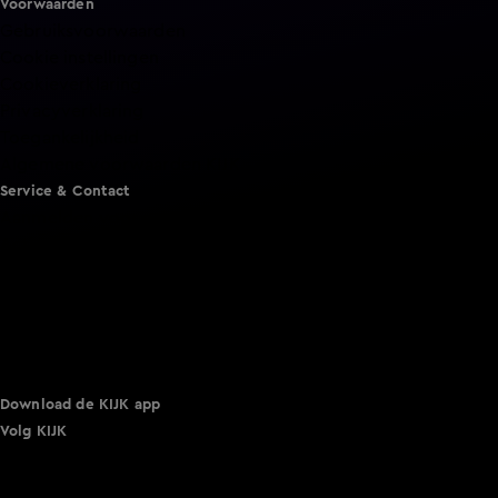
Voorwaarden
Gebruiksvoorwaarden
Cookie instellingen
Cookieverklaring
Privacyverklaring
Toegankelijkheid
Algemene voorwaarden KIJK
Service & Contact
Aanmelden voor een programma
Acties
Adverteren
Smart TV inlog
Over KIJK
Vacatures
Klantenservice
Download de KIJK app
Volg KIJK
©
2026 Talpa Network. Alle rechten voorbehouden. Geen
tekst- en datamining.