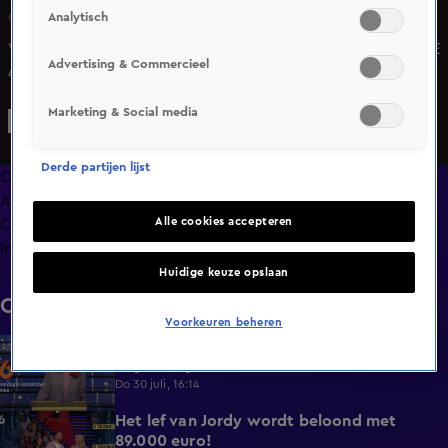
Analytisch
9 mrt 2025, 19:56
Vincent uit Bemmel gaat naar huis met een WAANZINNIGE
Advertising & Commercieel
475.000 euro!
Marketing & Social media
Derde partijen lijst
Overzicht
Afleveringen
Alle cookies accepteren
Clips
Info
Huidige keuze opslaan
Clips
Voorkeuren beheren
Linda de Mol terug met Postcode Loterij
0:27
Miljoenenjacht!
Do 30 juli, 16:14
Het lef van Jordy wordt beloond met
1:12
89.000 euro!