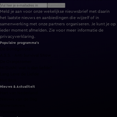
Aanmelden
Meld je aan voor onze wekelijkse nieuwsbrief met daarin
het laatste nieuws en aanbiedingen die wijzelf of in
samenwerking met onze partners organiseren. Je kunt je op
ieder moment afmelden. Zie voor meer informatie de
privacyverklaring
.
Populaire programma's
De Bondgenoten
A.S.S. - Anti Survival Show
De Oranjezomer
Mi Dushi: wat is dan liefde?
Lang Leve de Liefde
Het Blok
Nieuws & Actualiteit
Hart van Nederland
Nieuws van de Dag
Shownieuws
Vandaag Inside