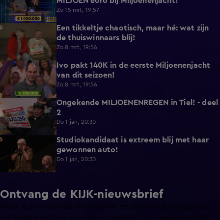
MILJOEN euro bij Miljoenenjacht!
Zo 15 mrt, 19:57
Een tikkeltje chaotisch, maar hé: wat zijn
5:03
de thuiswinnaars blij!
Zo 8 mrt, 19:56
Ivo pakt 140K in de eerste Miljoenenjacht
0:44
van dit seizoen!
Zo 8 mrt, 19:56
Ongekende MILJOENENREGEN in Tiel! - deel
7:38
2
Do 1 jan, 20:30
Studiokandidaat is extreem blij met haar
1:59
gewonnen auto!
Do 1 jan, 20:30
Ontvang de KIJK-nieuwsbrief
Meld je aan voor de nieuwsbrief en blijf op de hoogte van
het laatste nieuws over de programma’s en series op KIJK.