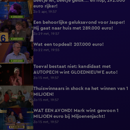
Beetje lef, beetje geluk… en hup, 292.000
1:04
euro rijker!
Zo 5 apr, 19:57
Een behoorlijke geluksavond voor Jasper!
1:04
Hij gaat naar huis met 289.000 euro!
Zo 29 mrt, 19:57
Wat een topdeal! 207.000 euro!
0:38
Zo 22 mrt, 19:55
Toeval bestaat niet: kandidaat met
2:34
AUTOPECH wint GLOEDNIEUWE auto!
Zo 15 mrt, 19:57
Thuiswinnaars in shock na het winnen van 1
7:39
MILJOEN!
Zo 15 mrt, 19:57
WAT EEN AVOND! Mark wint gewoon 1
2:07
MILJOEN euro bij Miljoenenjacht!
Zo 15 mrt, 19:57