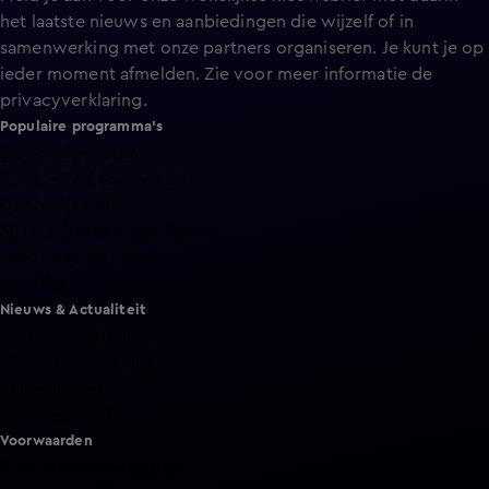
het laatste nieuws en aanbiedingen die wijzelf of in
samenwerking met onze partners organiseren. Je kunt je op
ieder moment afmelden. Zie voor meer informatie de
privacyverklaring
.
Populaire programma's
De Bondgenoten
A.S.S. - Anti Survival Show
De Oranjezomer
Mi Dushi: wat is dan liefde?
Lang Leve de Liefde
Het Blok
Nieuws & Actualiteit
Hart van Nederland
Nieuws van de Dag
Shownieuws
Vandaag Inside
Voorwaarden
Gebruiksvoorwaarden