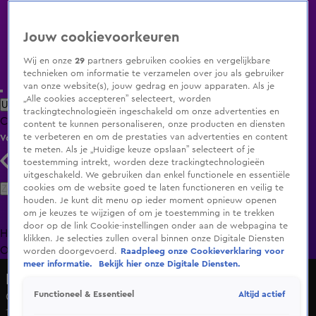
Jouw cookievoorkeuren
Wij en onze
29
partners gebruiken cookies en vergelijkbare
technieken om informatie te verzamelen over jou als gebruiker
van onze website(s), jouw gedrag en jouw apparaten. Als je
„Alle cookies accepteren” selecteert, worden
Uitzending Gemist
Populaire programma's
Zenders
Genres
trackingtechnologieën ingeschakeld om onze advertenties en
Clips
Films
Radio
Smart TV inlog
Shop
content te kunnen personaliseren, onze producten en diensten
te verbeteren en om de prestaties van advertenties en content
Volg KIJK
te meten. Als je „Huidige keuze opslaan” selecteert of je
toestemming intrekt, worden deze trackingtechnologieën
uitgeschakeld. We gebruiken dan enkel functionele en essentiële
Zoeken
cookies om de website goed te laten functioneren en veilig te
houden. Je kunt dit menu op ieder moment opnieuw openen
om je keuzes te wijzigen of om je toestemming in te trekken
door op de link Cookie-instellingen onder aan de webpagina te
Home
Uitzending Gemist
Programma's
De Bondgenoten
De
klikken. Je selecties zullen overal binnen onze Digitale Diensten
Oranjezomer
Livestreams
Shop
worden doorgevoerd.
Raadpleeg onze Cookieverklaring voor
meer informatie.
Bekijk hier onze Digitale Diensten.
Postcode Loterij Miljoenenjacht
Altijd actief
Functioneel & Essentieel
Ook de 400.000 euro is eruit
14 apr 2024, 21:12