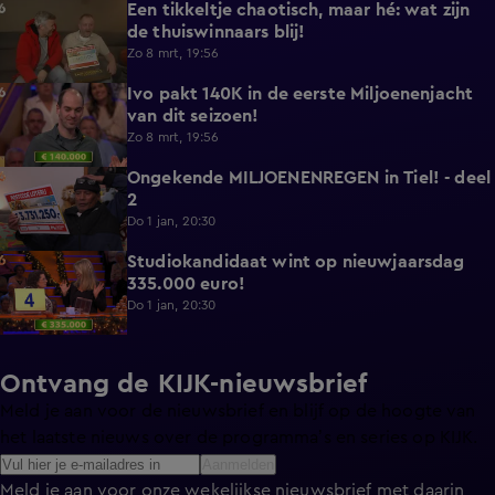
Een tikkeltje chaotisch, maar hé: wat zijn
5:03
de thuiswinnaars blij!
Zo 8 mrt, 19:56
Ivo pakt 140K in de eerste Miljoenenjacht
0:44
van dit seizoen!
Zo 8 mrt, 19:56
Ongekende MILJOENENREGEN in Tiel! - deel
7:38
2
Do 1 jan, 20:30
Studiokandidaat wint op nieuwjaarsdag
0:57
335.000 euro!
Do 1 jan, 20:30
Ontvang de KIJK-nieuwsbrief
Meld je aan voor de nieuwsbrief en blijf op de hoogte van
het laatste nieuws over de programma’s en series op KIJK.
Aanmelden
Meld je aan voor onze wekelijkse nieuwsbrief met daarin