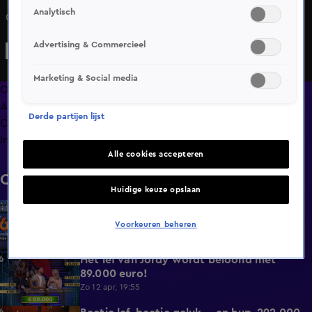
Analytisch
Ook de 400.000 euro is eruit
Advertising & Commercieel
Marketing & Social media
Overzicht
Afleveringen
Derde partijen lijst
Clips
Info
Alle cookies accepteren
Clips
Huidige keuze opslaan
Linda de Mol terug met Postcode Loterij
0:27
Miljoenenjacht!
Voorkeuren beheren
Do 30 juli, 16:14
Het lef van Jordy wordt beloond met
1:12
89.000 euro!
Zo 12 apr, 19:55