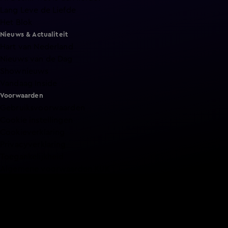
Lang Leve de Liefde
Het Blok
Nieuws & Actualiteit
Hart van Nederland
Nieuws van de Dag
Shownieuws
Vandaag Inside
Voorwaarden
Gebruiksvoorwaarden
Cookie instellingen
Cookieverklaring
Privacyverklaring
Toegankelijkheid
Algemene voorwaarden KIJK
Service & Contact
Aanmelden voor een programma
Acties
Adverteren