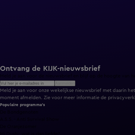
Ontvang de KIJK-nieuwsbrief
Meld je aan voor de nieuwsbrief en blijf op de hoogte van h
Aanmelden
Meld je aan voor onze wekelijkse nieuwsbrief met daarin het
moment afmelden. Zie voor meer informatie de
privacyverk
Populaire programma's
De Bondgenoten
A.S.S. - Anti Survival Show
De Oranjezomer
Mi Dushi: wat is dan liefde?