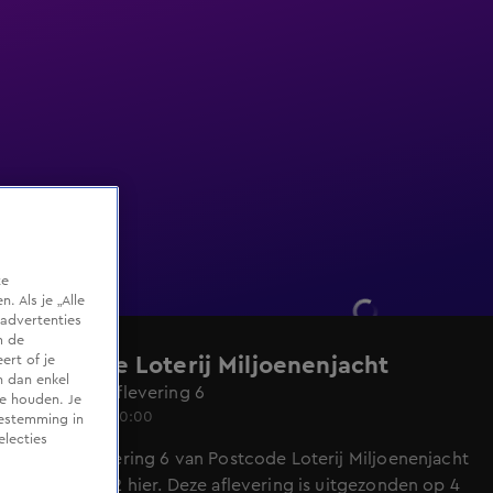
te
 Als je „Alle
advertenties
m de
ert of je
Postcode Loterij Miljoenenjacht
n dan enkel
Seizoen 2, aflevering 6
te houden. Je
4 okt 2020, 20:00
oestemming in
electies
Bekijk aflevering 6 van Postcode Loterij Miljoenenjacht
uit seizoen 2 hier. Deze aflevering is uitgezonden op 4