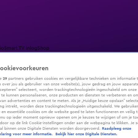
io
Smart TV inlog
Shop
ookievoorkeuren
ze
29
partners gebruiken cookies en vergelijkbare technieken om informatie 
 over jou als gebruiker van onze website(s), jouw gedrag en jouw apparaten.
ranjezomer
Livestreams
Shop
cepteren” selecteert, worden trackingtechnologieën ingeschakeld om onze 
 te kunnen personaliseren, onze producten en diensten te verbeteren en o
 van advertenties en content te meten. Als je „Huidige keuze opslaan” selecte
g intrekt, worden deze trackingtechnologieën uitgeschakeld. We gebruike
e en essentiële cookies om de website goed te laten functioneren en veilig 
enu op ieder moment opnieuw openen om je keuzes te wijzigen of om je t
 door op de link Cookie-instellingen onder aan de webpagina te klikken. Je s
ral binnen onze Digitale Diensten worden doorgevoerd.
Raadpleeg onze
laring voor meer informatie.
Bekijk hier onze Digitale Diensten.