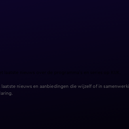
et laatste nieuws over de programma’s en series op KIJK.
 laatste nieuws en aanbiedingen die wijzelf of in samenwerki
laring
.