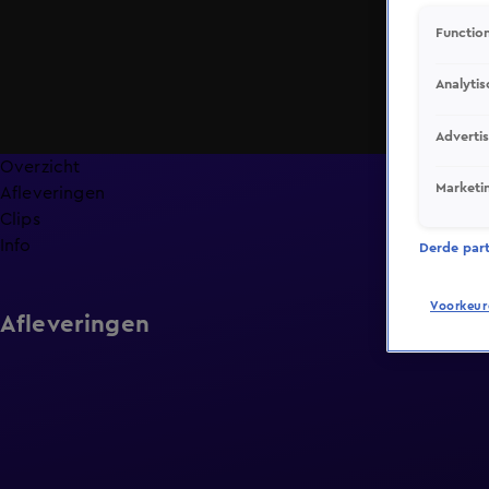
Function
Analytis
Adverti
Overzicht
Marketi
Afleveringen
Clips
Info
Derde parti
Voorkeur
Afleveringen