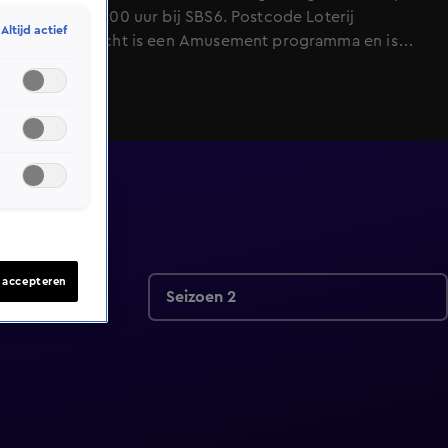
oktober, 20:00 uur bij SBS6. Postcode Loterij
Altijd actief
Miljoenenjacht is een Amusement programma en is
geschikt voor alle leeftijden
s accepteren
Seizoen 2