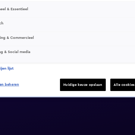
eel & Essentieel
ch
sing & Commercieel
ng & Social media
jen lijst
en beheren
Huidige keuze opslaan
Alle cookie