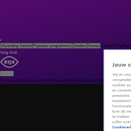
Clips
Films
Rad
Uitzending Gemist
Populaire programma's
Zenders
Genres
Volg KIJK
Jouw c
Zoeken
Wij en on
verzamelen
Home
Uitzending Gemist
Programma's
De Bondgenoten
De O
cookies ac
en content
prestaties
toestemmin
functionel
kunt dit m
te trekken
zullen ove
Cookieverk