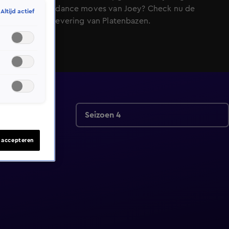
hysterische dance moves van Joey? Check nu de
Altijd actief
nieuwste aflevering van Platenbazen.
Seizoen 4
s accepteren