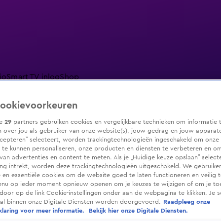
io
Smart TV inlog
Shop
ookievoorkeuren
ze
29
partners gebruiken cookies en vergelijkbare technieken om informatie 
 over jou als gebruiker van onze website(s), jouw gedrag en jouw apparaten.
ranjezomer
Livestreams
Shop
cepteren” selecteert, worden trackingtechnologieën ingeschakeld om onze 
 te kunnen personaliseren, onze producten en diensten te verbeteren en o
 van advertenties en content te meten. Als je „Huidige keuze opslaan” selecte
g intrekt, worden deze trackingtechnologieën uitgeschakeld. We gebruike
e en essentiële cookies om de website goed te laten functioneren en veilig 
enu op ieder moment opnieuw openen om je keuzes te wijzigen of om je t
 door op de link Cookie-instellingen onder aan de webpagina te klikken. Je s
ral binnen onze Digitale Diensten worden doorgevoerd.
Raadpleeg onze
laring voor meer informatie.
Bekijk hier onze Digitale Diensten.