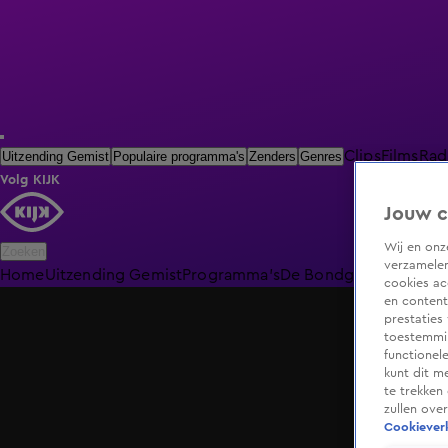
Clips
Films
Rad
Uitzending Gemist
Populaire programma's
Zenders
Genres
Volg KIJK
Jouw c
Wij en on
Zoeken
verzamelen
Home
Uitzending Gemist
Programma's
De Bondgenoten
De O
cookies ac
en content
prestaties
toestemmin
functionel
kunt dit m
te trekken
zullen ove
Cookieverk