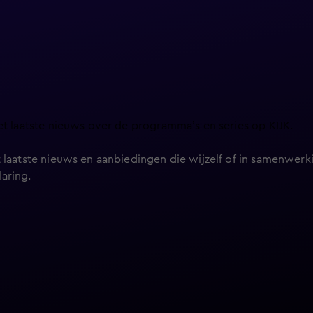
et laatste nieuws over de programma’s en series op KIJK.
 laatste nieuws en aanbiedingen die wijzelf of in samenwerki
laring
.