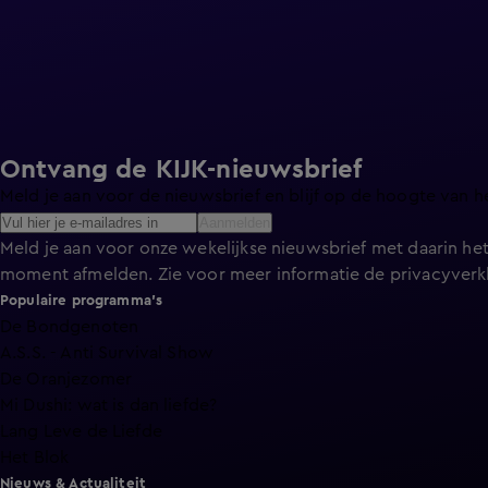
Ontvang de KIJK-nieuwsbrief
Meld je aan voor de nieuwsbrief en blijf op de hoogte van h
Aanmelden
Meld je aan voor onze wekelijkse nieuwsbrief met daarin het
moment afmelden. Zie voor meer informatie de
privacyverk
Populaire programma's
De Bondgenoten
A.S.S. - Anti Survival Show
De Oranjezomer
Mi Dushi: wat is dan liefde?
Lang Leve de Liefde
Het Blok
Nieuws & Actualiteit