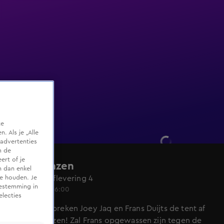
te
 Als je „Alle
advertenties
m de
ert of je
Platenbazen
n dan enkel
Seizoen 4, aflevering 4
te houden. Je
oestemming in
28 jan 2022, 16:00
electies
Deze week breken Joey Jaq en Frans Duijts de tent af
bij Platenbazen! Zal Frans opgewassen zijn tegen de