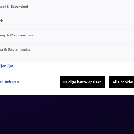
eel & Essentieel
ch
sing & Commercieel
ng & Social media
jen lijst
en beheren
Huidige keuze opslaan
Alle cookie