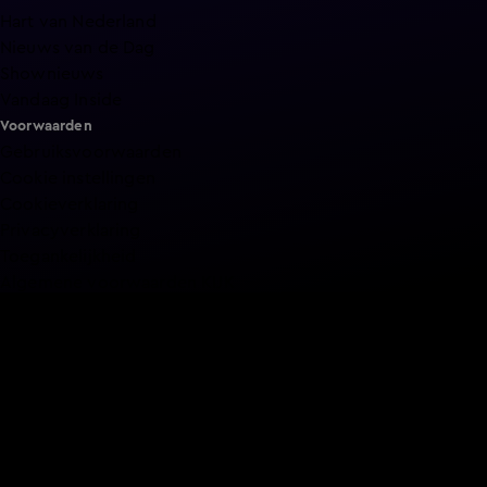
Hart van Nederland
Nieuws van de Dag
Shownieuws
Vandaag Inside
Voorwaarden
Gebruiksvoorwaarden
Cookie instellingen
Cookieverklaring
Privacyverklaring
Toegankelijkheid
Algemene voorwaarden KIJK
Service & Contact
Aanmelden voor een programma
Acties
Adverteren
Smart TV inlog
Over KIJK
Vacatures