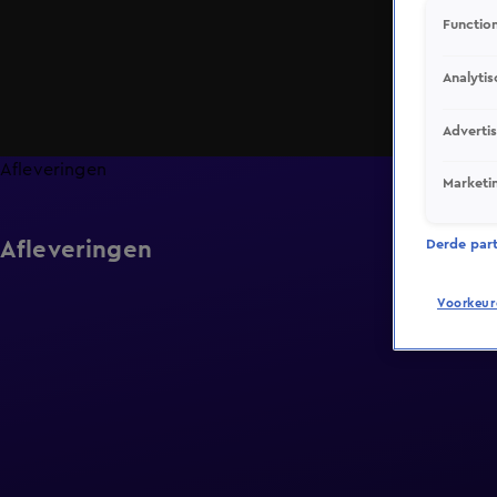
Function
Analytis
Adverti
Afleveringen
Marketi
Afleveringen
Derde parti
Voorkeur