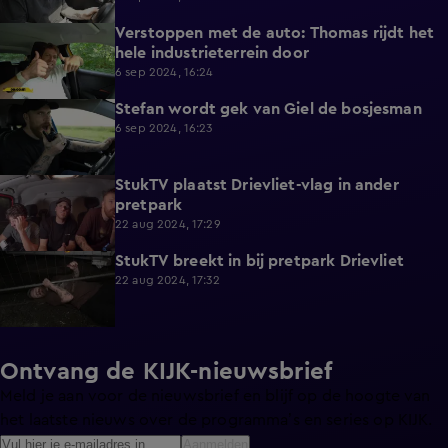
Verstoppen met de auto: Thomas rijdt het
3:14
hele industrieterrein door
6 sep 2024, 16:24
Stefan wordt gek van Giel de bosjesman
3:34
6 sep 2024, 16:23
StukTV plaatst Drievliet-vlag in ander
3:33
pretpark
22 aug 2024, 17:29
StukTV breekt in bij pretpark Drievliet
3:37
22 aug 2024, 17:32
Ontvang de KIJK-nieuwsbrief
Meld je aan voor de nieuwsbrief en blijf op de hoogte van
het laatste nieuws over de programma’s en series op KIJK.
Aanmelden