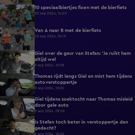
10 speciaalbiertjes fixen met de bierfiets
5:02
20 sep 2024, 16:20
Van A naar B met de bierfiets
5:13
20 sep 2024, 16:19
Giel over de geur van Stefan: 'Je ruikt hem
3:04
altijd wel
9 sep 2024, 10:08
Thomas rijdt langs Giel en mist hem tijdens
3:41
autoverstoppertje
9 sep 2024, 10:05
Giel tijdens zoektocht naar Thomas misleid
3:50
door gele auto
9 sep 2024, 09:56
Is Stefan toch beter in verstoppertje dan
3:15
gedacht?
6 sep 2024, 16:26