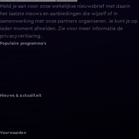
Meld je aan voor onze wekelijkse nieuwsbrief met daarin
het laatste nieuws en aanbiedingen die wijzelf of in
samenwerking met onze partners organiseren. Je kunt je op
ieder moment afmelden. Zie voor meer informatie de
privacyverklaring
.
Populaire programma's
De Bondgenoten
A.S.S. - Anti Survival Show
De Oranjezomer
Mi Dushi: wat is dan liefde?
Lang Leve de Liefde
Het Blok
Nieuws & Actualiteit
Hart van Nederland
Nieuws van de Dag
Shownieuws
Vandaag Inside
Voorwaarden