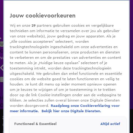
Jouw cookievoorkeuren
Wij en onze
29
partners gebruiken cookies en vergelijkbare
technieken om informatie te verzamelen over jou als gebruiker
van onze website(s), jouw gedrag en jouw apparaten. Als je
„Alle cookies accepteren” selecteert, worden
Uitzending Gemist
Populaire programma's
Zenders
Genres
trackingtechnologieën ingeschakeld om onze advertenties en
Clips
Films
Radio
Smart TV inlog
Shop
content te kunnen personaliseren, onze producten en diensten
te verbeteren en om de prestaties van advertenties en content
Volg KIJK
te meten. Als je „Huidige keuze opslaan” selecteert of je
toestemming intrekt, worden deze trackingtechnologieën
uitgeschakeld. We gebruiken dan enkel functionele en essentiële
Zoeken
cookies om de website goed te laten functioneren en veilig te
houden. Je kunt dit menu op ieder moment opnieuw openen
om je keuzes te wijzigen of om je toestemming in te trekken
door op de link Cookie-instellingen onder aan de webpagina te
Home
Uitzending Gemist
Programma's
De Bondgenoten
De
klikken. Je selecties zullen overal binnen onze Digitale Diensten
Oranjezomer
Livestreams
Shop
worden doorgevoerd.
Raadpleeg onze Cookieverklaring voor
meer informatie.
Bekijk hier onze Digitale Diensten.
#Opdracht
Altijd actief
Functioneel & Essentieel
Giel de Winter wordt weggestuurd door een beveiliger
op Schiphol