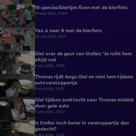
10 speciaalbiertjes fixen met de bierfiets
5:02
20 sep 2024, 16:20
Van A naar B met de bierfiets
5:13
20 sep 2024, 16:19
Giel over de geur van Stefan: 'Je ruikt hem
3:04
altijd wel
9 sep 2024, 10:08
Thomas rijdt langs Giel en mist hem tijdens
3:41
autoverstoppertje
9 sep 2024, 10:05
Giel tijdens zoektocht naar Thomas misleid
3:50
door gele auto
9 sep 2024, 09:56
Is Stefan toch beter in verstoppertje dan
3:15
gedacht?
6 sep 2024, 16:26