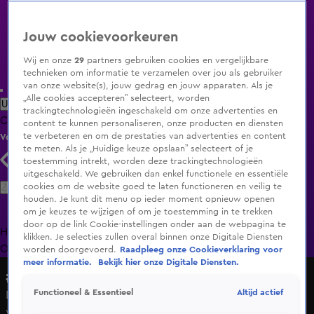
Jouw cookievoorkeuren
Wij en onze
29
partners gebruiken cookies en vergelijkbare
technieken om informatie te verzamelen over jou als gebruiker
van onze website(s), jouw gedrag en jouw apparaten. Als je
„Alle cookies accepteren” selecteert, worden
Uitzending Gemist
Populaire programma's
Zenders
Genres
trackingtechnologieën ingeschakeld om onze advertenties en
Clips
Films
Radio
Smart TV inlog
Shop
content te kunnen personaliseren, onze producten en diensten
te verbeteren en om de prestaties van advertenties en content
Volg KIJK
te meten. Als je „Huidige keuze opslaan” selecteert of je
toestemming intrekt, worden deze trackingtechnologieën
uitgeschakeld. We gebruiken dan enkel functionele en essentiële
Zoeken
cookies om de website goed te laten functioneren en veilig te
houden. Je kunt dit menu op ieder moment opnieuw openen
om je keuzes te wijzigen of om je toestemming in te trekken
door op de link Cookie-instellingen onder aan de webpagina te
Home
Uitzending Gemist
Programma's
De Bondgenoten
De
klikken. Je selecties zullen overal binnen onze Digitale Diensten
Oranjezomer
Livestreams
Shop
worden doorgevoerd.
Raadpleeg onze Cookieverklaring voor
meer informatie.
Bekijk hier onze Digitale Diensten.
#Opdracht
Altijd actief
Functioneel & Essentieel
De hele buurt wordt bij elkaar geroepen voor
vakantiespullen!