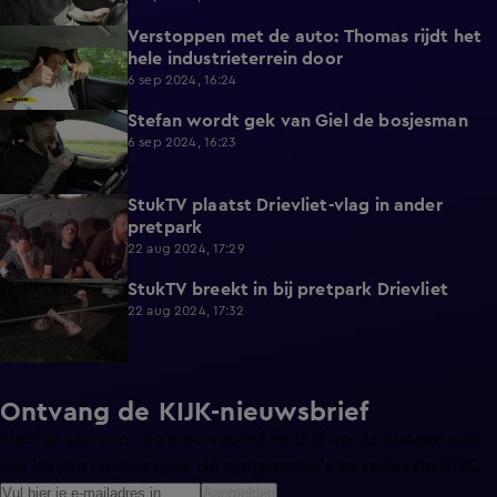
Verstoppen met de auto: Thomas rijdt het
3:14
hele industrieterrein door
6 sep 2024, 16:24
Stefan wordt gek van Giel de bosjesman
3:34
6 sep 2024, 16:23
StukTV plaatst Drievliet-vlag in ander
3:33
pretpark
22 aug 2024, 17:29
StukTV breekt in bij pretpark Drievliet
3:37
22 aug 2024, 17:32
Ontvang de KIJK-nieuwsbrief
Meld je aan voor de nieuwsbrief en blijf op de hoogte van
het laatste nieuws over de programma’s en series op KIJK.
Aanmelden