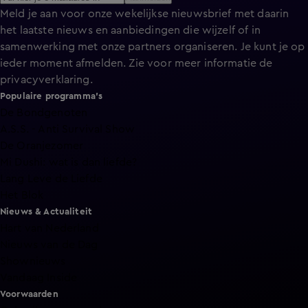
Meld je aan voor onze wekelijkse nieuwsbrief met daarin
het laatste nieuws en aanbiedingen die wijzelf of in
samenwerking met onze partners organiseren. Je kunt je op
ieder moment afmelden. Zie voor meer informatie de
privacyverklaring
.
Populaire programma's
De Bondgenoten
A.S.S. - Anti Survival Show
De Oranjezomer
Mi Dushi: wat is dan liefde?
Lang Leve de Liefde
Het Blok
Nieuws & Actualiteit
Hart van Nederland
Nieuws van de Dag
Shownieuws
Vandaag Inside
Voorwaarden