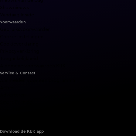
Nieuws van de Dag
Shownieuws
Vandaag Inside
Voorwaarden
Gebruiksvoorwaarden
Cookie instellingen
Cookieverklaring
Privacyverklaring
Toegankelijkheid
Algemene voorwaarden KIJK
Service & Contact
Aanmelden voor een programma
Acties
Adverteren
Smart TV inlog
Over KIJK
Vacatures
Klantenservice
Download de KIJK app