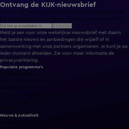
Ontvang de KIJK-nieuwsbrief
Meld je aan voor de nieuwsbrief en blijf op de hoogte van
het laatste nieuws over de programma’s en series op KIJK.
Aanmelden
Meld je aan voor onze wekelijkse nieuwsbrief met daarin
het laatste nieuws en aanbiedingen die wijzelf of in
samenwerking met onze partners organiseren. Je kunt je op
ieder moment afmelden. Zie voor meer informatie de
privacyverklaring
.
Populaire programma's
De Bondgenoten
A.S.S. - Anti Survival Show
De Oranjezomer
Mi Dushi: wat is dan liefde?
Lang Leve de Liefde
Het Blok
Nieuws & Actualiteit
Hart van Nederland