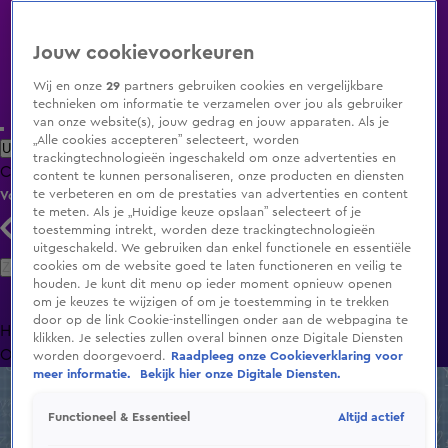
Jouw cookievoorkeuren
Wij en onze
29
partners gebruiken cookies en vergelijkbare
technieken om informatie te verzamelen over jou als gebruiker
van onze website(s), jouw gedrag en jouw apparaten. Als je
„Alle cookies accepteren” selecteert, worden
Uitzending Gemist
Populaire programma's
Zenders
Genres
trackingtechnologieën ingeschakeld om onze advertenties en
Clips
Films
Radio
Smart TV inlog
Shop
content te kunnen personaliseren, onze producten en diensten
te verbeteren en om de prestaties van advertenties en content
Volg KIJK
te meten. Als je „Huidige keuze opslaan” selecteert of je
toestemming intrekt, worden deze trackingtechnologieën
uitgeschakeld. We gebruiken dan enkel functionele en essentiële
Zoeken
cookies om de website goed te laten functioneren en veilig te
houden. Je kunt dit menu op ieder moment opnieuw openen
om je keuzes te wijzigen of om je toestemming in te trekken
door op de link Cookie-instellingen onder aan de webpagina te
Home
Uitzending Gemist
Programma's
De Bondgenoten
De
klikken. Je selecties zullen overal binnen onze Digitale Diensten
Oranjezomer
Livestreams
Shop
worden doorgevoerd.
Raadpleeg onze Cookieverklaring voor
meer informatie.
Bekijk hier onze Digitale Diensten.
Altijd actief
Functioneel & Essentieel