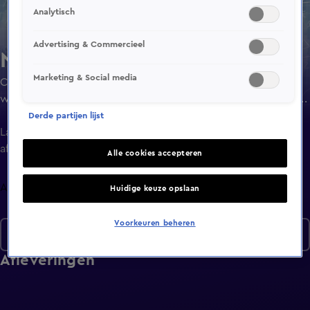
Analytisch
Advertising & Commercieel
Numb3rs
Marketing & Social media
Charlie Eppes, wiskundige die voor de FBI werkt, gebruikt
wiskundige vergelijkingen om verschillende misdaden op
te lossen.
Derde partijen lijst
Laatste
aflevering
Alle cookies accepteren
Afleveringen
Huidige keuze opslaan
Voorkeuren beheren
Seizoen 5
Afleveringen