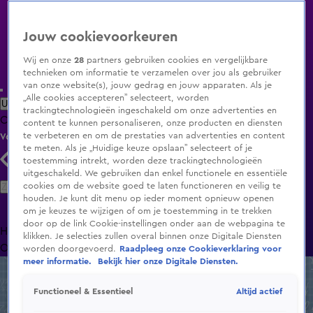
Jouw cookievoorkeuren
Wij en onze
28
partners gebruiken cookies en vergelijkbare
technieken om informatie te verzamelen over jou als gebruiker
van onze website(s), jouw gedrag en jouw apparaten. Als je
„Alle cookies accepteren” selecteert, worden
Uitzending Gemist
Populaire programma's
Zenders
Genres
trackingtechnologieën ingeschakeld om onze advertenties en
Clips
Films
Radio
Smart TV inlog
Shop
content te kunnen personaliseren, onze producten en diensten
te verbeteren en om de prestaties van advertenties en content
Volg KIJK
te meten. Als je „Huidige keuze opslaan” selecteert of je
toestemming intrekt, worden deze trackingtechnologieën
uitgeschakeld. We gebruiken dan enkel functionele en essentiële
Zoeken
cookies om de website goed te laten functioneren en veilig te
houden. Je kunt dit menu op ieder moment opnieuw openen
om je keuzes te wijzigen of om je toestemming in te trekken
door op de link Cookie-instellingen onder aan de webpagina te
Home
Uitzending Gemist
Programma's
De Bondgenoten
De
klikken. Je selecties zullen overal binnen onze Digitale Diensten
Oranjezomer
Livestreams
Shop
worden doorgevoerd.
Raadpleeg onze Cookieverklaring voor
meer informatie.
Bekijk hier onze Digitale Diensten.
Altijd actief
Functioneel & Essentieel