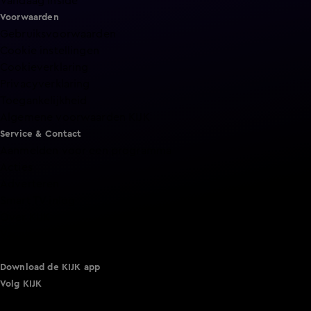
Vandaag Inside
Voorwaarden
Gebruiksvoorwaarden
Cookie instellingen
Cookieverklaring
Privacyverklaring
Toegankelijkheid
Algemene voorwaarden KIJK
Service & Contact
Aanmelden voor een programma
Acties
Adverteren
Smart TV inlog
Over KIJK
Vacatures
Klantenservice
Download de KIJK app
Volg KIJK
©
2026 Talpa Network. Alle rechten voorbehouden. Geen