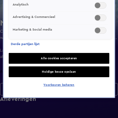
Analytisch
Advertising & Commercieel
Numb3rs
Marketing & Social media
Charlie Eppes, wiskundige die voor de FBI werkt, gebruikt
wiskundige vergelijkingen om verschillende misdaden op
te lossen.
Derde partijen lijst
Laatste
aflevering
Alle cookies accepteren
Afleveringen
Huidige keuze opslaan
Voorkeuren beheren
Seizoen 5
Afleveringen