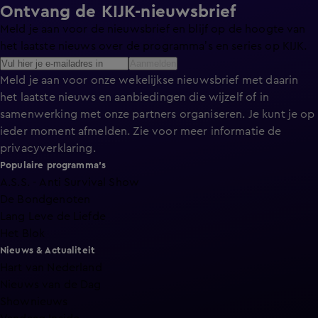
Ontvang de KIJK-nieuwsbrief
Meld je aan voor de nieuwsbrief en blijf op de hoogte van
het laatste nieuws over de programma’s en series op KIJK.
Aanmelden
Meld je aan voor onze wekelijkse nieuwsbrief met daarin
het laatste nieuws en aanbiedingen die wijzelf of in
samenwerking met onze partners organiseren. Je kunt je op
ieder moment afmelden. Zie voor meer informatie de
privacyverklaring
.
Populaire programma's
A.S.S. - Anti Survival Show
De Bondgenoten
Lang Leve de Liefde
Het Blok
Nieuws & Actualiteit
Hart van Nederland
Nieuws van de Dag
Shownieuws