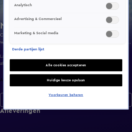
Analytisch
Advertising & Commercieel
Numb3rs
Marketing & Social media
Charlie Eppes, wiskundige die voor de FBI werkt, gebruikt
wiskundige vergelijkingen om verschillende misdaden op
te lossen.
Derde partijen lijst
Laatste
aflevering
Alle cookies accepteren
Afleveringen
Huidige keuze opslaan
Voorkeuren beheren
Seizoen 5
Afleveringen