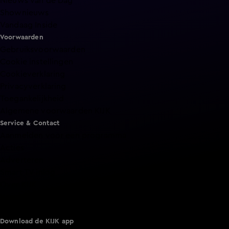
Nieuws van de Dag
Shownieuws
Vandaag Inside
Voorwaarden
Gebruiksvoorwaarden
Cookie instellingen
Cookieverklaring
Privacyverklaring
Toegankelijkheid
Algemene voorwaarden KIJK
Service & Contact
Aanmelden voor een programma
Acties
Adverteren
Smart TV inlog
Over KIJK
Vacatures
Klantenservice
Download de KIJK app