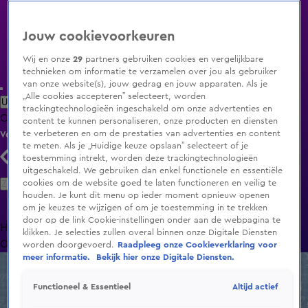
Jouw cookievoorkeuren
Wij en onze
29
partners gebruiken cookies en vergelijkbare
technieken om informatie te verzamelen over jou als gebruiker
van onze website(s), jouw gedrag en jouw apparaten. Als je
„Alle cookies accepteren” selecteert, worden
Uitzending Gemist
Populaire programma's
Zenders
Genres
trackingtechnologieën ingeschakeld om onze advertenties en
Clips
Films
Radio
Smart TV inlog
Shop
content te kunnen personaliseren, onze producten en diensten
te verbeteren en om de prestaties van advertenties en content
Volg KIJK
te meten. Als je „Huidige keuze opslaan” selecteert of je
toestemming intrekt, worden deze trackingtechnologieën
uitgeschakeld. We gebruiken dan enkel functionele en essentiële
Zoeken
cookies om de website goed te laten functioneren en veilig te
houden. Je kunt dit menu op ieder moment opnieuw openen
om je keuzes te wijzigen of om je toestemming in te trekken
door op de link Cookie-instellingen onder aan de webpagina te
Home
Uitzending Gemist
Programma's
De Bondgenoten
De
klikken. Je selecties zullen overal binnen onze Digitale Diensten
Oranjezomer
Livestreams
Shop
worden doorgevoerd.
Raadpleeg onze Cookieverklaring voor
meer informatie.
Bekijk hier onze Digitale Diensten.
Altijd actief
Functioneel & Essentieel