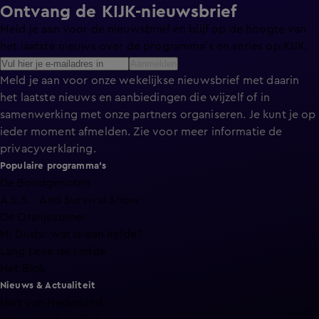
Ontvang de KIJK-nieuwsbrief
Meld je aan voor de nieuwsbrief en blijf op de hoogte van
het laatste nieuws over de programma’s en series op KIJK.
Aanmelden
Meld je aan voor onze wekelijkse nieuwsbrief met daarin
het laatste nieuws en aanbiedingen die wijzelf of in
samenwerking met onze partners organiseren. Je kunt je op
ieder moment afmelden. Zie voor meer informatie de
privacyverklaring
.
Populaire programma's
De Bondgenoten
A.S.S. - Anti Survival Show
De Oranjezomer
Mi Dushi: wat is dan liefde?
Lang Leve de Liefde
Het Blok
Nieuws & Actualiteit
Hart van Nederland