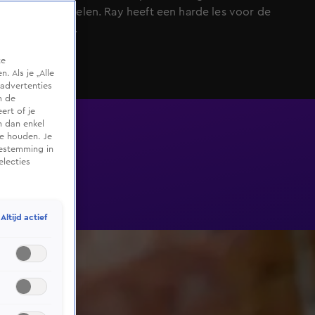
parten te spelen. Ray heeft een harde les voor de
deelnemers.
te
 Als je „Alle
advertenties
m de
ert of je
n dan enkel
te houden. Je
oestemming in
electies
Altijd actief