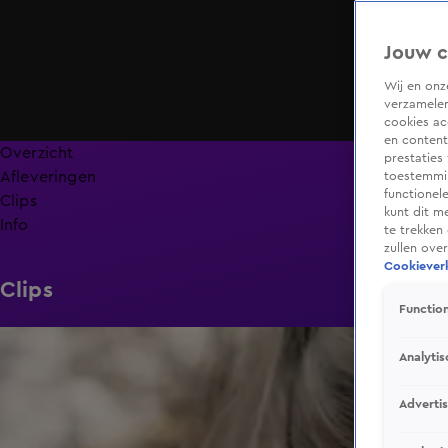
Jouw c
Wij en on
verzamelen
cookies ac
en content
Overzicht
prestaties
Afleveringen
toestemmin
functionel
Clips
kunt dit m
Info
te trekken
zullen ove
Cookieverk
Clips
Function
2:58
Analytis
Adverti