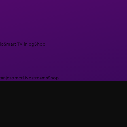
io
Smart TV inlog
Shop
ranjezomer
Livestreams
Shop