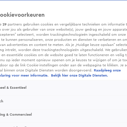
ookievoorkeuren
ze
29
partners gebruiken cookies en vergelijkbare technieken om informatie 
 over jou als gebruiker van onze website(s), jouw gedrag en jouw apparaten.
cepteren” selecteert, worden trackingtechnologieën ingeschakeld om onze 
 te kunnen personaliseren, onze producten en diensten te verbeteren en o
 van advertenties en content te meten. Als je „Huidige keuze opslaan” selecte
g intrekt, worden deze trackingtechnologieën uitgeschakeld. We gebruike
e en essentiële cookies om de website goed te laten functioneren en veilig 
enu op ieder moment opnieuw openen om je keuzes te wijzigen of om je t
 door op de link Cookie-instellingen onder aan de webpagina te klikken. Je s
ral binnen onze Digitale Diensten worden doorgevoerd.
Raadpleeg onze
laring voor meer informatie.
Bekijk hier onze Digitale Diensten.
eel & Essentieel
ch
sing & Commercieel