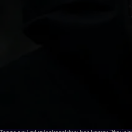
Tommy van Lent gefrustreerd door Jayh Jawson: "Hou je b