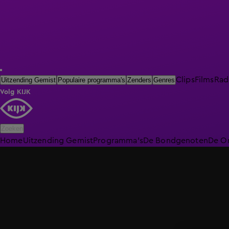
Clips
Films
Rad
Uitzending Gemist
Populaire programma's
Zenders
Genres
Volg KIJK
Zoeken
Home
Uitzending Gemist
Programma's
De Bondgenoten
De O