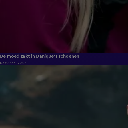
De moed zakt in Danique's schoenen
Do 26 feb, 20:27
4:55