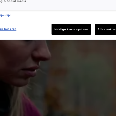
ng & Social media
jen lijst
en beheren
Huidige keuze opslaan
Alle cookie