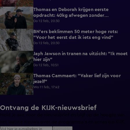
Thomas en Deborah krijgen eerste
4:53
opdracht: 40kg afwegen zonder
weegschaal
Do 12 feb, 20:30
BN'ers beklimmen 50 meter hoge rots:
4:22
"Voor het eerst dat ik iets eng vind"
Do 12 feb, 20:30
Jayh Jawson in tranen na uitzicht: "Ik moet
0:46
hier zijn"
Do 12 feb, 10:51
Thomas Cammaert: "Vaker lief zijn voor
0:21
jezelf"
Wo 11 feb, 17:42
Ontvang de KIJK-nieuwsbrief
Meld je aan voor de nieuwsbrief en blijf op de hoogte van
het laatste nieuws over de programma’s en series op KIJK.
Aanmelden