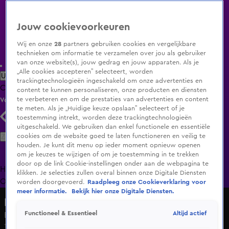
Jouw cookievoorkeuren
Wij en onze
28
partners gebruiken cookies en vergelijkbare
technieken om informatie te verzamelen over jou als gebruiker
van onze website(s), jouw gedrag en jouw apparaten. Als je
„Alle cookies accepteren” selecteert, worden
Uitzending Gemist
Populaire programma's
Zenders
Genres
trackingtechnologieën ingeschakeld om onze advertenties en
Clips
Films
Radio
Smart TV inlog
Shop
content te kunnen personaliseren, onze producten en diensten
te verbeteren en om de prestaties van advertenties en content
Volg KIJK
te meten. Als je „Huidige keuze opslaan” selecteert of je
toestemming intrekt, worden deze trackingtechnologieën
uitgeschakeld. We gebruiken dan enkel functionele en essentiële
Zoeken
cookies om de website goed te laten functioneren en veilig te
houden. Je kunt dit menu op ieder moment opnieuw openen
om je keuzes te wijzigen of om je toestemming in te trekken
door op de link Cookie-instellingen onder aan de webpagina te
Home
Uitzending Gemist
Programma's
De Bondgenoten
De
klikken. Je selecties zullen overal binnen onze Digitale Diensten
Oranjezomer
Livestreams
Shop
worden doorgevoerd.
Raadpleeg onze Cookieverklaring voor
meer informatie.
Bekijk hier onze Digitale Diensten.
No Way Back VIPS
Altijd actief
Functioneel & Essentieel
Eerste beelden van aflevering 3
14 jan 2025, 17:02