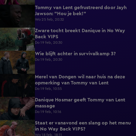
Tommy van Lent gefrustreerd door Jayh
0:47
Jawson: "Hou je bek!"
Wo 25 feb, 20:32
Zware tocht breekt Danique in No Way
5:02
Back VIPS
Do 19 feb, 20:30
Wie blijft achter in survivalkamp 3?
6:56
Do 19 feb, 20:30
Merel van Dongen wil naar huis na deze
0:59
opmerking van Tommy van Lent
Do 19 feb, 10:55
Danique Hosmar geeft Tommy van Lent
0:39
massage
Do 19 feb, 10:16
Staat er vanavond een slang op het menu
0:48
in No Way Back VIPS?
Wo 18 feb, 18:11