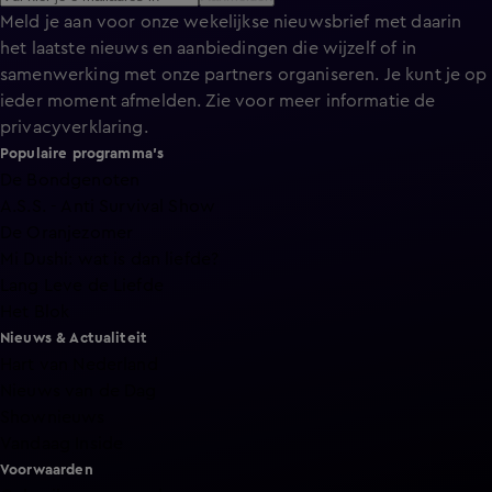
Meld je aan voor onze wekelijkse nieuwsbrief met daarin
het laatste nieuws en aanbiedingen die wijzelf of in
samenwerking met onze partners organiseren. Je kunt je op
ieder moment afmelden. Zie voor meer informatie de
privacyverklaring
.
Populaire programma's
De Bondgenoten
A.S.S. - Anti Survival Show
De Oranjezomer
Mi Dushi: wat is dan liefde?
Lang Leve de Liefde
Het Blok
Nieuws & Actualiteit
Hart van Nederland
Nieuws van de Dag
Shownieuws
Vandaag Inside
Voorwaarden