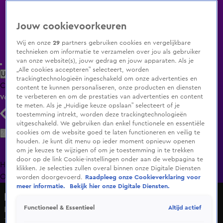
Jouw cookievoorkeuren
Wij en onze
29
partners gebruiken cookies en vergelijkbare
technieken om informatie te verzamelen over jou als gebruiker
van onze website(s), jouw gedrag en jouw apparaten. Als je
„Alle cookies accepteren” selecteert, worden
Uitzending Gemist
Populaire programma's
Zenders
Genres
trackingtechnologieën ingeschakeld om onze advertenties en
Clips
Films
Radio
Smart TV inlog
Shop
content te kunnen personaliseren, onze producten en diensten
te verbeteren en om de prestaties van advertenties en content
Volg KIJK
te meten. Als je „Huidige keuze opslaan” selecteert of je
toestemming intrekt, worden deze trackingtechnologieën
uitgeschakeld. We gebruiken dan enkel functionele en essentiële
Zoeken
cookies om de website goed te laten functioneren en veilig te
houden. Je kunt dit menu op ieder moment opnieuw openen
om je keuzes te wijzigen of om je toestemming in te trekken
door op de link Cookie-instellingen onder aan de webpagina te
Home
Uitzending Gemist
Programma's
De Bondgenoten
De
klikken. Je selecties zullen overal binnen onze Digitale Diensten
Oranjezomer
Livestreams
Shop
worden doorgevoerd.
Raadpleeg onze Cookieverklaring voor
meer informatie.
Bekijk hier onze Digitale Diensten.
No Way Back VIPS
Altijd actief
Functioneel & Essentieel
Igmar in paniek tijdens het bergbeklimmen
19 jan 2025, 20:30