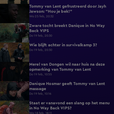
Tommy van Lent gefrustreerd door Jayh
0:47
Jawson: "Hou je bek!"
Wo 25 feb, 20:32
Zware tocht breekt Danique in No Way
5:02
Back VIPS
Do 19 feb, 20:30
Wie blijft achter in survivalkamp 3?
6:56
Do 19 feb, 20:30
Merel van Dongen wil naar huis na deze
0:59
opmerking van Tommy van Lent
Do 19 feb, 10:55
Danique Hosmar geeft Tommy van Lent
0:39
massage
Do 19 feb, 10:16
Staat er vanavond een slang op het menu
0:48
in No Way Back VIPS?
Wo 18 feb, 18:11