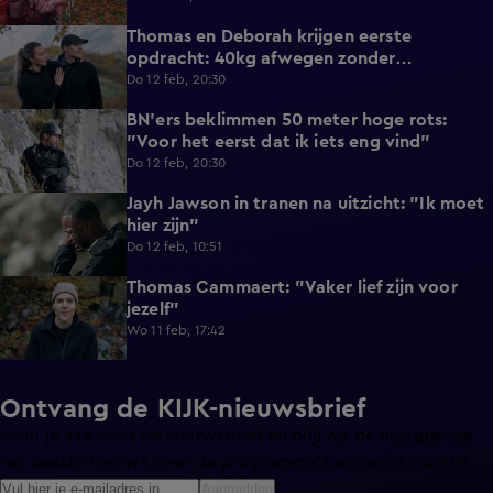
Thomas en Deborah krijgen eerste
4:53
opdracht: 40kg afwegen zonder
weegschaal
Do 12 feb, 20:30
BN'ers beklimmen 50 meter hoge rots:
4:22
"Voor het eerst dat ik iets eng vind"
Do 12 feb, 20:30
Jayh Jawson in tranen na uitzicht: "Ik moet
0:46
hier zijn"
Do 12 feb, 10:51
Thomas Cammaert: "Vaker lief zijn voor
0:21
jezelf"
Wo 11 feb, 17:42
Ontvang de KIJK-nieuwsbrief
Meld je aan voor de nieuwsbrief en blijf op de hoogte van
het laatste nieuws over de programma’s en series op KIJK.
Aanmelden