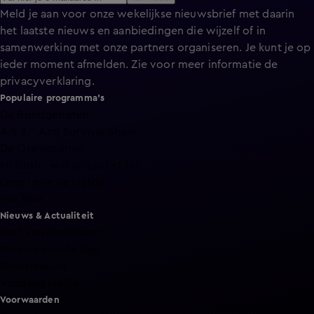
Meld je aan voor onze wekelijkse nieuwsbrief met daarin
het laatste nieuws en aanbiedingen die wijzelf of in
samenwerking met onze partners organiseren. Je kunt je op
ieder moment afmelden. Zie voor meer informatie de
privacyverklaring
.
Populaire programma's
De Bondgenoten
A.S.S. - Anti Survival Show
De Oranjezomer
Mi Dushi: wat is dan liefde?
Lang Leve de Liefde
Het Blok
Nieuws & Actualiteit
Hart van Nederland
Nieuws van de Dag
Shownieuws
Vandaag Inside
Voorwaarden