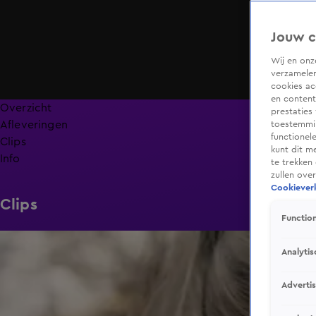
Jouw c
Wij en on
verzamelen
cookies ac
en content
Overzicht
prestaties
Afleveringen
toestemmin
functionel
Clips
kunt dit m
Info
te trekken
zullen ove
Cookieverk
Clips
Function
2:58
Analytis
Adverti