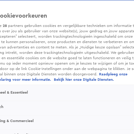
ookievoorkeuren
ze
28
partners gebruiken cookies en vergelijkbare technieken om informatie 
 over jou als gebruiker van onze website(s), jouw gedrag en jouw apparaten.
cepteren” selecteert, worden trackingtechnologieën ingeschakeld om onze 
 te kunnen personaliseren, onze producten en diensten te verbeteren en o
 van advertenties en content te meten. Als je „Huidige keuze opslaan” selecte
g intrekt, worden deze trackingtechnologieën uitgeschakeld. We gebruike
e en essentiële cookies om de website goed te laten functioneren en veilig 
enu op ieder moment opnieuw openen om je keuzes te wijzigen of om je t
 door op de link Cookie-instellingen onder aan de webpagina te klikken. Je s
ral binnen onze Digitale Diensten worden doorgevoerd.
Raadpleeg onze
laring voor meer informatie.
Bekijk hier onze Digitale Diensten.
eel & Essentieel
ch
sing & Commercieel