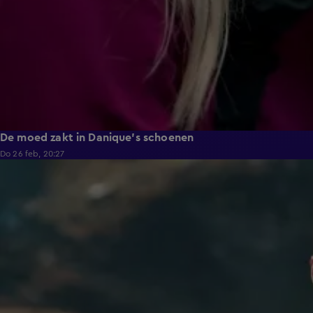
De moed zakt in Danique's schoenen
Do 26 feb, 20:27
4:55