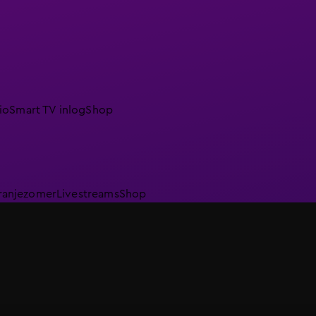
io
Smart TV inlog
Shop
ranjezomer
Livestreams
Shop