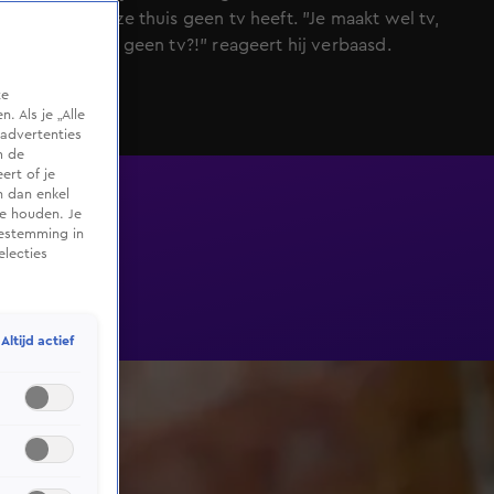
onthult dat ze thuis geen tv heeft. "Je maakt wel tv,
maar je kijkt geen tv?!" reageert hij verbaasd.
te
 Als je „Alle
advertenties
m de
ert of je
n dan enkel
te houden. Je
oestemming in
electies
Altijd actief