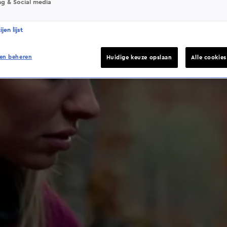
ng & Social media
jen lijst
en beheren
Huidige keuze opslaan
Alle cookie