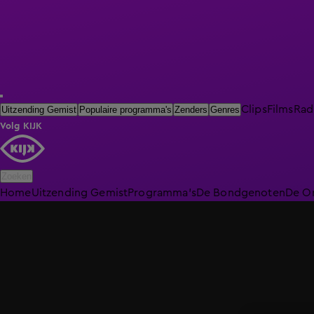
Clips
Films
Rad
Uitzending Gemist
Populaire programma's
Zenders
Genres
Volg KIJK
Zoeken
Home
Uitzending Gemist
Programma's
De Bondgenoten
De O