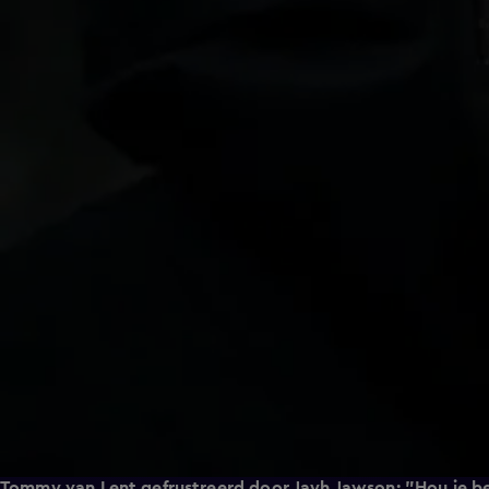
Tommy van Lent gefrustreerd door Jayh Jawson: "Hou je b