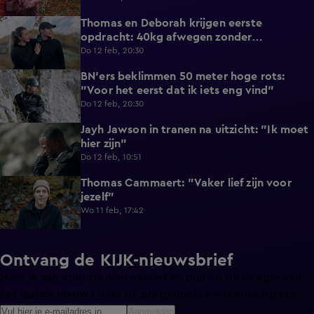
Thomas en Deborah krijgen eerste
4:53
opdracht: 40kg afwegen zonder
weegschaal
Do 12 feb, 20:30
BN'ers beklimmen 50 meter hoge rots:
4:22
"Voor het eerst dat ik iets eng vind"
Do 12 feb, 20:30
Jayh Jawson in tranen na uitzicht: "Ik moet
0:46
hier zijn"
Do 12 feb, 10:51
Thomas Cammaert: "Vaker lief zijn voor
0:21
jezelf"
Wo 11 feb, 17:42
Ontvang de KIJK-nieuwsbrief
Meld je aan voor de nieuwsbrief en blijf op de hoogte van
het laatste nieuws over de programma’s en series op KIJK.
Aanmelden