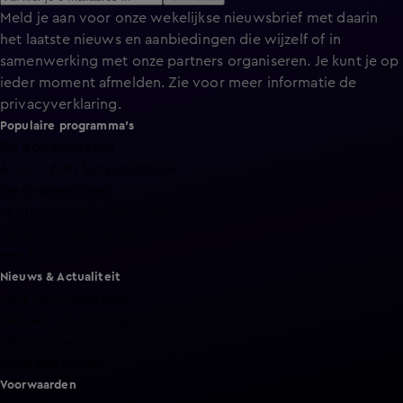
Meld je aan voor onze wekelijkse nieuwsbrief met daarin
het laatste nieuws en aanbiedingen die wijzelf of in
samenwerking met onze partners organiseren. Je kunt je op
ieder moment afmelden. Zie voor meer informatie de
privacyverklaring
.
Populaire programma's
De Bondgenoten
A.S.S. - Anti Survival Show
De Oranjezomer
Mi Dushi: wat is dan liefde?
Lang Leve de Liefde
Het Blok
Nieuws & Actualiteit
Hart van Nederland
Nieuws van de Dag
Shownieuws
Vandaag Inside
Voorwaarden