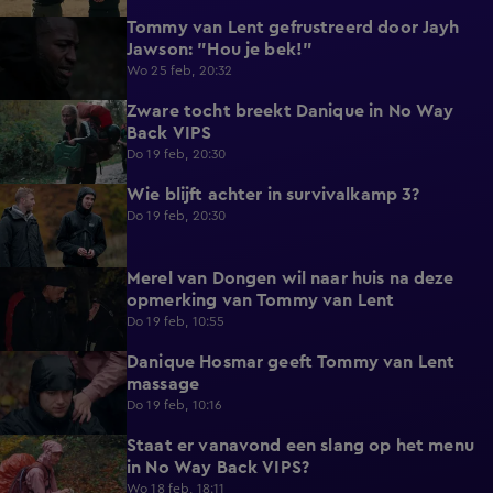
Tommy van Lent gefrustreerd door Jayh
0:47
Jawson: "Hou je bek!"
Wo 25 feb, 20:32
Zware tocht breekt Danique in No Way
5:02
Back VIPS
Do 19 feb, 20:30
Wie blijft achter in survivalkamp 3?
6:56
Do 19 feb, 20:30
Merel van Dongen wil naar huis na deze
0:59
opmerking van Tommy van Lent
Do 19 feb, 10:55
Danique Hosmar geeft Tommy van Lent
0:39
massage
Do 19 feb, 10:16
Staat er vanavond een slang op het menu
0:48
in No Way Back VIPS?
Wo 18 feb, 18:11