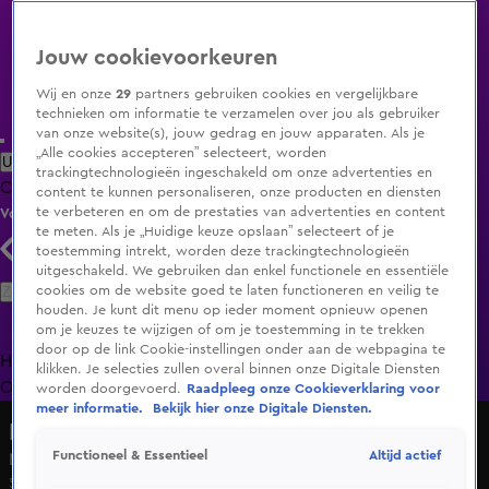
Jouw cookievoorkeuren
Wij en onze
29
partners gebruiken cookies en vergelijkbare
technieken om informatie te verzamelen over jou als gebruiker
van onze website(s), jouw gedrag en jouw apparaten. Als je
„Alle cookies accepteren” selecteert, worden
Uitzending Gemist
Populaire programma's
Zenders
Genres
trackingtechnologieën ingeschakeld om onze advertenties en
Clips
Films
Radio
Smart TV inlog
Shop
content te kunnen personaliseren, onze producten en diensten
te verbeteren en om de prestaties van advertenties en content
Volg KIJK
te meten. Als je „Huidige keuze opslaan” selecteert of je
toestemming intrekt, worden deze trackingtechnologieën
uitgeschakeld. We gebruiken dan enkel functionele en essentiële
Zoeken
cookies om de website goed te laten functioneren en veilig te
houden. Je kunt dit menu op ieder moment opnieuw openen
om je keuzes te wijzigen of om je toestemming in te trekken
door op de link Cookie-instellingen onder aan de webpagina te
Home
Uitzending Gemist
Programma's
De Bondgenoten
De
klikken. Je selecties zullen overal binnen onze Digitale Diensten
Oranjezomer
Livestreams
Shop
worden doorgevoerd.
Raadpleeg onze Cookieverklaring voor
meer informatie.
Bekijk hier onze Digitale Diensten.
No Way Back VIPS
Altijd actief
Functioneel & Essentieel
Met deze 'aparte keuzes' gaan de BN'ers het avontuur aan
5 jan 2025, 20:30