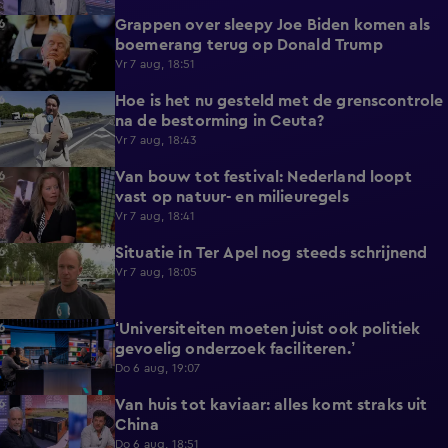
Grappen over sleepy Joe Biden komen als
6:50
boemerang terug op Donald Trump
Vr 7 aug, 18:51
Hoe is het nu gesteld met de grenscontrole
6:23
na de bestorming in Ceuta?
Vr 7 aug, 18:43
Van bouw tot festival: Nederland loopt
17:56
vast op natuur- en milieuregels
Vr 7 aug, 18:41
Situatie in Ter Apel nog steeds schrijnend
2:46
Vr 7 aug, 18:05
‘Universiteiten moeten juist ook politiek
5:21
gevoelig onderzoek faciliteren.’
Do 6 aug, 19:07
Van huis tot kaviaar: alles komt straks uit
7:49
China
Do 6 aug, 18:51