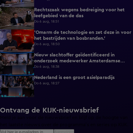
Rechtszaak wegens bedreiging voor het
3:34
leefgebied van de das
Do 6 aug, 18:51
'Omarm de technologie en zet deze in voor
3:43
het bestrijden van bosbranden.'
Do 6 aug, 18:50
Nieuw slachtoffer geïdentificeerd in
9:50
onderzoek medewerker Amsterdamse
kinderopvang
Do 6 aug, 18:38
Nederland is een groot asielparadijs
9:51
Do 6 aug, 18:27
Ontvang de KIJK-nieuwsbrief
Meld je aan voor de nieuwsbrief en blijf op de hoogte van
het laatste nieuws over de programma’s en series op KIJK.
Aanmelden