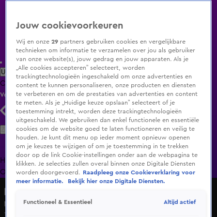
Jouw cookievoorkeuren
Wij en onze
29
partners gebruiken cookies en vergelijkbare
technieken om informatie te verzamelen over jou als gebruiker
van onze website(s), jouw gedrag en jouw apparaten. Als je
„Alle cookies accepteren” selecteert, worden
Uitzending Gemist
Populaire programma's
Zenders
Genres
trackingtechnologieën ingeschakeld om onze advertenties en
Clips
Films
Radio
Smart TV inlog
Shop
content te kunnen personaliseren, onze producten en diensten
te verbeteren en om de prestaties van advertenties en content
Volg KIJK
te meten. Als je „Huidige keuze opslaan” selecteert of je
toestemming intrekt, worden deze trackingtechnologieën
uitgeschakeld. We gebruiken dan enkel functionele en essentiële
Zoeken
cookies om de website goed te laten functioneren en veilig te
houden. Je kunt dit menu op ieder moment opnieuw openen
om je keuzes te wijzigen of om je toestemming in te trekken
door op de link Cookie-instellingen onder aan de webpagina te
Home
Uitzending Gemist
Programma's
De Bondgenoten
De
klikken. Je selecties zullen overal binnen onze Digitale Diensten
Oranjezomer
Livestreams
Shop
worden doorgevoerd.
Raadpleeg onze Cookieverklaring voor
meer informatie.
Bekijk hier onze Digitale Diensten.
Nieuws van de Dag
Altijd actief
Functioneel & Essentieel
Malek F pleegde terroristische daad
13 mei 2025, 18:27