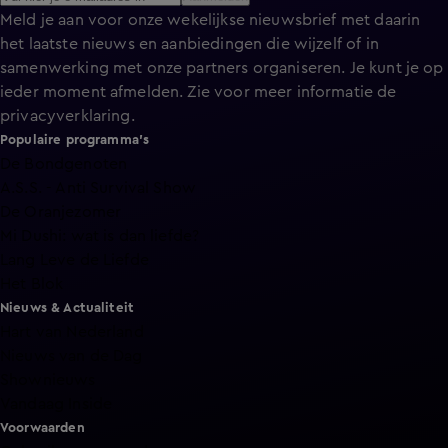
Meld je aan voor onze wekelijkse nieuwsbrief met daarin
het laatste nieuws en aanbiedingen die wijzelf of in
samenwerking met onze partners organiseren. Je kunt je op
ieder moment afmelden. Zie voor meer informatie de
privacyverklaring
.
Populaire programma's
De Bondgenoten
A.S.S. - Anti Survival Show
De Oranjezomer
Mi Dushi: wat is dan liefde?
Lang Leve de Liefde
Het Blok
Nieuws & Actualiteit
Hart van Nederland
Nieuws van de Dag
Shownieuws
Vandaag Inside
Voorwaarden