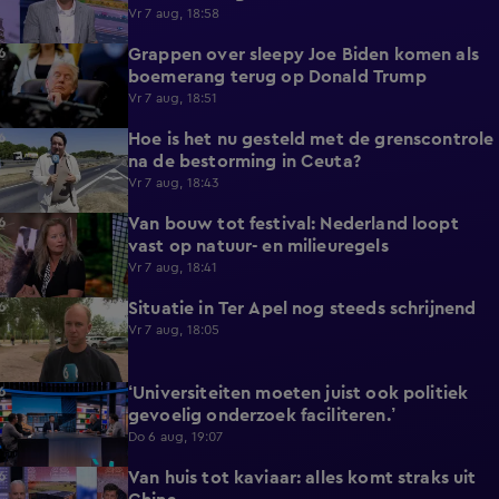
begrotingsgat?
Vr 7 aug, 18:58
Grappen over sleepy Joe Biden komen als
6:50
boemerang terug op Donald Trump
Vr 7 aug, 18:51
Hoe is het nu gesteld met de grenscontrole
6:23
na de bestorming in Ceuta?
Vr 7 aug, 18:43
Van bouw tot festival: Nederland loopt
17:56
vast op natuur- en milieuregels
Vr 7 aug, 18:41
Situatie in Ter Apel nog steeds schrijnend
2:46
Vr 7 aug, 18:05
‘Universiteiten moeten juist ook politiek
5:21
gevoelig onderzoek faciliteren.’
Do 6 aug, 19:07
Van huis tot kaviaar: alles komt straks uit
7:49