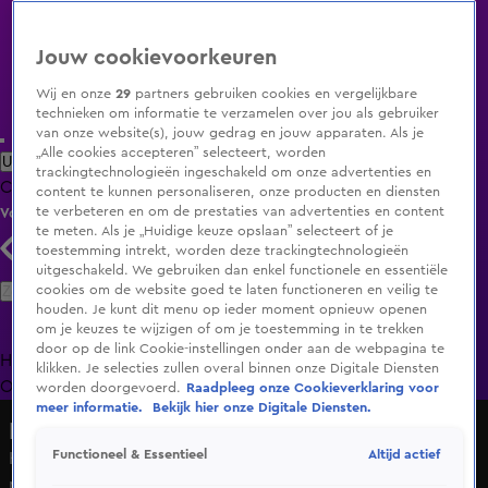
Jouw cookievoorkeuren
Wij en onze
29
partners gebruiken cookies en vergelijkbare
technieken om informatie te verzamelen over jou als gebruiker
van onze website(s), jouw gedrag en jouw apparaten. Als je
„Alle cookies accepteren” selecteert, worden
Uitzending Gemist
Populaire programma's
Zenders
Genres
trackingtechnologieën ingeschakeld om onze advertenties en
Clips
Films
Radio
Smart TV inlog
Shop
content te kunnen personaliseren, onze producten en diensten
te verbeteren en om de prestaties van advertenties en content
Volg KIJK
te meten. Als je „Huidige keuze opslaan” selecteert of je
toestemming intrekt, worden deze trackingtechnologieën
uitgeschakeld. We gebruiken dan enkel functionele en essentiële
Zoeken
cookies om de website goed te laten functioneren en veilig te
houden. Je kunt dit menu op ieder moment opnieuw openen
om je keuzes te wijzigen of om je toestemming in te trekken
door op de link Cookie-instellingen onder aan de webpagina te
Home
Uitzending Gemist
Programma's
De Bondgenoten
De
klikken. Je selecties zullen overal binnen onze Digitale Diensten
Oranjezomer
Livestreams
Shop
worden doorgevoerd.
Raadpleeg onze Cookieverklaring voor
meer informatie.
Bekijk hier onze Digitale Diensten.
Nieuws van de Dag
Altijd actief
Functioneel & Essentieel
Het kan wél: helft van sociale huurwoningen in Waalwijk
met voorrang naar Waalwijkers