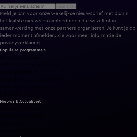
Aanmelden
Meld je aan voor onze wekelijkse nieuwsbrief met daarin
het laatste nieuws en aanbiedingen die wijzelf of in
samenwerking met onze partners organiseren. Je kunt je op
ieder moment afmelden. Zie voor meer informatie de
privacyverklaring
.
Populaire programma's
De Bondgenoten
A.S.S. - Anti Survival Show
De Oranjezomer
Mi Dushi: wat is dan liefde?
Lang Leve de Liefde
Het Blok
Nieuws & Actualiteit
Hart van Nederland
Nieuws van de Dag
Shownieuws
Vandaag Inside