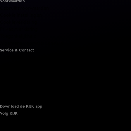
Voorwaarden
Gebruiksvoorwaarden
Cookie instellingen
Cookieverklaring
Privacyverklaring
Toegankelijkheid
Algemene voorwaarden KIJK
Service & Contact
Aanmelden voor een programma
Acties
Adverteren
Smart TV inlog
Over KIJK
Vacatures
Klantenservice
Download de KIJK app
Volg KIJK
©
2026 Talpa Network. Alle rechten voorbehouden. Geen
tekst- en datamining.