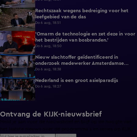
Rechtszaak wegens bedreiging voor het
3:34
leefgebied van de das
Do 6 aug, 18:51
'Omarm de technologie en zet deze in voor
3:43
het bestrijden van bosbranden.'
Do 6 aug, 18:50
Nieuw slachtoffer geïdentificeerd in
9:50
onderzoek medewerker Amsterdamse
kinderopvang
Do 6 aug, 18:38
Nederland is een groot asielparadijs
9:51
Do 6 aug, 18:27
Ontvang de KIJK-nieuwsbrief
Meld je aan voor de nieuwsbrief en blijf op de hoogte van
het laatste nieuws over de programma’s en series op KIJK.
Aanmelden