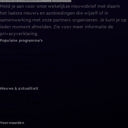
Meld je aan voor onze wekelijkse nieuwsbrief met daarin
het laatste nieuws en aanbiedingen die wijzelf of in
samenwerking met onze partners organiseren. Je kunt je op
ieder moment afmelden. Zie voor meer informatie de
privacyverklaring
.
Populaire programma's
De Bondgenoten
A.S.S. - Anti Survival Show
De Oranjezomer
Mi Dushi: wat is dan liefde?
Lang Leve de Liefde
Het Blok
Nieuws & Actualiteit
Hart van Nederland
Nieuws van de Dag
Shownieuws
Vandaag Inside
Voorwaarden