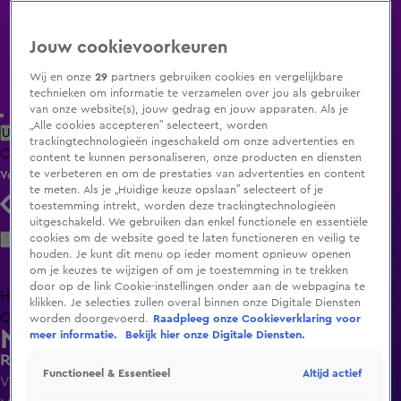
Jouw cookievoorkeuren
Wij en onze
29
partners gebruiken cookies en vergelijkbare
technieken om informatie te verzamelen over jou als gebruiker
van onze website(s), jouw gedrag en jouw apparaten. Als je
„Alle cookies accepteren” selecteert, worden
Uitzending Gemist
Populaire programma's
Zenders
Genres
trackingtechnologieën ingeschakeld om onze advertenties en
Clips
Films
Radio
Smart TV inlog
Shop
content te kunnen personaliseren, onze producten en diensten
te verbeteren en om de prestaties van advertenties en content
Volg KIJK
te meten. Als je „Huidige keuze opslaan” selecteert of je
toestemming intrekt, worden deze trackingtechnologieën
uitgeschakeld. We gebruiken dan enkel functionele en essentiële
Zoeken
cookies om de website goed te laten functioneren en veilig te
houden. Je kunt dit menu op ieder moment opnieuw openen
om je keuzes te wijzigen of om je toestemming in te trekken
door op de link Cookie-instellingen onder aan de webpagina te
Home
Uitzending Gemist
Programma's
De Bondgenoten
De
klikken. Je selecties zullen overal binnen onze Digitale Diensten
Oranjezomer
Livestreams
Shop
worden doorgevoerd.
Raadpleeg onze Cookieverklaring voor
Nieuws van de Dag
meer informatie.
Bekijk hier onze Digitale Diensten.
Rutte en Schoof verhoord in corona-enquête
Altijd actief
Functioneel & Essentieel
Vr 12 juni, 18:31