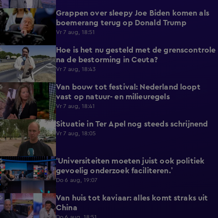
Grappen over sleepy Joe Biden komen als
6:50
boemerang terug op Donald Trump
Vr 7 aug, 18:51
Hoe is het nu gesteld met de grenscontrole
6:23
na de bestorming in Ceuta?
Vr 7 aug, 18:43
Van bouw tot festival: Nederland loopt
17:56
vast op natuur- en milieuregels
Vr 7 aug, 18:41
Situatie in Ter Apel nog steeds schrijnend
2:46
Vr 7 aug, 18:05
‘Universiteiten moeten juist ook politiek
5:21
gevoelig onderzoek faciliteren.’
Do 6 aug, 19:07
Van huis tot kaviaar: alles komt straks uit
7:49
China
Do 6 aug, 18:51