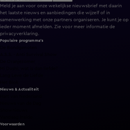
Meld je aan voor onze wekelijkse nieuwsbrief met daarin
het laatste nieuws en aanbiedingen die wijzelf of in
samenwerking met onze partners organiseren. Je kunt je op
ieder moment afmelden. Zie voor meer informatie de
privacyverklaring
.
Populaire programma's
De Bondgenoten
A.S.S. - Anti Survival Show
De Oranjezomer
Mi Dushi: wat is dan liefde?
Lang Leve de Liefde
Het Blok
Nieuws & Actualiteit
Hart van Nederland
Nieuws van de Dag
Shownieuws
Vandaag Inside
Voorwaarden