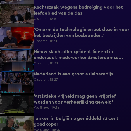
Rechtszaak wegens bedreiging voor het
3:34
leefgebied van de das
Gisteren, 18:51
'Omarm de technologie en zet deze in voor
3:43
het bestrijden van bosbranden.'
Gisteren, 18:50
Nieuw slachtoffer geïdentificeerd in
9:50
onderzoek medewerker Amsterdamse
kinderopvang
Gisteren, 18:38
Nederland is een groot asielparadijs
9:51
Gisteren, 18:27
'Artistieke vrijheid mag geen vrijbrief
6:04
worden voor verheerlijking geweld'
Wo 5 aug, 19:14
Tanken in België nu gemiddeld 73 cent
8:41
goedkoper
Wo 5 aug, 18:54