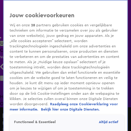
Jouw cookievoorkeuren
Wij en onze
28
partners gebruiken cookies en vergelijkbare
technieken om informatie te verzamelen over jou als gebruiker
van onze website(s), jouw gedrag en jouw apparaten. Als je
„Alle cookies accepteren” selecteert, worden
Uitzending Gemist
Populaire programma's
Zenders
Genres
trackingtechnologieën ingeschakeld om onze advertenties en
Clips
Films
Radio
Smart TV inlog
Shop
content te kunnen personaliseren, onze producten en diensten
te verbeteren en om de prestaties van advertenties en content
Volg KIJK
te meten. Als je „Huidige keuze opslaan” selecteert of je
toestemming intrekt, worden deze trackingtechnologieën
uitgeschakeld. We gebruiken dan enkel functionele en essentiële
Zoeken
cookies om de website goed te laten functioneren en veilig te
houden. Je kunt dit menu op ieder moment opnieuw openen
om je keuzes te wijzigen of om je toestemming in te trekken
door op de link Cookie-instellingen onder aan de webpagina te
Home
Uitzending Gemist
Programma's
De Bondgenoten
De
klikken. Je selecties zullen overal binnen onze Digitale Diensten
Oranjezomer
Livestreams
Shop
worden doorgevoerd.
Raadpleeg onze Cookieverklaring voor
meer informatie.
Bekijk hier onze Digitale Diensten.
Nieuws van de Dag
Altijd actief
Functioneel & Essentieel
Natuur op Wadden op slot om natuur te beschermen
Do 11 juni, 18:38