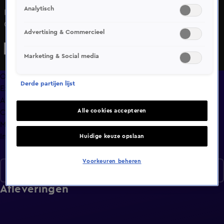
Analytisch
Kijk naar de kwalificatie van de NASCAR Euro Series op
Circuit Paul Ricard en zie wie de beste startposities
Advertising & Commercieel
verovert voor de races in Frankrijk!
Marketing & Social media
Overzicht
Derde partijen lijst
Exclusief
Afleveringen
Alle cookies accepteren
Clips
Meer zoals dit
Info
Huidige keuze opslaan
Voorkeuren beheren
Seizoen 1
Afleveringen