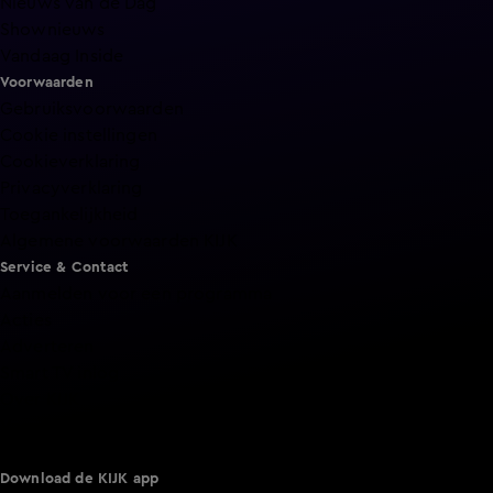
Nieuws van de Dag
Shownieuws
Vandaag Inside
Voorwaarden
Gebruiksvoorwaarden
Cookie instellingen
Cookieverklaring
Privacyverklaring
Toegankelijkheid
Algemene voorwaarden KIJK
Service & Contact
Aanmelden voor een programma
Acties
Adverteren
Smart TV inlog
Over KIJK
Vacatures
Klantenservice
Download de KIJK app