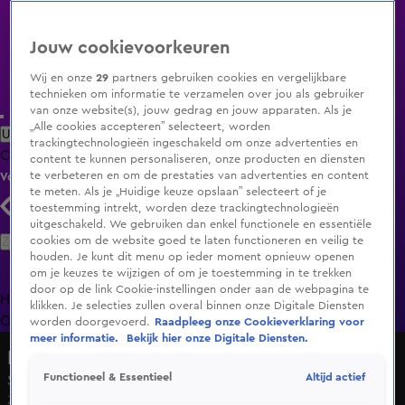
Jouw cookievoorkeuren
Wij en onze
29
partners gebruiken cookies en vergelijkbare
technieken om informatie te verzamelen over jou als gebruiker
van onze website(s), jouw gedrag en jouw apparaten. Als je
„Alle cookies accepteren” selecteert, worden
Uitzending Gemist
Populaire programma's
Zenders
Genres
trackingtechnologieën ingeschakeld om onze advertenties en
Clips
Films
Radio
Smart TV inlog
Shop
content te kunnen personaliseren, onze producten en diensten
te verbeteren en om de prestaties van advertenties en content
Volg KIJK
te meten. Als je „Huidige keuze opslaan” selecteert of je
toestemming intrekt, worden deze trackingtechnologieën
uitgeschakeld. We gebruiken dan enkel functionele en essentiële
Zoeken
cookies om de website goed te laten functioneren en veilig te
houden. Je kunt dit menu op ieder moment opnieuw openen
om je keuzes te wijzigen of om je toestemming in te trekken
door op de link Cookie-instellingen onder aan de webpagina te
Home
Uitzending Gemist
Programma's
De Bondgenoten
De
klikken. Je selecties zullen overal binnen onze Digitale Diensten
Oranjezomer
Livestreams
Shop
worden doorgevoerd.
Raadpleeg onze Cookieverklaring voor
meer informatie.
Bekijk hier onze Digitale Diensten.
NASCAR Euro Series
Altijd actief
Functioneel & Essentieel
Seizoen 1, aflevering 6
Za 23 mei, 08:30