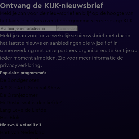
Ontvang de KIJK-nieuwsbrief
Meld je aan voor de nieuwsbrief en blijf op de hoogte van
het laatste nieuws over de programma’s en series op KIJK.
Aanmelden
Meld je aan voor onze wekelijkse nieuwsbrief met daarin
het laatste nieuws en aanbiedingen die wijzelf of in
samenwerking met onze partners organiseren. Je kunt je op
ieder moment afmelden. Zie voor meer informatie de
privacyverklaring
.
Populaire programma's
De Bondgenoten
A.S.S. - Anti Survival Show
De Oranjezomer
Mi Dushi: wat is dan liefde?
Lang Leve de Liefde
Het Blok
Nieuws & Actualiteit
Hart van Nederland