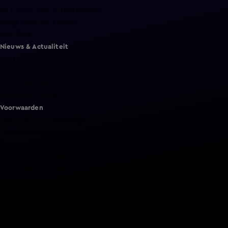
Mi Dushi: wat is dan liefde?
Lang Leve de Liefde
Het Blok
Nieuws & Actualiteit
Hart van Nederland
Nieuws van de Dag
Shownieuws
Vandaag Inside
Voorwaarden
Gebruiksvoorwaarden
Cookie instellingen
Cookieverklaring
Privacyverklaring
Toegankelijkheid
Algemene voorwaarden KIJK
Service & Contact
Aanmelden voor een programma
Acties