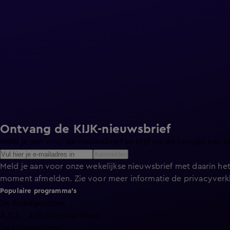
Ontvang de KIJK-nieuwsbrief
Meld je aan voor de nieuwsbrief en blijf op de hoogte van h
Aanmelden
Meld je aan voor onze wekelijkse nieuwsbrief met daarin het
moment afmelden. Zie voor meer informatie de
privacyverk
Populaire programma's
De Bondgenoten
A.S.S. - Anti Survival Show
De Oranjezomer