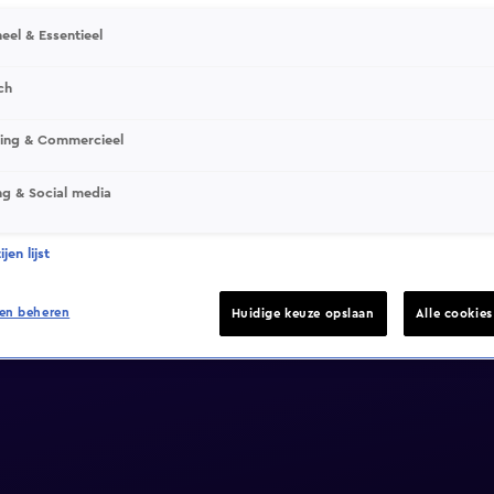
eel & Essentieel
ch
sing & Commercieel
ng & Social media
jen lijst
en beheren
Huidige keuze opslaan
Alle cookie