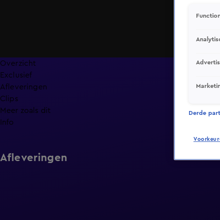
Function
Analytis
Overzicht
Adverti
Exclusief
Marketi
Afleveringen
Clips
Meer zoals dit
Derde parti
Info
Voorkeur
Afleveringen