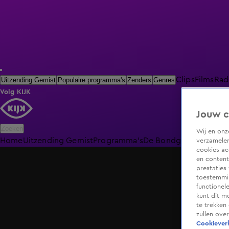
Clips
Films
Rad
Uitzending Gemist
Populaire programma's
Zenders
Genres
Volg KIJK
Jouw c
Zoeken
Wij en on
Home
Uitzending Gemist
Programma's
De Bondgenoten
De O
verzamelen
cookies ac
en content
prestaties
toestemmin
functionel
kunt dit m
te trekken
zullen ove
Cookieverk