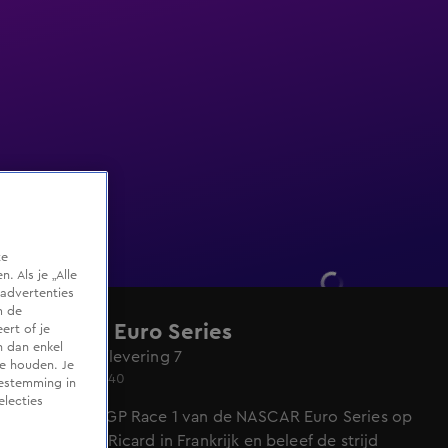
te
 Als je „Alle
advertenties
m de
NASCAR Euro Series
ert of je
n dan enkel
Seizoen 1, aflevering 7
te houden. Je
Za 23 mei, 13:40
oestemming in
electies
Kijk naar V8GP Race 1 van de NASCAR Euro Series op
Circuit Paul Ricard in Frankrijk en beleef de strijd