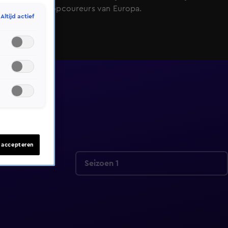
tussen de topcoureurs van Europa.
Altijd actief
s accepteren
Seizoen 1