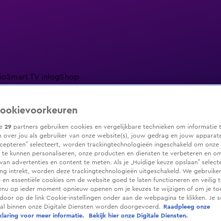
io
Smart TV inlog
Shop
ookievoorkeuren
ze
29
partners gebruiken cookies en vergelijkbare technieken om informatie 
ranjezomer
Livestreams
Shop
 over jou als gebruiker van onze website(s), jouw gedrag en jouw apparaten.
cepteren” selecteert, worden trackingtechnologieën ingeschakeld om onze 
 te kunnen personaliseren, onze producten en diensten te verbeteren en o
 van advertenties en content te meten. Als je „Huidige keuze opslaan” selecte
g intrekt, worden deze trackingtechnologieën uitgeschakeld. We gebruike
e en essentiële cookies om de website goed te laten functioneren en veilig 
enu op ieder moment opnieuw openen om je keuzes te wijzigen of om je t
 door op de link Cookie-instellingen onder aan de webpagina te klikken. Je s
ral binnen onze Digitale Diensten worden doorgevoerd.
Raadpleeg onze
laring voor meer informatie.
Bekijk hier onze Digitale Diensten.