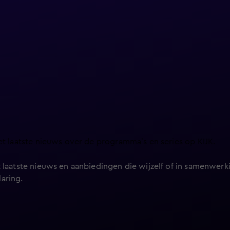
et laatste nieuws over de programma’s en series op KIJK.
 laatste nieuws en aanbiedingen die wijzelf of in samenwerki
laring
.