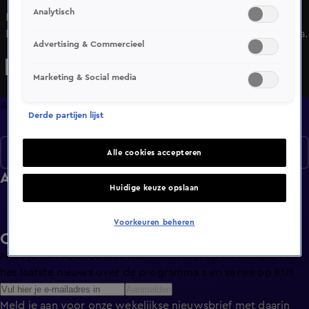
Analytisch
In aanloop naar de magische liveshows van MindMasters
LIVE zijn de hoogtepunten te zien rondom het programma.
Advertising & Commercieel
Marketing & Social media
Afleveringen
Derde partijen lijst
Seizoen 2015
Alle cookies accepteren
Afleveringen
Huidige keuze opslaan
Voorkeuren beheren
Ontvang de KIJK-nieuwsbrief
Meld je aan voor de nieuwsbrief en blijf op de hoogte van
het laatste nieuws over de programma’s en series op KIJK.
Aanmelden
Meld je aan voor onze wekelijkse nieuwsbrief met daarin