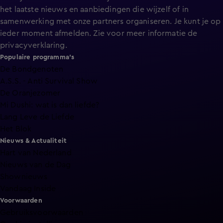
het laatste nieuws en aanbiedingen die wijzelf of in
samenwerking met onze partners organiseren. Je kunt je op
ieder moment afmelden. Zie voor meer informatie de
privacyverklaring
.
Populaire programma's
De Bondgenoten
A.S.S. - Anti Survival Show
De Oranjezomer
Mi Dushi: wat is dan liefde?
Lang Leve de Liefde
Het Blok
Nieuws & Actualiteit
Hart van Nederland
Nieuws van de Dag
Shownieuws
Vandaag Inside
Voorwaarden
Gebruiksvoorwaarden