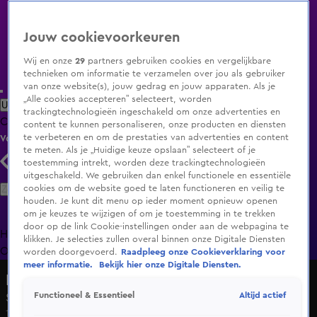
Jouw cookievoorkeuren
Wij en onze
29
partners gebruiken cookies en vergelijkbare
technieken om informatie te verzamelen over jou als gebruiker
van onze website(s), jouw gedrag en jouw apparaten. Als je
„Alle cookies accepteren” selecteert, worden
Uitzending Gemist
Populaire programma's
Zenders
Genres
trackingtechnologieën ingeschakeld om onze advertenties en
Clips
Films
Radio
Smart TV inlog
Shop
content te kunnen personaliseren, onze producten en diensten
te verbeteren en om de prestaties van advertenties en content
Volg KIJK
te meten. Als je „Huidige keuze opslaan” selecteert of je
toestemming intrekt, worden deze trackingtechnologieën
uitgeschakeld. We gebruiken dan enkel functionele en essentiële
Zoeken
cookies om de website goed te laten functioneren en veilig te
houden. Je kunt dit menu op ieder moment opnieuw openen
om je keuzes te wijzigen of om je toestemming in te trekken
door op de link Cookie-instellingen onder aan de webpagina te
Home
Uitzending Gemist
Programma's
De Bondgenoten
De
klikken. Je selecties zullen overal binnen onze Digitale Diensten
Oranjezomer
Livestreams
Shop
worden doorgevoerd.
Raadpleeg onze Cookieverklaring voor
meer informatie.
Bekijk hier onze Digitale Diensten.
MindMasters LIVE
Altijd actief
Functioneel & Essentieel
Seizoen 2015, aflevering 5
17 nov 2015, 23:20