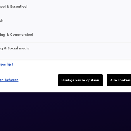
eel & Essentieel
ch
sing & Commercieel
ng & Social media
jen lijst
en beheren
Huidige keuze opslaan
Alle cookie