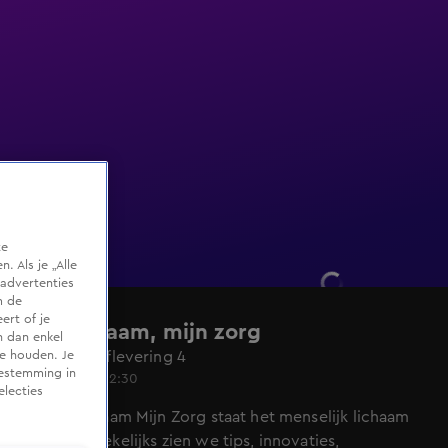
te
 Als je „Alle
advertenties
m de
ert of je
Mijn lichaam, mijn zorg
n dan enkel
Seizoen 2, aflevering 4
te houden. Je
oestemming in
25 okt 2015, 12:30
electies
In Mijn Lichaam Mijn Zorg staat het menselijk lichaam
centraal. Wekelijks zien we tips, innovaties,