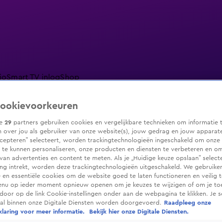
io
Smart TV inlog
Shop
ookievoorkeuren
ze
29
partners gebruiken cookies en vergelijkbare technieken om informatie 
 over jou als gebruiker van onze website(s), jouw gedrag en jouw apparaten.
ranjezomer
Livestreams
Shop
cepteren” selecteert, worden trackingtechnologieën ingeschakeld om onze 
 te kunnen personaliseren, onze producten en diensten te verbeteren en o
 van advertenties en content te meten. Als je „Huidige keuze opslaan” selecte
g intrekt, worden deze trackingtechnologieën uitgeschakeld. We gebruike
e en essentiële cookies om de website goed te laten functioneren en veilig 
enu op ieder moment opnieuw openen om je keuzes te wijzigen of om je t
 door op de link Cookie-instellingen onder aan de webpagina te klikken. Je s
ral binnen onze Digitale Diensten worden doorgevoerd.
Raadpleeg onze
laring voor meer informatie.
Bekijk hier onze Digitale Diensten.