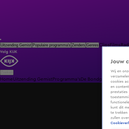
Clips
Films
Rad
Uitzending Gemist
Populaire programma's
Zenders
Genres
Volg KIJK
Jouw c
Wij en on
Zoeken
verzamelen
Home
Uitzending Gemist
Programma's
De Bondgenoten
De O
cookies ac
en content
prestaties
toestemmin
functionel
kunt dit m
te trekken
zullen ove
Cookieverk