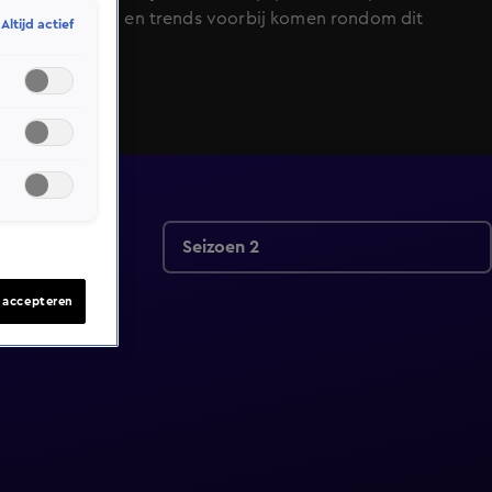
oplossingen en trends voorbij komen rondom dit
Altijd actief
onderwerp.
Seizoen 2
s accepteren