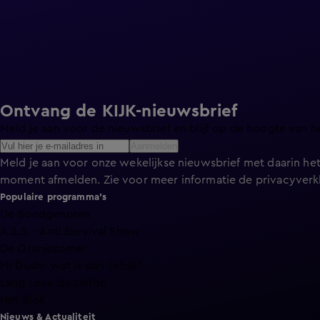
Ontvang de KIJK-nieuwsbrief
Meld je aan voor de nieuwsbrief en blijf op de hoogte van h
Aanmelden
Meld je aan voor onze wekelijkse nieuwsbrief met daarin het
moment afmelden. Zie voor meer informatie de
privacyverk
Populaire programma's
De Bondgenoten
A.S.S. - Anti Survival Show
De Oranjezomer
Mi Dushi: wat is dan liefde?
Lang Leve de Liefde
Het Blok
Nieuws & Actualiteit