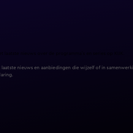
et laatste nieuws over de programma’s en series op KIJK.
 laatste nieuws en aanbiedingen die wijzelf of in samenwerki
laring
.