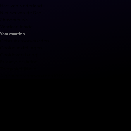
Hart van Nederland
Nieuws van de Dag
Shownieuws
Vandaag Inside
Voorwaarden
Gebruiksvoorwaarden
Cookie instellingen
Cookieverklaring
Privacyverklaring
Toegankelijkheid
Algemene voorwaarden KIJK
Service & Contact
Aanmelden voor een programma
Acties
Adverteren
Smart TV inlog
Over KIJK
Vacatures