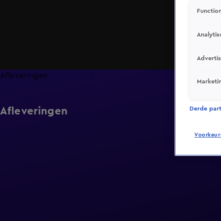
Function
Analytis
Adverti
Afleveringen
Marketi
Afleveringen
Derde parti
Voorkeur