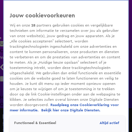
Jouw cookievoorkeuren
Wij en onze
28
partners gebruiken cookies en vergelijkbare
technieken om informatie te verzamelen over jou als gebruiker
van onze website(s), jouw gedrag en jouw apparaten. Als je
„Alle cookies accepteren” selecteert, worden
Uitzending Gemist
Populaire programma's
Zenders
Genres
trackingtechnologieën ingeschakeld om onze advertenties en
Clips
Films
Radio
Smart TV inlog
Shop
content te kunnen personaliseren, onze producten en diensten
te verbeteren en om de prestaties van advertenties en content
Volg KIJK
te meten. Als je „Huidige keuze opslaan” selecteert of je
toestemming intrekt, worden deze trackingtechnologieën
uitgeschakeld. We gebruiken dan enkel functionele en essentiële
Zoeken
cookies om de website goed te laten functioneren en veilig te
houden. Je kunt dit menu op ieder moment opnieuw openen
om je keuzes te wijzigen of om je toestemming in te trekken
door op de link Cookie-instellingen onder aan de webpagina te
Home
Uitzending Gemist
Programma's
De Bondgenoten
De
klikken. Je selecties zullen overal binnen onze Digitale Diensten
Oranjezomer
Livestreams
Shop
worden doorgevoerd.
Raadpleeg onze Cookieverklaring voor
meer informatie.
Bekijk hier onze Digitale Diensten.
Mensenkennis 2020
Altijd actief
Functioneel & Essentieel
Seizoen 2020, aflevering 4
14 feb 2020, 20:30