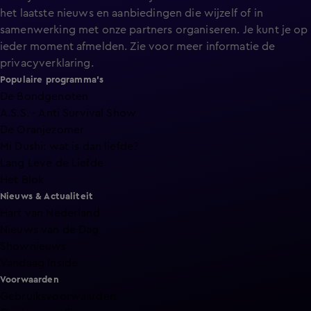
het laatste nieuws en aanbiedingen die wijzelf of in
samenwerking met onze partners organiseren. Je kunt je op
ieder moment afmelden. Zie voor meer informatie de
privacyverklaring
.
Populaire programma's
De Bondgenoten
A.S.S. - Anti Survival Show
De Oranjezomer
Mi Dushi: wat is dan liefde?
Lang Leve de Liefde
Het Blok
Nieuws & Actualiteit
Hart van Nederland
Nieuws van de Dag
Shownieuws
Vandaag Inside
Voorwaarden
Gebruiksvoorwaarden