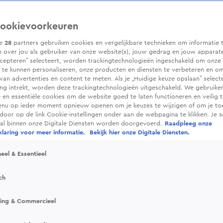
ookievoorkeuren
ze
28
partners gebruiken cookies en vergelijkbare technieken om informatie 
 over jou als gebruiker van onze website(s), jouw gedrag en jouw apparaten.
cepteren” selecteert, worden trackingtechnologieën ingeschakeld om onze 
 te kunnen personaliseren, onze producten en diensten te verbeteren en o
 van advertenties en content te meten. Als je „Huidige keuze opslaan” selecte
g intrekt, worden deze trackingtechnologieën uitgeschakeld. We gebruike
e en essentiële cookies om de website goed te laten functioneren en veilig 
enu op ieder moment opnieuw openen om je keuzes te wijzigen of om je t
 door op de link Cookie-instellingen onder aan de webpagina te klikken. Je s
ral binnen onze Digitale Diensten worden doorgevoerd.
Raadpleeg onze
laring voor meer informatie.
Bekijk hier onze Digitale Diensten.
eel & Essentieel
ch
sing & Commercieel