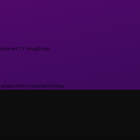
io
Smart TV inlog
Shop
ranjezomer
Livestreams
Shop