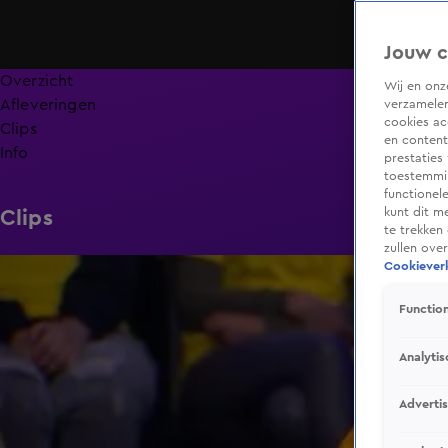
Jouw c
Overzicht
Wij en on
Afleveringen
verzamelen
cookies ac
Clips
en content
Info
prestaties
toestemmin
functionel
kunt dit m
Clips
te trekken
zullen ove
4:55
Cookieverk
Function
Analytis
Adverti