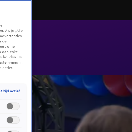
te
 Als je „Alle
advertenties
m de
ert of je
n dan enkel
te houden. Je
oestemming in
electies
Altijd actief