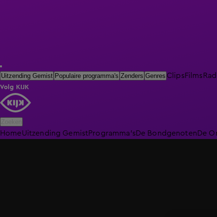
Clips
Films
Rad
Uitzending Gemist
Populaire programma's
Zenders
Genres
Volg KIJK
Zoeken
Home
Uitzending Gemist
Programma's
De Bondgenoten
De O