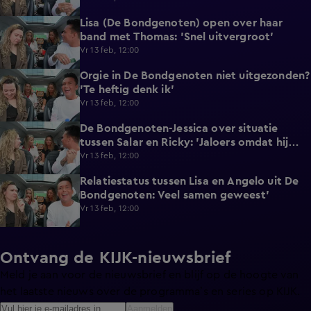
Lisa (De Bondgenoten) open over haar
1:52
band met Thomas: 'Snel uitvergroot'
Vr 13 feb, 12:00
Orgie in De Bondgenoten niet uitgezonden?
1:21
'Te heftig denk ik'
Vr 13 feb, 12:00
De Bondgenoten-Jessica over situatie
0:37
tussen Salar en Ricky: 'Jaloers omdat hij
knap is'
Vr 13 feb, 12:00
Relatiestatus tussen Lisa en Angelo uit De
1:25
Bondgenoten: Veel samen geweest'
Vr 13 feb, 12:00
Ontvang de KIJK-nieuwsbrief
Meld je aan voor de nieuwsbrief en blijf op de hoogte van
het laatste nieuws over de programma’s en series op KIJK.
Aanmelden