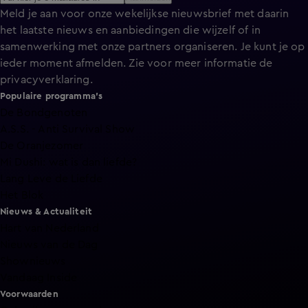
Meld je aan voor onze wekelijkse nieuwsbrief met daarin
het laatste nieuws en aanbiedingen die wijzelf of in
samenwerking met onze partners organiseren. Je kunt je op
ieder moment afmelden. Zie voor meer informatie de
privacyverklaring
.
Populaire programma's
De Bondgenoten
A.S.S. - Anti Survival Show
De Oranjezomer
Mi Dushi: wat is dan liefde?
Lang Leve de Liefde
Het Blok
Nieuws & Actualiteit
Hart van Nederland
Nieuws van de Dag
Shownieuws
Vandaag Inside
Voorwaarden