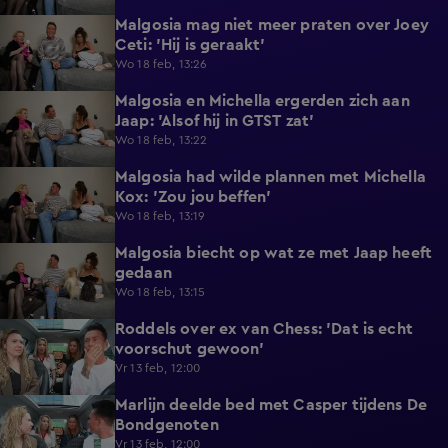
Malgosia mag niet meer praten over Joey
0:25
Ceti: 'Hij is geraakt'
Wo 18 feb, 13:26
Malgosia en Michella ergerden zich aan
0:33
Jaap: 'Alsof hij in GTST zat'
Wo 18 feb, 13:22
Malgosia had wilde plannen met Michella
1:26
Kox: 'Zou jou beffen'
Wo 18 feb, 13:19
Malgosia biecht op wat ze met Jaap heeft
0:56
gedaan
Wo 18 feb, 13:15
Roddels over ex van Chess: 'Dat is echt
0:42
voorschut gewoon'
Vr 13 feb, 12:00
Marlijn deelde bed met Casper tijdens De
1:27
Bondgenoten
Vr 13 feb, 12:00