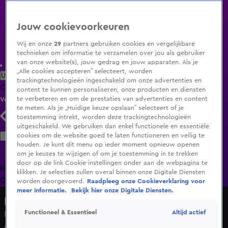
Jouw cookievoorkeuren
Wij en onze
29
partners gebruiken cookies en vergelijkbare
technieken om informatie te verzamelen over jou als gebruiker
van onze website(s), jouw gedrag en jouw apparaten. Als je
„Alle cookies accepteren” selecteert, worden
Uitzending Gemist
Populaire programma's
Zenders
Genres
trackingtechnologieën ingeschakeld om onze advertenties en
Clips
Films
Radio
Smart TV inlog
Shop
content te kunnen personaliseren, onze producten en diensten
te verbeteren en om de prestaties van advertenties en content
Volg KIJK
te meten. Als je „Huidige keuze opslaan” selecteert of je
toestemming intrekt, worden deze trackingtechnologieën
uitgeschakeld. We gebruiken dan enkel functionele en essentiële
Zoeken
cookies om de website goed te laten functioneren en veilig te
houden. Je kunt dit menu op ieder moment opnieuw openen
om je keuzes te wijzigen of om je toestemming in te trekken
door op de link Cookie-instellingen onder aan de webpagina te
Home
Uitzending Gemist
Programma's
De Bondgenoten
De
klikken. Je selecties zullen overal binnen onze Digitale Diensten
Oranjezomer
Livestreams
Shop
worden doorgevoerd.
Raadpleeg onze Cookieverklaring voor
meer informatie.
Bekijk hier onze Digitale Diensten.
Macdate met Nick Eshuis
Altijd actief
Functioneel & Essentieel
De vrouwen in de loods schrokken van Alexander door
deze opmerkingen