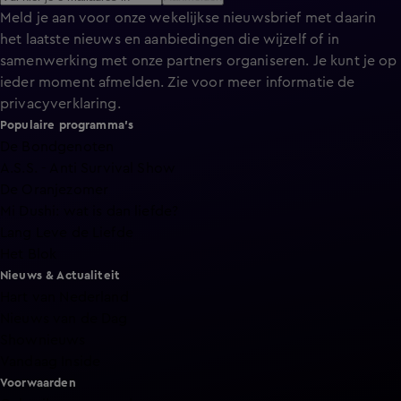
Meld je aan voor onze wekelijkse nieuwsbrief met daarin
het laatste nieuws en aanbiedingen die wijzelf of in
samenwerking met onze partners organiseren. Je kunt je op
ieder moment afmelden. Zie voor meer informatie de
privacyverklaring
.
Populaire programma's
De Bondgenoten
A.S.S. - Anti Survival Show
De Oranjezomer
Mi Dushi: wat is dan liefde?
Lang Leve de Liefde
Het Blok
Nieuws & Actualiteit
Hart van Nederland
Nieuws van de Dag
Shownieuws
Vandaag Inside
Voorwaarden