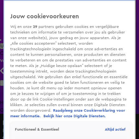
Jouw cookievoorkeuren
Wij en onze
29
partners gebruiken cookies en vergelijkbare
technieken om informatie te verzamelen over jou als gebruiker
van onze website(s), jouw gedrag en jouw apparaten. Als je
„Alle cookies accepteren” selecteert, worden
Uitzending Gemist
Populaire programma's
Zenders
Genres
trackingtechnologieën ingeschakeld om onze advertenties en
Clips
Films
Radio
Smart TV inlog
Shop
content te kunnen personaliseren, onze producten en diensten
te verbeteren en om de prestaties van advertenties en content
Volg KIJK
te meten. Als je „Huidige keuze opslaan” selecteert of je
toestemming intrekt, worden deze trackingtechnologieën
uitgeschakeld. We gebruiken dan enkel functionele en essentiële
Zoeken
cookies om de website goed te laten functioneren en veilig te
houden. Je kunt dit menu op ieder moment opnieuw openen
om je keuzes te wijzigen of om je toestemming in te trekken
door op de link Cookie-instellingen onder aan de webpagina te
Home
Uitzending Gemist
Programma's
De Bondgenoten
De
klikken. Je selecties zullen overal binnen onze Digitale Diensten
Oranjezomer
Livestreams
Shop
worden doorgevoerd.
Raadpleeg onze Cookieverklaring voor
meer informatie.
Bekijk hier onze Digitale Diensten.
Macdate met Nick Eshuis
Altijd actief
Functioneel & Essentieel
El Che gaat een bedrijf starten met Floris: 'Hopen dat hij
€100.000 wint'