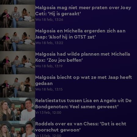
Malgosia mag niet meer praten over Joey
0:25
Ceti: 'Hij is geraakt'
Wo 18 feb, 13:26
Malgosia en Michella ergerden zich aan
0:33
Jaap: 'Alsof hij in GTST zat'
Wo 18 feb, 13:22
Malgosia had wilde plannen met Michella
1:26
Kox: 'Zou jou beffen'
Wo 18 feb, 13:19
Malgosia biecht op wat ze met Jaap heeft
0:56
gedaan
Wo 18 feb, 13:15
Relatiestatus tussen Lisa en Angelo uit De
1:25
Bondgenoten: Veel samen geweest'
Vr 13 feb, 12:00
Roddels over ex van Chess: 'Dat is echt
0:42
voorschut gewoon'
Vr 13 feb, 12:00