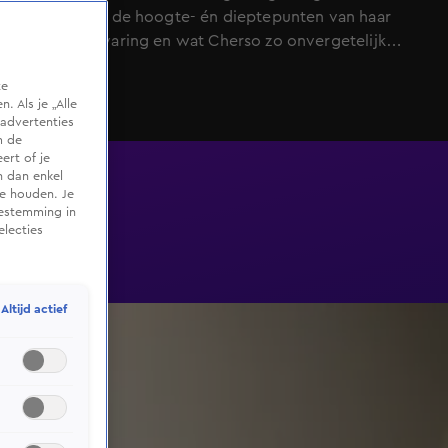
vertelt over de hoogte- én dieptepunten van haar
vakantie-ervaring en wat Cherso zo onvergetelijk
maakte. Maar is één keer misschien ook wel genoeg?
te
 Als je „Alle
advertenties
m de
ert of je
n dan enkel
te houden. Je
oestemming in
electies
Altijd actief