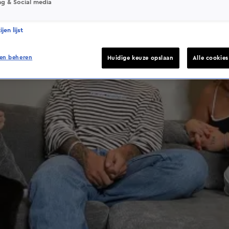
ng & Social media
jen lijst
en beheren
Huidige keuze opslaan
Alle cookie