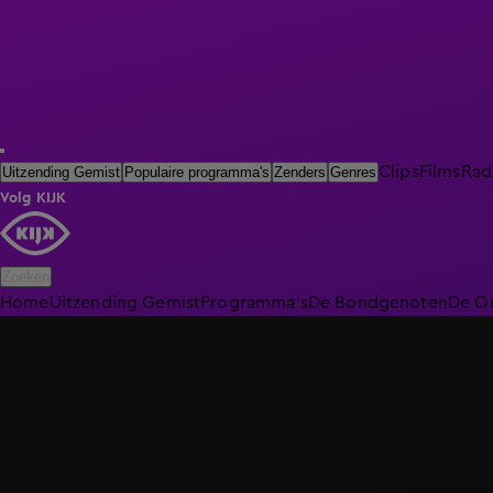
Clips
Films
Rad
Uitzending Gemist
Populaire programma's
Zenders
Genres
Volg KIJK
Zoeken
Home
Uitzending Gemist
Programma's
De Bondgenoten
De O