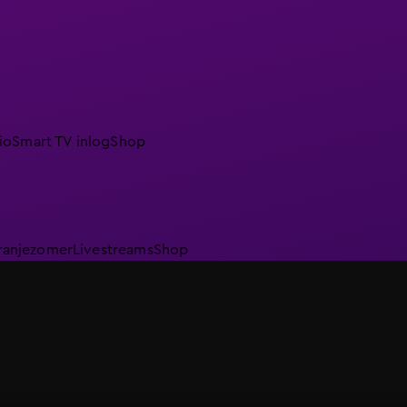
io
Smart TV inlog
Shop
ranjezomer
Livestreams
Shop