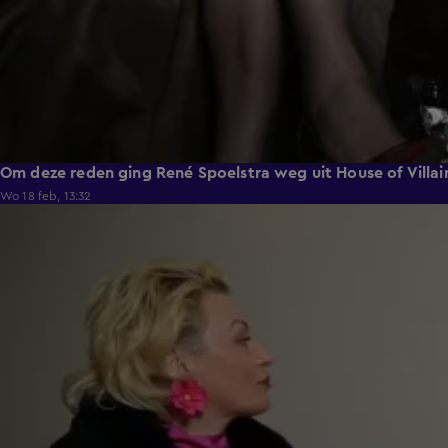
Om deze reden ging René Spoelstra weg uit House of Villai
Wo 18 feb, 13:32
1:12