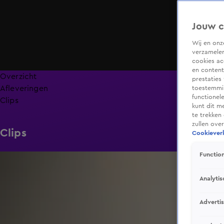
Jouw c
Wij en on
verzamelen
cookies ac
en content
Overzicht
prestaties
Afleveringen
toestemmin
functionel
Clips
kunt dit m
te trekken
zullen ove
Clips
Cookieverk
Function
1:05
Analytis
Adverti