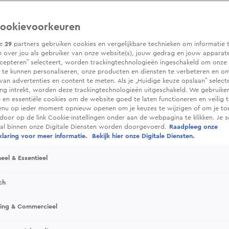
ookievoorkeuren
ze
29
partners gebruiken cookies en vergelijkbare technieken om informatie 
 over jou als gebruiker van onze website(s), jouw gedrag en jouw apparaten.
cepteren” selecteert, worden trackingtechnologieën ingeschakeld om onze 
 te kunnen personaliseren, onze producten en diensten te verbeteren en o
 van advertenties en content te meten. Als je „Huidige keuze opslaan” selecte
g intrekt, worden deze trackingtechnologieën uitgeschakeld. We gebruike
e en essentiële cookies om de website goed te laten functioneren en veilig 
enu op ieder moment opnieuw openen om je keuzes te wijzigen of om je t
 door op de link Cookie-instellingen onder aan de webpagina te klikken. Je s
ral binnen onze Digitale Diensten worden doorgevoerd.
Raadpleeg onze
laring voor meer informatie.
Bekijk hier onze Digitale Diensten.
eel & Essentieel
ch
sing & Commercieel