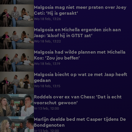
Malgosia mag niet meer praten over Joey
0:25
Ceti: 'Hij is geraakt'
Wo 18 feb, 13:26
Malgosia en Michella ergerden zich aan
0:33
Jaap: 'Alsof hij in GTST zat'
Wo 18 feb, 13:22
Malgosia had wilde plannen met Michella
1:26
Kox: 'Zou jou beffen'
Wo 18 feb, 13:19
Malgosia biecht op wat ze met Jaap heeft
0:56
gedaan
Wo 18 feb, 13:15
Roddels over ex van Chess: 'Dat is echt
0:42
voorschut gewoon'
Vr 13 feb, 12:00
Marlijn deelde bed met Casper tijdens De
1:27
Bondgenoten
Vr 13 feb, 12:00