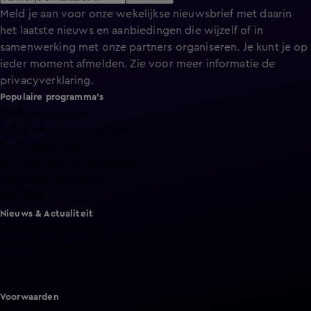
Meld je aan voor onze wekelijkse nieuwsbrief met daarin
het laatste nieuws en aanbiedingen die wijzelf of in
samenwerking met onze partners organiseren. Je kunt je op
ieder moment afmelden. Zie voor meer informatie de
privacyverklaring
.
Populaire programma's
De Bondgenoten
A.S.S. - Anti Survival Show
De Oranjezomer
Mi Dushi: wat is dan liefde?
Lang Leve de Liefde
Het Blok
Nieuws & Actualiteit
Hart van Nederland
Nieuws van de Dag
Shownieuws
Vandaag Inside
Voorwaarden