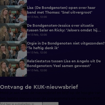
Lisa (De Bondgenoten) open over haar
1:52
band met Thomas: 'Snel uitvergroot'
Vr 13 feb, 12:00
De Bondgenoten-Jessica over situatie
0:37
tussen Salar en Ricky: 'Jaloers omdat hij
knap is'
Vr 13 feb, 12:00
Orgie in De Bondgenoten niet uitgezonden?
1:21
'Te heftig denk ik'
Vr 13 feb, 12:00
Relatiestatus tussen Lisa en Angelo uit De
1:25
Bondgenoten: Veel samen geweest'
Vr 13 feb, 12:00
Ontvang de KIJK-nieuwsbrief
Meld je aan voor de nieuwsbrief en blijf op de hoogte van
het laatste nieuws over de programma’s en series op KIJK.
Aanmelden