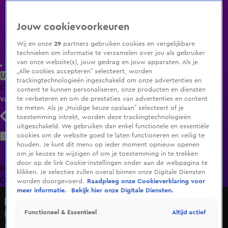
Jouw cookievoorkeuren
Wij en onze
29
partners gebruiken cookies en vergelijkbare
technieken om informatie te verzamelen over jou als gebruiker
van onze website(s), jouw gedrag en jouw apparaten. Als je
„Alle cookies accepteren” selecteert, worden
Uitzending Gemist
Populaire programma's
Zenders
Genres
trackingtechnologieën ingeschakeld om onze advertenties en
Clips
Films
Radio
Smart TV inlog
Shop
content te kunnen personaliseren, onze producten en diensten
te verbeteren en om de prestaties van advertenties en content
Volg KIJK
te meten. Als je „Huidige keuze opslaan” selecteert of je
toestemming intrekt, worden deze trackingtechnologieën
uitgeschakeld. We gebruiken dan enkel functionele en essentiële
Zoeken
cookies om de website goed te laten functioneren en veilig te
houden. Je kunt dit menu op ieder moment opnieuw openen
om je keuzes te wijzigen of om je toestemming in te trekken
door op de link Cookie-instellingen onder aan de webpagina te
Home
Uitzending Gemist
Programma's
De Bondgenoten
De
klikken. Je selecties zullen overal binnen onze Digitale Diensten
Oranjezomer
Livestreams
Shop
worden doorgevoerd.
Raadpleeg onze Cookieverklaring voor
meer informatie.
Bekijk hier onze Digitale Diensten.
Macdate met Nick Eshuis
Altijd actief
Functioneel & Essentieel
Brijan heeft geen contact meer met zijn kind: 'Toen heeft
ze de politie gebeld'