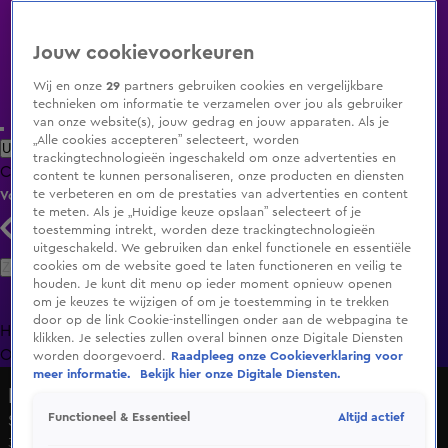
Jouw cookievoorkeuren
Wij en onze
29
partners gebruiken cookies en vergelijkbare
technieken om informatie te verzamelen over jou als gebruiker
van onze website(s), jouw gedrag en jouw apparaten. Als je
„Alle cookies accepteren” selecteert, worden
Uitzending Gemist
Populaire programma's
Zenders
Genres
trackingtechnologieën ingeschakeld om onze advertenties en
Clips
Films
Radio
Smart TV inlog
Shop
content te kunnen personaliseren, onze producten en diensten
te verbeteren en om de prestaties van advertenties en content
Volg KIJK
te meten. Als je „Huidige keuze opslaan” selecteert of je
toestemming intrekt, worden deze trackingtechnologieën
uitgeschakeld. We gebruiken dan enkel functionele en essentiële
Zoeken
cookies om de website goed te laten functioneren en veilig te
houden. Je kunt dit menu op ieder moment opnieuw openen
om je keuzes te wijzigen of om je toestemming in te trekken
door op de link Cookie-instellingen onder aan de webpagina te
Home
Uitzending Gemist
Programma's
De Bondgenoten
De
klikken. Je selecties zullen overal binnen onze Digitale Diensten
Oranjezomer
Livestreams
Shop
worden doorgevoerd.
Raadpleeg onze Cookieverklaring voor
meer informatie.
Bekijk hier onze Digitale Diensten.
Macdate met Nick Eshuis
Altijd actief
Functioneel & Essentieel
Seizoen 1, aflevering 34
3 sep 2025, 20:30