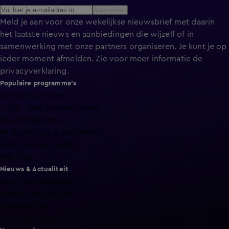
Aanmelden
Meld je aan voor onze wekelijkse nieuwsbrief met daarin
het laatste nieuws en aanbiedingen die wijzelf of in
samenwerking met onze partners organiseren. Je kunt je op
ieder moment afmelden. Zie voor meer informatie de
privacyverklaring
.
Populaire programma's
De Bondgenoten
A.S.S. - Anti Survival Show
De Oranjezomer
Mi Dushi: wat is dan liefde?
Lang Leve de Liefde
Het Blok
Nieuws & Actualiteit
Hart van Nederland
Nieuws van de Dag
Shownieuws
Vandaag Inside