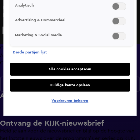
Analytisch
In deze terugblik bespreken El Che, Serena en Joe uit
Bondgenoten hun tijd in de loods: van ruzies,
Advertising & Commercieel
verliefdheden en onverwachte zoenen tot
vertrouwensbreuken en vriendschappen die standhouden.
Marketing & Social media
Ze halen herinneringen op aan hoogte- en dieptepunten,
lachen om gênante momenten en delen hun plannen voor
Overzicht
Derde partijen lijst
de toekomst buiten de loods.
Afleveringen
Clips
Alle cookies accepteren
Seizoen 1
Huidige keuze opslaan
Afleveringen
Voorkeuren beheren
Ontvang de KIJK-nieuwsbrief
Meld je aan voor de nieuwsbrief en blijf op de hoogte van
het laatste nieuws over de programma’s en series op KIJK.