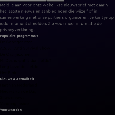
Meld je aan voor onze wekelijkse nieuwsbrief met daarin
het laatste nieuws en aanbiedingen die wijzelf of in
samenwerking met onze partners organiseren. Je kunt je op
ieder moment afmelden. Zie voor meer informatie de
privacyverklaring
.
Populaire programma's
De Bondgenoten
A.S.S. - Anti Survival Show
De Oranjezomer
Mi Dushi: wat is dan liefde?
Lang Leve de Liefde
Het Blok
Nieuws & Actualiteit
Hart van Nederland
Nieuws van de Dag
Shownieuws
Vandaag Inside
Voorwaarden