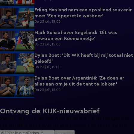
Erling Haaland nam een opvallend souvenir
1:04
mee: 'Een opgezette wasbeer'
Do 23 juli, 15:00
Mark Schaaf over Engeland: 'Dit was
1:25
gewoon een Koemannetje'
Do 23 juli, 15:00
Dylan Boet: 'Dit WK heeft bij mij totaal niet
5:52
geleefd'
Do 23 juli, 15:00
Dylan Boet over Argentinië: 'Ze doen er
1:45
alles aan om je uit de tent te lokken'
Do 23 juli, 15:00
Ontvang de KIJK-nieuwsbrief
Meld je aan voor de nieuwsbrief en blijf op de hoogte van
het laatste nieuws over de programma’s en series op KIJK.
Aanmelden