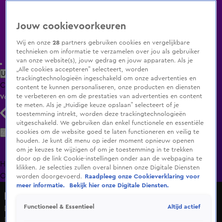
Jouw cookievoorkeuren
Wij en onze
28
partners gebruiken cookies en vergelijkbare
technieken om informatie te verzamelen over jou als gebruiker
van onze website(s), jouw gedrag en jouw apparaten. Als je
„Alle cookies accepteren” selecteert, worden
Uitzending Gemist
Populaire programma's
Zenders
Genres
trackingtechnologieën ingeschakeld om onze advertenties en
Clips
Films
Radio
Smart TV inlog
Shop
content te kunnen personaliseren, onze producten en diensten
te verbeteren en om de prestaties van advertenties en content
Volg KIJK
te meten. Als je „Huidige keuze opslaan” selecteert of je
toestemming intrekt, worden deze trackingtechnologieën
uitgeschakeld. We gebruiken dan enkel functionele en essentiële
Zoeken
cookies om de website goed te laten functioneren en veilig te
houden. Je kunt dit menu op ieder moment opnieuw openen
om je keuzes te wijzigen of om je toestemming in te trekken
door op de link Cookie-instellingen onder aan de webpagina te
Home
Uitzending Gemist
Programma's
De Bondgenoten
De
klikken. Je selecties zullen overal binnen onze Digitale Diensten
Oranjezomer
Livestreams
Shop
worden doorgevoerd.
Raadpleeg onze Cookieverklaring voor
meer informatie.
Bekijk hier onze Digitale Diensten.
Lifegoals
Altijd actief
Functioneel & Essentieel
Deze speler zorgde voor het begin van de Ajax-neergang
Do 19 mrt, 15:00