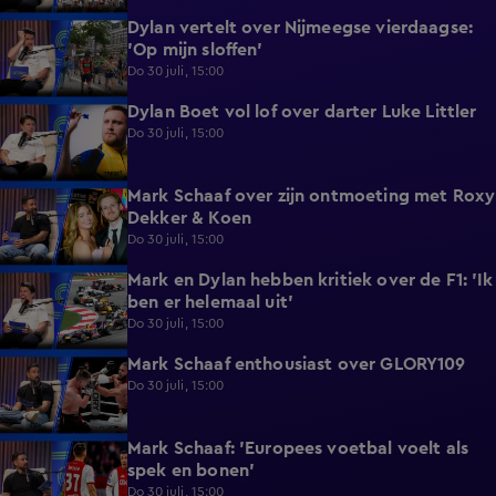
Dylan vertelt over Nijmeegse vierdaagse:
2:45
'Op mijn sloffen'
Do 30 juli, 15:00
Dylan Boet vol lof over darter Luke Littler
1:55
Do 30 juli, 15:00
Mark Schaaf over zijn ontmoeting met Roxy
1:24
Dekker & Koen
Do 30 juli, 15:00
Mark en Dylan hebben kritiek over de F1: 'Ik
1:46
ben er helemaal uit'
Do 30 juli, 15:00
Mark Schaaf enthousiast over GLORY109
1:41
Do 30 juli, 15:00
Mark Schaaf: 'Europees voetbal voelt als
2:40
spek en bonen'
Do 30 juli, 15:00