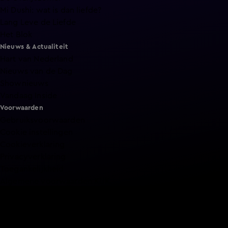
Mi Dushi: wat is dan liefde?
Lang Leve de Liefde
Het Blok
Nieuws & Actualiteit
Hart van Nederland
Nieuws van de Dag
Shownieuws
Vandaag Inside
Voorwaarden
Gebruiksvoorwaarden
Cookie instellingen
Cookieverklaring
Privacyverklaring
Toegankelijkheid
Algemene voorwaarden KIJK
Service & Contact
Aanmelden voor een programma
Acties