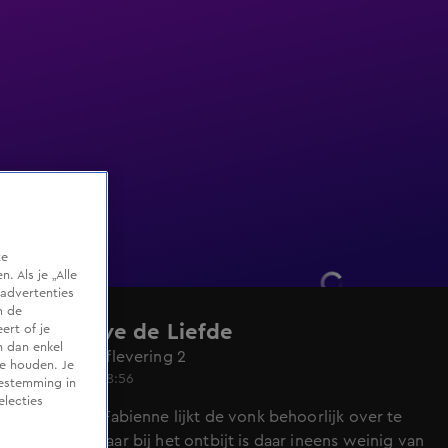
te
 Als je „Alle
advertenties
m de
Lang Leve de Liefde
ert of je
n dan enkel
Seizoen 8, aflevering 2
te houden. Je
2 sep 2025, 18:56
oestemming in
electies
Bij Mike en Fabienne lijkt de vonk behoorlijk over te
springen, maar bij het ontbijt is daar ineens weinig van