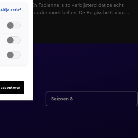
te merken. En Fabienne is zo verbijsterd dat ze echt
Altijd actief
even haar moeder moet bellen. De Belgische Chiara
zoekt een Nederlandse kakker en dat is Wilbert!
s accepteren
Seizoen 8