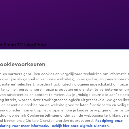
io
Smart TV inlog
Shop
ookievoorkeuren
ze
28
partners gebruiken cookies en vergelijkbare technieken om informatie 
ranjezomer
Livestreams
Shop
 over jou als gebruiker van onze website(s), jouw gedrag en jouw apparaten.
cepteren” selecteert, worden trackingtechnologieën ingeschakeld om onze 
 te kunnen personaliseren, onze producten en diensten te verbeteren en o
 van advertenties en content te meten. Als je „Huidige keuze opslaan” selecte
g intrekt, worden deze trackingtechnologieën uitgeschakeld. We gebruike
e en essentiële cookies om de website goed te laten functioneren en veilig 
enu op ieder moment opnieuw openen om je keuzes te wijzigen of om je t
 door op de link Cookie-instellingen onder aan de webpagina te klikken. Je s
ral binnen onze Digitale Diensten worden doorgevoerd.
Raadpleeg onze
laring voor meer informatie.
Bekijk hier onze Digitale Diensten.