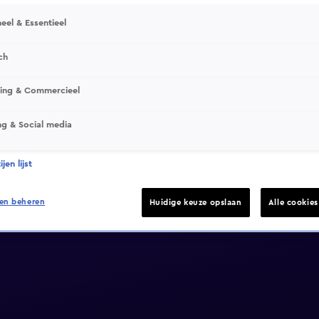
eel & Essentieel
ch
sing & Commercieel
ng & Social media
jen lijst
en beheren
Huidige keuze opslaan
Alle cookie