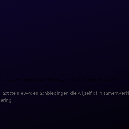
et laatste nieuws over de programma’s en series op KIJK.
 laatste nieuws en aanbiedingen die wijzelf of in samenwerki
laring
.