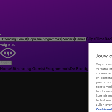
Clips
Films
Rad
Uitzending Gemist
Populaire programma's
Zenders
Genres
Volg KIJK
Jouw c
Zoeken
Wij en on
Home
Uitzending Gemist
Programma's
De Bondgenoten
De O
verzamelen
cookies ac
en content
prestaties
toestemmin
functionel
kunt dit m
te trekken
zullen ove
Cookieverk