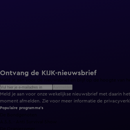
Ontvang de KIJK-nieuwsbrief
Meld je aan voor de nieuwsbrief en blijf op de hoogte van h
Aanmelden
Meld je aan voor onze wekelijkse nieuwsbrief met daarin het
moment afmelden. Zie voor meer informatie de
privacyverk
Populaire programma's
De Bondgenoten
A.S.S. - Anti Survival Show
De Oranjezomer