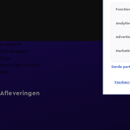
Function
Analytis
Adverti
Overzicht
Marketi
Afleveringen
Clips
Hoe is het nu met?
Derde parti
Info
Voorkeur
Afleveringen