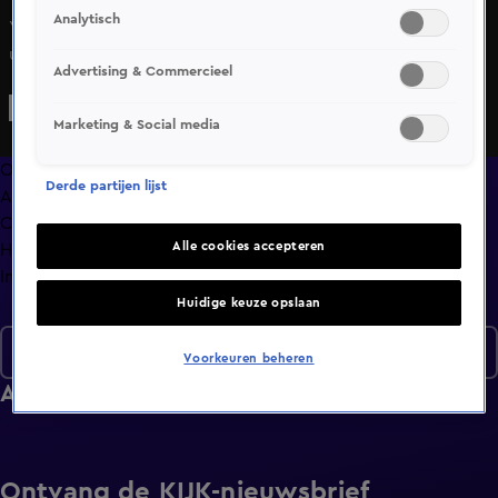
Analytisch
Yannick lijkt Shirley wel te zien zitten, tot zij zich
uitspreekt. Dus nu komt Richard in onze liefdesvijver
Advertising & Commercieel
vissen, letterlijk en figuurlijk. En heeft hij meteen beet bij
zijn date Renate?
Marketing & Social media
Overzicht
Derde partijen lijst
Afleveringen
Clips
Alle cookies accepteren
Hoe is het nu met?
Info
Huidige keuze opslaan
Seizoen 7
Voorkeuren beheren
Afleveringen
Ontvang de KIJK-nieuwsbrief