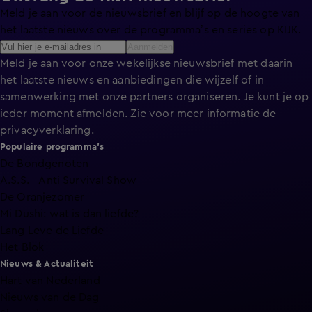
Meld je aan voor de nieuwsbrief en blijf op de hoogte van
het laatste nieuws over de programma’s en series op KIJK.
Aanmelden
Meld je aan voor onze wekelijkse nieuwsbrief met daarin
het laatste nieuws en aanbiedingen die wijzelf of in
samenwerking met onze partners organiseren. Je kunt je op
ieder moment afmelden. Zie voor meer informatie de
privacyverklaring
.
Populaire programma's
De Bondgenoten
A.S.S. - Anti Survival Show
De Oranjezomer
Mi Dushi: wat is dan liefde?
Lang Leve de Liefde
Het Blok
Nieuws & Actualiteit
Hart van Nederland
Nieuws van de Dag