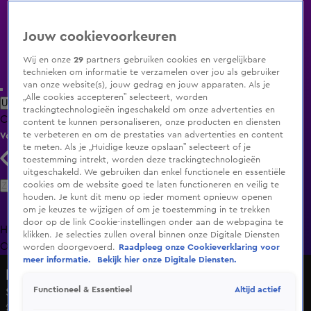
Jouw cookievoorkeuren
Wij en onze
29
partners gebruiken cookies en vergelijkbare
technieken om informatie te verzamelen over jou als gebruiker
van onze website(s), jouw gedrag en jouw apparaten. Als je
„Alle cookies accepteren” selecteert, worden
Uitzending Gemist
Populaire programma's
Zenders
Genres
trackingtechnologieën ingeschakeld om onze advertenties en
Clips
Films
Radio
Smart TV inlog
Shop
content te kunnen personaliseren, onze producten en diensten
te verbeteren en om de prestaties van advertenties en content
Volg KIJK
te meten. Als je „Huidige keuze opslaan” selecteert of je
toestemming intrekt, worden deze trackingtechnologieën
uitgeschakeld. We gebruiken dan enkel functionele en essentiële
Zoeken
cookies om de website goed te laten functioneren en veilig te
houden. Je kunt dit menu op ieder moment opnieuw openen
om je keuzes te wijzigen of om je toestemming in te trekken
door op de link Cookie-instellingen onder aan de webpagina te
Home
Uitzending Gemist
Programma's
De Bondgenoten
De
klikken. Je selecties zullen overal binnen onze Digitale Diensten
Oranjezomer
Livestreams
Shop
worden doorgevoerd.
Raadpleeg onze Cookieverklaring voor
meer informatie.
Bekijk hier onze Digitale Diensten.
Lang Leve de Liefde
Altijd actief
Functioneel & Essentieel
Seizoen 7, aflevering 94
23 jan 2025, 18:52