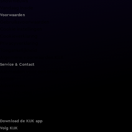
Shownieuws
Vandaag Inside
Voorwaarden
Gebruiksvoorwaarden
Cookie instellingen
Cookieverklaring
Privacyverklaring
Toegankelijkheid
Algemene voorwaarden KIJK
Service & Contact
Aanmelden voor een programma
Acties
Adverteren
Smart TV inlog
Over KIJK
Vacatures
Klantenservice
Download de KIJK app
Volg KIJK