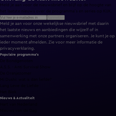
Meld je aan voor de nieuwsbrief en blijf op de hoogte van
het laatste nieuws over de programma’s en series op KIJK.
Aanmelden
Meld je aan voor onze wekelijkse nieuwsbrief met daarin
het laatste nieuws en aanbiedingen die wijzelf of in
samenwerking met onze partners organiseren. Je kunt je op
ieder moment afmelden. Zie voor meer informatie de
privacyverklaring
.
Populaire programma's
De Bondgenoten
A.S.S. - Anti Survival Show
De Oranjezomer
Mi Dushi: wat is dan liefde?
Lang Leve de Liefde
Het Blok
Nieuws & Actualiteit
Hart van Nederland
Nieuws van de Dag