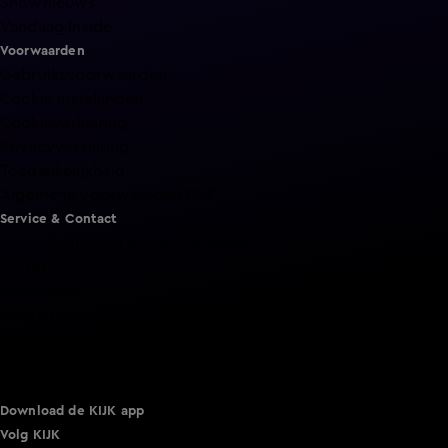
Shownieuws
Vandaag Inside
Voorwaarden
Gebruiksvoorwaarden
Cookie instellingen
Cookieverklaring
Privacyverklaring
Toegankelijkheid
Algemene voorwaarden KIJK
Service & Contact
Aanmelden voor een programma
Acties
Adverteren
Smart TV inlog
Over KIJK
Vacatures
Klantenservice
Download de KIJK app
Volg KIJK