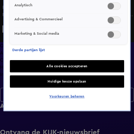
Analytisch
Rohan blijft altijd zichzelf en dat drijft hij heel ver door.
Maar past Larissa wel in het plaatje dat hij voor ogen heeft?
Advertising & Commercieel
Rob en Annedike zitten wel op 1 lijn, althans op 1
kledinglijn. En Annedike heeft al gauw door dat Rob's
Marketing & Social media
liefde door de maag gaat.
Overzicht
Derde partijen lijst
Afleveringen
Clips
Alle cookies accepteren
Hoe is het nu met?
Info
Huidige keuze opslaan
Seizoen 7
Voorkeuren beheren
Afleveringen
Ontvang de KIJK-nieuwsbrief