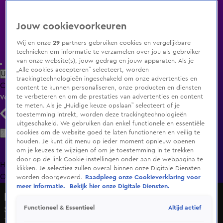
Jouw cookievoorkeuren
Wij en onze
29
partners gebruiken cookies en vergelijkbare
technieken om informatie te verzamelen over jou als gebruiker
van onze website(s), jouw gedrag en jouw apparaten. Als je
„Alle cookies accepteren” selecteert, worden
Uitzending Gemist
Populaire programma's
Zenders
Genres
trackingtechnologieën ingeschakeld om onze advertenties en
Clips
Films
Radio
Smart TV inlog
Shop
content te kunnen personaliseren, onze producten en diensten
te verbeteren en om de prestaties van advertenties en content
Volg KIJK
te meten. Als je „Huidige keuze opslaan” selecteert of je
toestemming intrekt, worden deze trackingtechnologieën
uitgeschakeld. We gebruiken dan enkel functionele en essentiële
Zoeken
cookies om de website goed te laten functioneren en veilig te
houden. Je kunt dit menu op ieder moment opnieuw openen
om je keuzes te wijzigen of om je toestemming in te trekken
door op de link Cookie-instellingen onder aan de webpagina te
Home
Uitzending Gemist
Programma's
De Bondgenoten
De
klikken. Je selecties zullen overal binnen onze Digitale Diensten
Oranjezomer
Livestreams
Shop
worden doorgevoerd.
Raadpleeg onze Cookieverklaring voor
meer informatie.
Bekijk hier onze Digitale Diensten.
Lang Leve de Liefde
Altijd actief
Functioneel & Essentieel
Seizoen 7, aflevering 113
19 feb 2025, 18:52