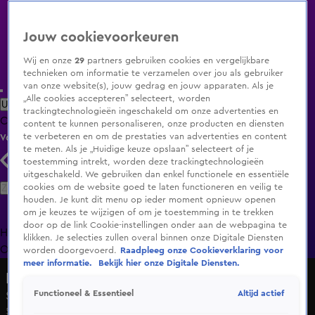
Jouw cookievoorkeuren
Wij en onze
29
partners gebruiken cookies en vergelijkbare
technieken om informatie te verzamelen over jou als gebruiker
van onze website(s), jouw gedrag en jouw apparaten. Als je
„Alle cookies accepteren” selecteert, worden
Uitzending Gemist
Populaire programma's
Zenders
Genres
trackingtechnologieën ingeschakeld om onze advertenties en
Clips
Films
Radio
Smart TV inlog
Shop
content te kunnen personaliseren, onze producten en diensten
te verbeteren en om de prestaties van advertenties en content
Volg KIJK
te meten. Als je „Huidige keuze opslaan” selecteert of je
toestemming intrekt, worden deze trackingtechnologieën
uitgeschakeld. We gebruiken dan enkel functionele en essentiële
Zoeken
cookies om de website goed te laten functioneren en veilig te
houden. Je kunt dit menu op ieder moment opnieuw openen
om je keuzes te wijzigen of om je toestemming in te trekken
door op de link Cookie-instellingen onder aan de webpagina te
Home
Uitzending Gemist
Programma's
De Bondgenoten
De
klikken. Je selecties zullen overal binnen onze Digitale Diensten
Oranjezomer
Livestreams
Shop
worden doorgevoerd.
Raadpleeg onze Cookieverklaring voor
meer informatie.
Bekijk hier onze Digitale Diensten.
Lang Leve de Liefde
Altijd actief
Functioneel & Essentieel
Seizoen 7, aflevering 123
5 mrt 2025, 18:52