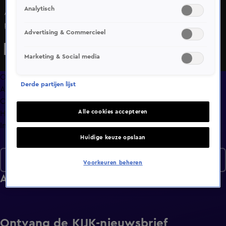
Analytisch
Al gauw na hun ontmoeting blijkt Helena voor Tom het
perfecte plaatje. Maar is het een slecht teken als ze het
Advertising & Commercieel
woord niet kent? Het cadeautje van Fabian is gelijk een
schot in de roos. Fabian is in elk geval erg enthousiast over
Marketing & Social media
Melissa.
Overzicht
Derde partijen lijst
Afleveringen
Clips
Alle cookies accepteren
Hoe is het nu met?
Info
Huidige keuze opslaan
Seizoen 7
Voorkeuren beheren
Afleveringen
Ontvang de KIJK-nieuwsbrief