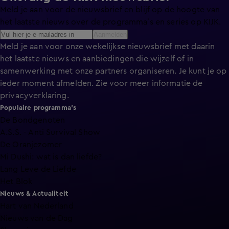
Meld je aan voor de nieuwsbrief en blijf op de hoogte van
het laatste nieuws over de programma’s en series op KIJK.
Aanmelden
Meld je aan voor onze wekelijkse nieuwsbrief met daarin
het laatste nieuws en aanbiedingen die wijzelf of in
samenwerking met onze partners organiseren. Je kunt je op
ieder moment afmelden. Zie voor meer informatie de
privacyverklaring
.
Populaire programma's
De Bondgenoten
A.S.S. - Anti Survival Show
De Oranjezomer
Mi Dushi: wat is dan liefde?
Lang Leve de Liefde
Het Blok
Nieuws & Actualiteit
Hart van Nederland
Nieuws van de Dag