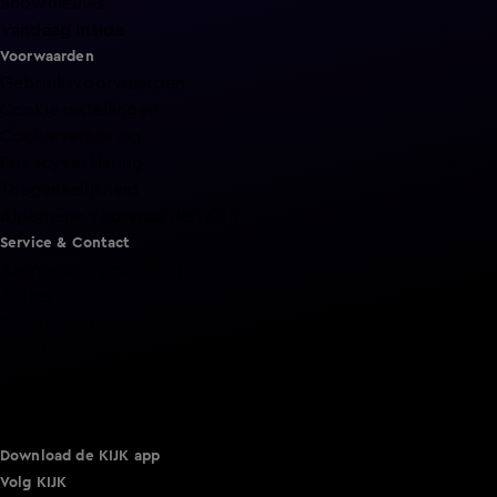
Shownieuws
Vandaag Inside
Voorwaarden
Gebruiksvoorwaarden
Cookie instellingen
Cookieverklaring
Privacyverklaring
Toegankelijkheid
Algemene voorwaarden KIJK
Service & Contact
Aanmelden voor een programma
Acties
Adverteren
Smart TV inlog
Over KIJK
Vacatures
Klantenservice
Download de KIJK app
Volg KIJK