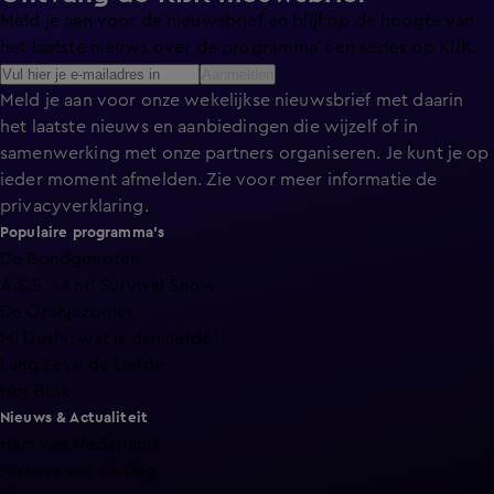
Meld je aan voor de nieuwsbrief en blijf op de hoogte van
het laatste nieuws over de programma’s en series op KIJK.
Aanmelden
Meld je aan voor onze wekelijkse nieuwsbrief met daarin
het laatste nieuws en aanbiedingen die wijzelf of in
samenwerking met onze partners organiseren. Je kunt je op
ieder moment afmelden. Zie voor meer informatie de
privacyverklaring
.
Populaire programma's
De Bondgenoten
A.S.S. - Anti Survival Show
De Oranjezomer
Mi Dushi: wat is dan liefde?
Lang Leve de Liefde
Het Blok
Nieuws & Actualiteit
Hart van Nederland
Nieuws van de Dag