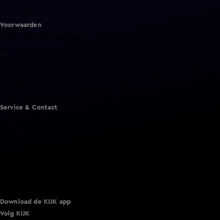
Shownieuws
Vandaag Inside
Voorwaarden
Gebruiksvoorwaarden
Cookie instellingen
Cookieverklaring
Privacyverklaring
Toegankelijkheid
Algemene voorwaarden KIJK
Service & Contact
Aanmelden voor een programma
Acties
Adverteren
Smart TV inlog
Over KIJK
Vacatures
Klantenservice
Download de KIJK app
Volg KIJK