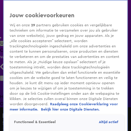
Jouw cookievoorkeuren
Wij en onze
29
partners gebruiken cookies en vergelijkbare
technieken om informatie te verzamelen over jou als gebruiker
van onze website(s), jouw gedrag en jouw apparaten. Als je
„Alle cookies accepteren” selecteert, worden
Uitzending Gemist
Populaire programma's
Zenders
Genres
trackingtechnologieën ingeschakeld om onze advertenties en
Clips
Films
Radio
Smart TV inlog
Shop
content te kunnen personaliseren, onze producten en diensten
te verbeteren en om de prestaties van advertenties en content
Volg KIJK
te meten. Als je „Huidige keuze opslaan” selecteert of je
toestemming intrekt, worden deze trackingtechnologieën
uitgeschakeld. We gebruiken dan enkel functionele en essentiële
Zoeken
cookies om de website goed te laten functioneren en veilig te
houden. Je kunt dit menu op ieder moment opnieuw openen
om je keuzes te wijzigen of om je toestemming in te trekken
door op de link Cookie-instellingen onder aan de webpagina te
Home
Uitzending Gemist
Programma's
De Bondgenoten
De
klikken. Je selecties zullen overal binnen onze Digitale Diensten
Oranjezomer
Livestreams
Shop
worden doorgevoerd.
Raadpleeg onze Cookieverklaring voor
meer informatie.
Bekijk hier onze Digitale Diensten.
Lang Leve de Liefde
Altijd actief
Functioneel & Essentieel
Seizoen 8, aflevering 3
3 sep 2025, 18:56