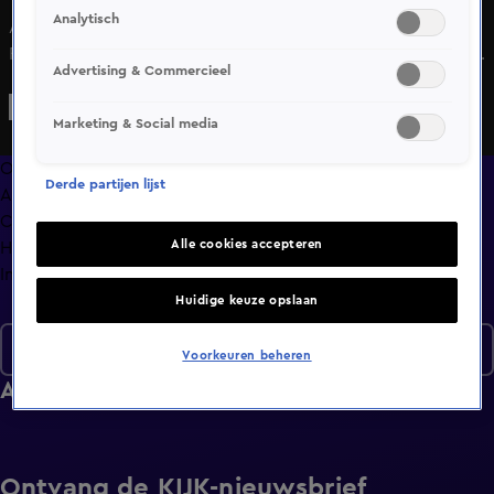
Analytisch
Annelies heeft mandala's mee en dat kleurt haar date met
Frank meteen! Qua interesses is er nog geen klik, op fysiek
Advertising & Commercieel
vlak dan misschien? De Vlaamse Chiara ziet in Wilbert al
gauw een ideale reisgenoot. Maar heeft hij wel genoeg in
Marketing & Social media
huis voor deze haute couture liefhebster?
Overzicht
Derde partijen lijst
Afleveringen
Clips
Alle cookies accepteren
Hoe is het nu met?
Info
Huidige keuze opslaan
Seizoen 8
Voorkeuren beheren
Afleveringen
Ontvang de KIJK-nieuwsbrief