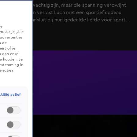
dat ze zenuwachtig zijn, maar die spanning verdwijnt
al snel. Robin verrast Luca met een sportief cadeau,
wat goed aansluit bij hun gedeelde liefde voor sport.
te
Tijdens het vragenvuur uit de vraagpot ontdekken ze
 Als je „Alle
dat ze allebei kinderen willen: een jongen en een
advertenties
meisje. De sfeer blijft luchtig, zelfs als Robin toegeeft
m de
ert of je
Luca’s naam te zijn vergeten—gelukkig is dat
n dan enkel
wederzijds. Terwijl ze elkaar beter leren kennen,
te houden. Je
grappen ze over koken, kleding en relaties, maar ’s
oestemming in
electies
ochtends blijkt pas echt hoe goed ze klikken: Luca is
blij wakker geworden naast Robin… voelt zij
hetzelfde?
Altijd actief