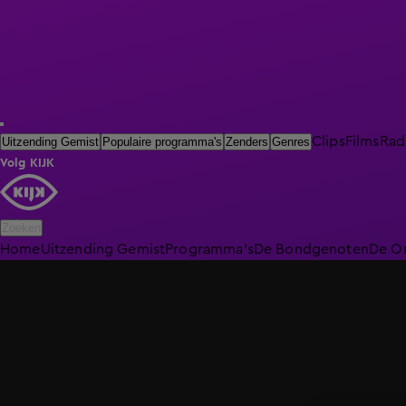
Clips
Films
Rad
Uitzending Gemist
Populaire programma's
Zenders
Genres
Volg KIJK
Zoeken
Home
Uitzending Gemist
Programma's
De Bondgenoten
De O