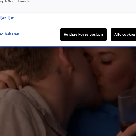
ng & Social media
jen lijst
en beheren
Huidige keuze opslaan
Alle cookie