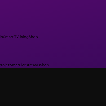
io
Smart TV inlog
Shop
ranjezomer
Livestreams
Shop