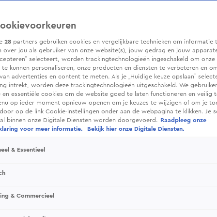
ookievoorkeuren
ze
28
partners gebruiken cookies en vergelijkbare technieken om informatie 
 over jou als gebruiker van onze website(s), jouw gedrag en jouw apparaten.
cepteren” selecteert, worden trackingtechnologieën ingeschakeld om onze 
 te kunnen personaliseren, onze producten en diensten te verbeteren en o
 van advertenties en content te meten. Als je „Huidige keuze opslaan” selecte
g intrekt, worden deze trackingtechnologieën uitgeschakeld. We gebruike
e en essentiële cookies om de website goed te laten functioneren en veilig 
enu op ieder moment opnieuw openen om je keuzes te wijzigen of om je t
 door op de link Cookie-instellingen onder aan de webpagina te klikken. Je s
ral binnen onze Digitale Diensten worden doorgevoerd.
Raadpleeg onze
laring voor meer informatie.
Bekijk hier onze Digitale Diensten.
eel & Essentieel
ch
sing & Commercieel