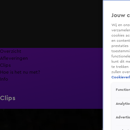
Jouw c
Wij en on
verzamelen
cookies ac
en content
prestaties
Overzicht
toestemmin
functionel
Afleveringen
kunt dit m
Clips
te trekken
Hoe is het nu met?
zullen ove
Cookieverk
Info
Function
Clips
Analytis
6:32
Adverti