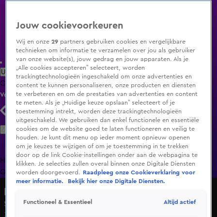
Jouw cookievoorkeuren
Wij en onze
29
partners gebruiken cookies en vergelijkbare
technieken om informatie te verzamelen over jou als gebruiker
van onze website(s), jouw gedrag en jouw apparaten. Als je
„Alle cookies accepteren” selecteert, worden
Uitzending Gemist
Populaire programma's
Zenders
Genres
trackingtechnologieën ingeschakeld om onze advertenties en
Clips
Films
Radio
Smart TV inlog
Shop
content te kunnen personaliseren, onze producten en diensten
te verbeteren en om de prestaties van advertenties en content
Volg KIJK
te meten. Als je „Huidige keuze opslaan” selecteert of je
toestemming intrekt, worden deze trackingtechnologieën
uitgeschakeld. We gebruiken dan enkel functionele en essentiële
Zoeken
cookies om de website goed te laten functioneren en veilig te
houden. Je kunt dit menu op ieder moment opnieuw openen
om je keuzes te wijzigen of om je toestemming in te trekken
door op de link Cookie-instellingen onder aan de webpagina te
Home
Uitzending Gemist
Programma's
De Bondgenoten
De
klikken. Je selecties zullen overal binnen onze Digitale Diensten
Oranjezomer
Livestreams
Shop
worden doorgevoerd.
Raadpleeg onze Cookieverklaring voor
meer informatie.
Bekijk hier onze Digitale Diensten.
Lang Leve de Liefde
Altijd actief
Functioneel & Essentieel
Seizoen 7, aflevering 100
31 jan 2025, 18:53