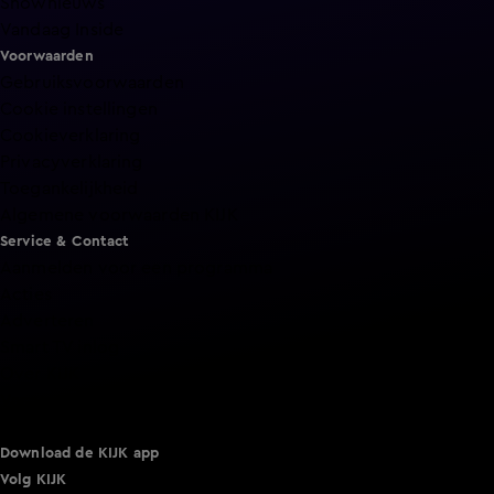
Shownieuws
Vandaag Inside
Voorwaarden
Gebruiksvoorwaarden
Cookie instellingen
Cookieverklaring
Privacyverklaring
Toegankelijkheid
Algemene voorwaarden KIJK
Service & Contact
Aanmelden voor een programma
Acties
Adverteren
Smart TV inlog
Over KIJK
Vacatures
Klantenservice
Download de KIJK app
Volg KIJK