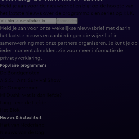
Meld je aan voor de nieuwsbrief en blijf op de hoogte van
het laatste nieuws over de programma’s en series op KIJK.
Aanmelden
Meld je aan voor onze wekelijkse nieuwsbrief met daarin
het laatste nieuws en aanbiedingen die wijzelf of in
samenwerking met onze partners organiseren. Je kunt je op
ieder moment afmelden. Zie voor meer informatie de
privacyverklaring
.
Populaire programma's
De Bondgenoten
A.S.S. - Anti Survival Show
De Oranjezomer
Mi Dushi: wat is dan liefde?
Lang Leve de Liefde
Het Blok
Nieuws & Actualiteit
Hart van Nederland
Nieuws van de Dag