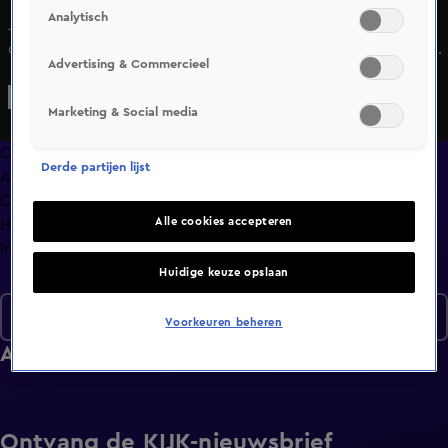
Analytisch
Jessica en Laurens beginnen lekker enthousiast aan hun
date. Maar in die eerste 24 uur kan één verkeerd antwoord
Advertising & Commercieel
zomaar funest zijn voor je kansen! In het andere
appartement krijgt Frank niet eens de kans om iets te
Marketing & Social media
zeggen bij zijn date Helga.
Overzicht
Derde partijen lijst
Afleveringen
Clips
Alle cookies accepteren
Hoe is het nu met?
Info
Huidige keuze opslaan
Seizoen 7
Voorkeuren beheren
Afleveringen
Ontvang de KIJK-nieuwsbrief