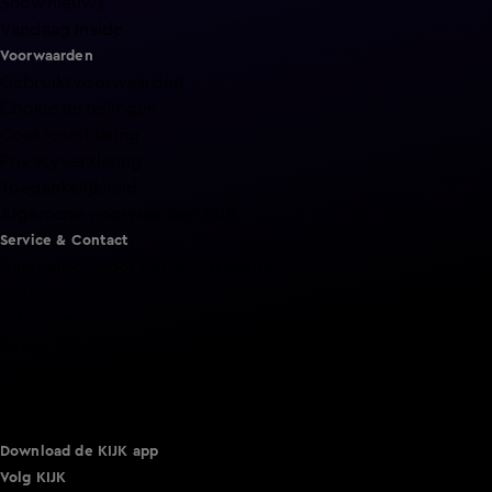
Shownieuws
Vandaag Inside
Voorwaarden
Gebruiksvoorwaarden
Cookie instellingen
Cookieverklaring
Privacyverklaring
Toegankelijkheid
Algemene voorwaarden KIJK
Service & Contact
Aanmelden voor een programma
Acties
Adverteren
Smart TV inlog
Over KIJK
Vacatures
Klantenservice
Download de KIJK app
Volg KIJK