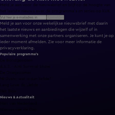
Meld je aan voor de nieuwsbrief en blijf op de hoogte van
het laatste nieuws over de programma’s en series op KIJK.
Aanmelden
Meld je aan voor onze wekelijkse nieuwsbrief met daarin
het laatste nieuws en aanbiedingen die wijzelf of in
samenwerking met onze partners organiseren. Je kunt je op
ieder moment afmelden. Zie voor meer informatie de
privacyverklaring
.
Populaire programma's
De Bondgenoten
A.S.S. - Anti Survival Show
De Oranjezomer
Mi Dushi: wat is dan liefde?
Lang Leve de Liefde
Het Blok
Nieuws & Actualiteit
Hart van Nederland
Nieuws van de Dag