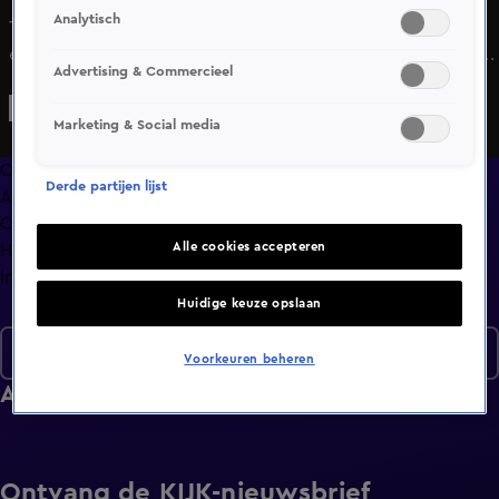
Analytisch
Tweeling Kim en Nancy gaan tegelijk op date met hun
eigen fitboy. Ze houden alle vier van sport, maar dat is niet
Advertising & Commercieel
het enige waarop het fysiek wordt.
Marketing & Social media
Overzicht
Derde partijen lijst
Afleveringen
Clips
Alle cookies accepteren
Hoe is het nu met?
Info
Huidige keuze opslaan
Seizoen 7
Voorkeuren beheren
Afleveringen
Ontvang de KIJK-nieuwsbrief