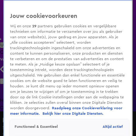
Jouw cookievoorkeuren
Wij en onze
29
partners gebruiken cookies en vergelijkbare
technieken om informatie te verzamelen over jou als gebruiker
van onze website(s), jouw gedrag en jouw apparaten. Als je
„Alle cookies accepteren” selecteert, worden
Uitzending Gemist
Populaire programma's
Zenders
Genres
trackingtechnologieën ingeschakeld om onze advertenties en
Clips
Films
Radio
Smart TV inlog
Shop
content te kunnen personaliseren, onze producten en diensten
te verbeteren en om de prestaties van advertenties en content
Volg KIJK
te meten. Als je „Huidige keuze opslaan” selecteert of je
toestemming intrekt, worden deze trackingtechnologieën
uitgeschakeld. We gebruiken dan enkel functionele en essentiële
Zoeken
cookies om de website goed te laten functioneren en veilig te
houden. Je kunt dit menu op ieder moment opnieuw openen
om je keuzes te wijzigen of om je toestemming in te trekken
door op de link Cookie-instellingen onder aan de webpagina te
Home
Uitzending Gemist
Programma's
De Bondgenoten
De
klikken. Je selecties zullen overal binnen onze Digitale Diensten
Oranjezomer
Livestreams
Shop
worden doorgevoerd.
Raadpleeg onze Cookieverklaring voor
meer informatie.
Bekijk hier onze Digitale Diensten.
Lang Leve de Liefde
Altijd actief
Functioneel & Essentieel
Seizoen 7, aflevering 138
26 mrt 2025, 18:53