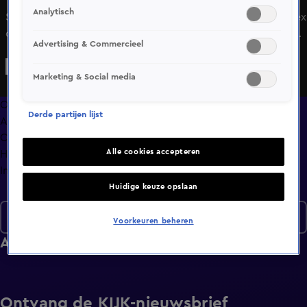
Analytisch
Sam en Danoe maken allebei een goede eerste indruk. Alex
durft nog niet helemaal uit zijn schulp te kruipen. Hij laat
Advertising & Commercieel
Larissa zeker niet onberoerd.
Marketing & Social media
Overzicht
Derde partijen lijst
Afleveringen
Clips
Alle cookies accepteren
Hoe is het nu met?
Info
Huidige keuze opslaan
Seizoen 7
Voorkeuren beheren
Afleveringen
Ontvang de KIJK-nieuwsbrief