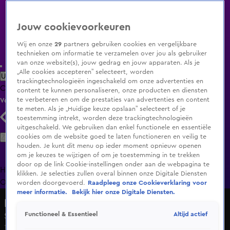
Jouw cookievoorkeuren
Wij en onze
29
partners gebruiken cookies en vergelijkbare
technieken om informatie te verzamelen over jou als gebruiker
van onze website(s), jouw gedrag en jouw apparaten. Als je
„Alle cookies accepteren” selecteert, worden
Uitzending Gemist
Populaire programma's
Zenders
Genres
trackingtechnologieën ingeschakeld om onze advertenties en
Clips
Films
Radio
Smart TV inlog
Shop
content te kunnen personaliseren, onze producten en diensten
te verbeteren en om de prestaties van advertenties en content
Volg KIJK
te meten. Als je „Huidige keuze opslaan” selecteert of je
toestemming intrekt, worden deze trackingtechnologieën
uitgeschakeld. We gebruiken dan enkel functionele en essentiële
Zoeken
cookies om de website goed te laten functioneren en veilig te
houden. Je kunt dit menu op ieder moment opnieuw openen
om je keuzes te wijzigen of om je toestemming in te trekken
door op de link Cookie-instellingen onder aan de webpagina te
Home
Uitzending Gemist
Programma's
De Bondgenoten
De
klikken. Je selecties zullen overal binnen onze Digitale Diensten
Oranjezomer
Livestreams
Shop
worden doorgevoerd.
Raadpleeg onze Cookieverklaring voor
meer informatie.
Bekijk hier onze Digitale Diensten.
Lang Leve de Liefde
Altijd actief
Functioneel & Essentieel
Seizoen 7, aflevering 109
13 feb 2025, 18:52