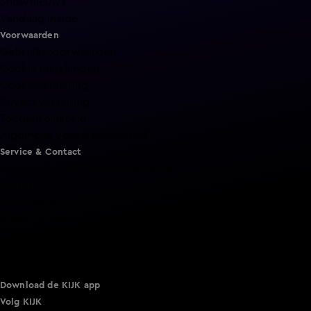
Shownieuws
Vandaag Inside
Voorwaarden
Gebruiksvoorwaarden
Cookie instellingen
Cookieverklaring
Privacyverklaring
Toegankelijkheid
Algemene voorwaarden KIJK
Service & Contact
Aanmelden voor een programma
Acties
Adverteren
Smart TV inlog
Over KIJK
Vacatures
Klantenservice
Download de KIJK app
Volg KIJK