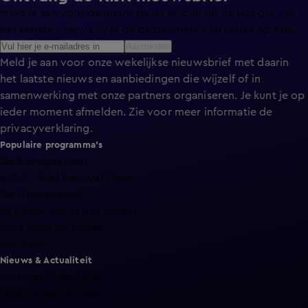
Meld je aan voor de nieuwsbrief en blijf op de hoogte van
het laatste nieuws over de programma’s en series op KIJK.
Aanmelden
Meld je aan voor onze wekelijkse nieuwsbrief met daarin
het laatste nieuws en aanbiedingen die wijzelf of in
samenwerking met onze partners organiseren. Je kunt je op
ieder moment afmelden. Zie voor meer informatie de
privacyverklaring
.
Populaire programma's
De Bondgenoten
A.S.S. - Anti Survival Show
De Oranjezomer
Mi Dushi: wat is dan liefde?
Lang Leve de Liefde
Het Blok
Nieuws & Actualiteit
Hart van Nederland
Nieuws van de Dag