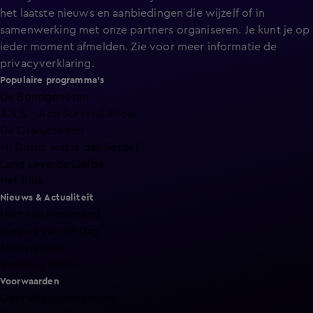
het laatste nieuws en aanbiedingen die wijzelf of in
samenwerking met onze partners organiseren. Je kunt je op
ieder moment afmelden. Zie voor meer informatie de
privacyverklaring
.
Populaire programma's
De Bondgenoten
A.S.S. - Anti Survival Show
De Oranjezomer
Mi Dushi: wat is dan liefde?
Lang Leve de Liefde
Het Blok
Nieuws & Actualiteit
Hart van Nederland
Nieuws van de Dag
Shownieuws
Vandaag Inside
Voorwaarden
Gebruiksvoorwaarden