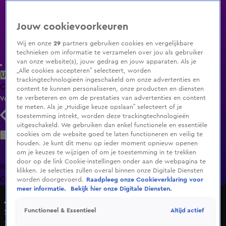
Jouw cookievoorkeuren
Wij en onze
29
partners gebruiken cookies en vergelijkbare
technieken om informatie te verzamelen over jou als gebruiker
van onze website(s), jouw gedrag en jouw apparaten. Als je
„Alle cookies accepteren” selecteert, worden
Uitzending Gemist
Populaire programma's
Zenders
Genres
trackingtechnologieën ingeschakeld om onze advertenties en
Clips
Films
Radio
Smart TV inlog
Shop
content te kunnen personaliseren, onze producten en diensten
te verbeteren en om de prestaties van advertenties en content
Volg KIJK
te meten. Als je „Huidige keuze opslaan” selecteert of je
toestemming intrekt, worden deze trackingtechnologieën
uitgeschakeld. We gebruiken dan enkel functionele en essentiële
Zoeken
cookies om de website goed te laten functioneren en veilig te
houden. Je kunt dit menu op ieder moment opnieuw openen
om je keuzes te wijzigen of om je toestemming in te trekken
door op de link Cookie-instellingen onder aan de webpagina te
Home
Uitzending Gemist
Programma's
De Bondgenoten
De
klikken. Je selecties zullen overal binnen onze Digitale Diensten
Oranjezomer
Livestreams
Shop
worden doorgevoerd.
Raadpleeg onze Cookieverklaring voor
meer informatie.
Bekijk hier onze Digitale Diensten.
Jullie Huis, Onze Regels
Altijd actief
Functioneel & Essentieel
Seizoen 1, aflevering 5
25 mrt 2018, 20:30