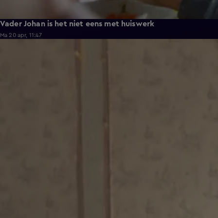
Vader Johan is het niet eens met huiswerk
Ma 20 apr, 11:47
0:56