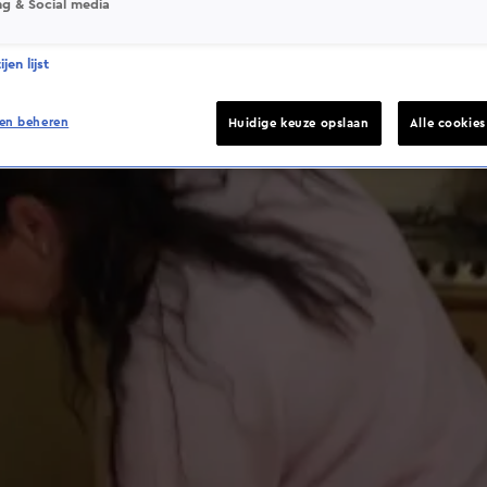
ng & Social media
jen lijst
en beheren
Huidige keuze opslaan
Alle cookie