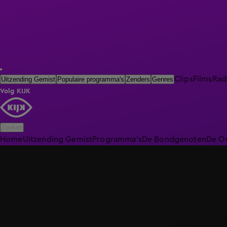
Clips
Films
Rad
Uitzending Gemist
Populaire programma's
Zenders
Genres
Volg KIJK
Zoeken
Home
Uitzending Gemist
Programma's
De Bondgenoten
De O