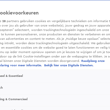
ookievoorkeuren
ze
28
partners gebruiken cookies en vergelijkbare technieken om informatie 
 over jou als gebruiker van onze website(s), jouw gedrag en jouw apparaten.
cepteren” selecteert, worden trackingtechnologieën ingeschakeld om onze 
 te kunnen personaliseren, onze producten en diensten te verbeteren en o
 van advertenties en content te meten. Als je „Huidige keuze opslaan” selecte
g intrekt, worden deze trackingtechnologieën uitgeschakeld. We gebruike
e en essentiële cookies om de website goed te laten functioneren en veilig 
enu op ieder moment opnieuw openen om je keuzes te wijzigen of om je t
 door op de link Cookie-instellingen onder aan de webpagina te klikken. Je s
ral binnen onze Digitale Diensten worden doorgevoerd.
Raadpleeg onze
laring voor meer informatie.
Bekijk hier onze Digitale Diensten.
eel & Essentieel
ch
sing & Commercieel