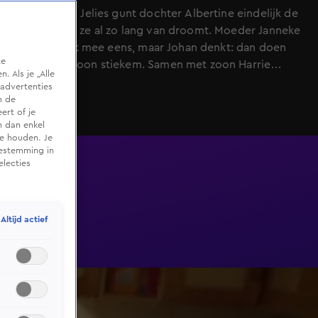
Vader Johan Jelies gunt dochter Albertine eindelijk de
puppy waar ze al zo lang van droomt. Moeder Janneke
is het er niet mee eens, maar Johan denkt: dan doen
te
we het gewoon stiekem. Samen met zoon Harrie
 Als je „Alle
smedt hij een plan!
advertenties
m de
ert of je
n dan enkel
te houden. Je
oestemming in
electies
Altijd actief