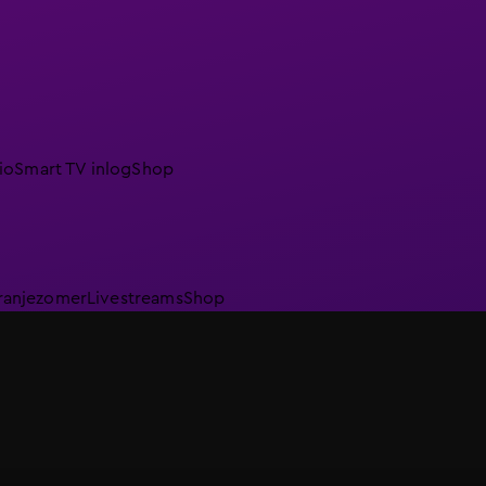
io
Smart TV inlog
Shop
ranjezomer
Livestreams
Shop