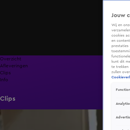
Jouw c
Wij en on
verzamelen
cookies ac
en content
prestaties
toestemmin
functionel
Overzicht
kunt dit m
Afleveringen
te trekken
zullen ove
Clips
Cookieverk
Info
Function
Clips
Analytis
0:26
Adverti