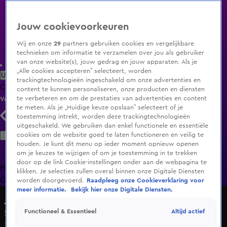
Jouw cookievoorkeuren
Wij en onze
29
partners gebruiken cookies en vergelijkbare
technieken om informatie te verzamelen over jou als gebruiker
van onze website(s), jouw gedrag en jouw apparaten. Als je
„Alle cookies accepteren” selecteert, worden
Uitzending Gemist
Populaire programma's
Zenders
Genres
trackingtechnologieën ingeschakeld om onze advertenties en
Clips
Films
Radio
Smart TV inlog
Shop
content te kunnen personaliseren, onze producten en diensten
te verbeteren en om de prestaties van advertenties en content
Volg KIJK
te meten. Als je „Huidige keuze opslaan” selecteert of je
toestemming intrekt, worden deze trackingtechnologieën
uitgeschakeld. We gebruiken dan enkel functionele en essentiële
Zoeken
cookies om de website goed te laten functioneren en veilig te
houden. Je kunt dit menu op ieder moment opnieuw openen
om je keuzes te wijzigen of om je toestemming in te trekken
door op de link Cookie-instellingen onder aan de webpagina te
Home
Uitzending Gemist
Programma's
De Bondgenoten
De
klikken. Je selecties zullen overal binnen onze Digitale Diensten
Oranjezomer
Livestreams
Shop
worden doorgevoerd.
Raadpleeg onze Cookieverklaring voor
meer informatie.
Bekijk hier onze Digitale Diensten.
Je Eigen Droomhuis
Altijd actief
Functioneel & Essentieel
Seizoen 1, aflevering 11
15 juni 2016, 19:30