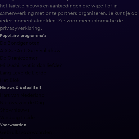
het laatste nieuws en aanbiedingen die wijzelf of in
samenwerking met onze partners organiseren. Je kunt je op
ieder moment afmelden. Zie voor meer informatie de
privacyverklaring
.
Populaire programma's
De Bondgenoten
A.S.S. - Anti Survival Show
De Oranjezomer
Mi Dushi: wat is dan liefde?
Lang Leve de Liefde
Het Blok
Nieuws & Actualiteit
Hart van Nederland
Nieuws van de Dag
Shownieuws
Vandaag Inside
Voorwaarden
Gebruiksvoorwaarden