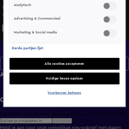
Analytisch
Maureen du Toit volgt Nederlandse stellen die hun eigen
droomhuis bouwen. Ze praat met de stellen over de
Advertising & Commercieel
bijzonderheden van het gebouw en waarom juist dit hun
droomhuis is.
Marketing & Social media
Afleveringen
Derde partijen lijst
Seizoen 1
Alle cookies accepteren
Afleveringen
Huidige keuze opslaan
Voorkeuren beheren
Ontvang de KIJK-nieuwsbrief
Meld je aan voor de nieuwsbrief en blijf op de hoogte van
het laatste nieuws over de programma’s en series op KIJK.
Aanmelden
Meld je aan voor onze wekelijkse nieuwsbrief met daarin