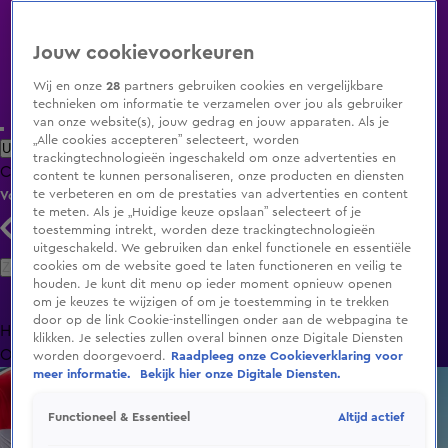
Jouw cookievoorkeuren
Wij en onze
28
partners gebruiken cookies en vergelijkbare
technieken om informatie te verzamelen over jou als gebruiker
van onze website(s), jouw gedrag en jouw apparaten. Als je
„Alle cookies accepteren” selecteert, worden
Uitzending Gemist
Populaire programma's
Zenders
Genres
trackingtechnologieën ingeschakeld om onze advertenties en
Clips
Films
Radio
Smart TV inlog
Shop
content te kunnen personaliseren, onze producten en diensten
te verbeteren en om de prestaties van advertenties en content
Volg KIJK
te meten. Als je „Huidige keuze opslaan” selecteert of je
toestemming intrekt, worden deze trackingtechnologieën
uitgeschakeld. We gebruiken dan enkel functionele en essentiële
Zoeken
cookies om de website goed te laten functioneren en veilig te
houden. Je kunt dit menu op ieder moment opnieuw openen
om je keuzes te wijzigen of om je toestemming in te trekken
door op de link Cookie-instellingen onder aan de webpagina te
Home
Uitzending Gemist
Programma's
De Bondgenoten
De
klikken. Je selecties zullen overal binnen onze Digitale Diensten
Oranjezomer
Livestreams
Shop
worden doorgevoerd.
Raadpleeg onze Cookieverklaring voor
meer informatie.
Bekijk hier onze Digitale Diensten.
Altijd actief
Functioneel & Essentieel