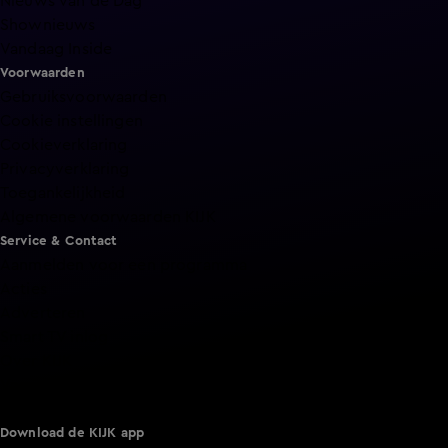
Nieuws van de Dag
Shownieuws
Vandaag Inside
Voorwaarden
Gebruiksvoorwaarden
Cookie instellingen
Cookieverklaring
Privacyverklaring
Toegankelijkheid
Algemene voorwaarden KIJK
Service & Contact
Aanmelden voor een programma
Acties
Adverteren
Smart TV inlog
Over KIJK
Vacatures
Klantenservice
Download de KIJK app