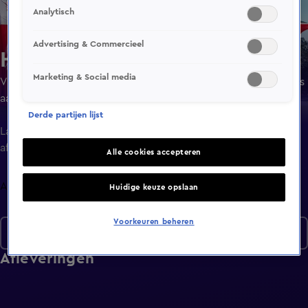
Analytisch
Advertising & Commercieel
House Rules Australië
Marketing & Social media
Vijf voor elkaar onbekende koppels verbouwen elkaars huis
aan de hand van slechts vijf huisregels.
Derde partijen lijst
Laatste
aflevering
Alle cookies accepteren
Afleveringen
Huidige keuze opslaan
Voorkeuren beheren
Seizoen 7
Afleveringen