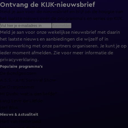
Ontvang de KIJK-nieuwsbrief
Meld je aan voor de nieuwsbrief en blijf op de hoogte van
het laatste nieuws over de programma’s en series op KIJK.
Aanmelden
Meld je aan voor onze wekelijkse nieuwsbrief met daarin
het laatste nieuws en aanbiedingen die wijzelf of in
samenwerking met onze partners organiseren. Je kunt je op
ieder moment afmelden. Zie voor meer informatie de
privacyverklaring
.
Populaire programma's
De Bondgenoten
A.S.S. - Anti Survival Show
De Oranjezomer
Mi Dushi: wat is dan liefde?
Lang Leve de Liefde
Het Blok
Nieuws & Actualiteit
Hart van Nederland