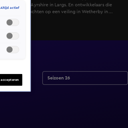
de kust van Ayrshire in Largs. En ontwikkelaars die
Altijd actief
vastgoed kochten op een veiling in Wetherby in
Yorkshire en Windsor in Berkshire hopen winst te
maken. Maar net als de liefde, verloopt de
ontwikkeling van onroerend goed niet altijd
soepeltjes.
Seizoen 26
s accepteren