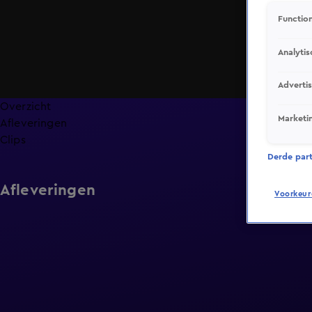
Function
Analytis
Adverti
Overzicht
Marketi
Afleveringen
Clips
Derde parti
Afleveringen
Voorkeur