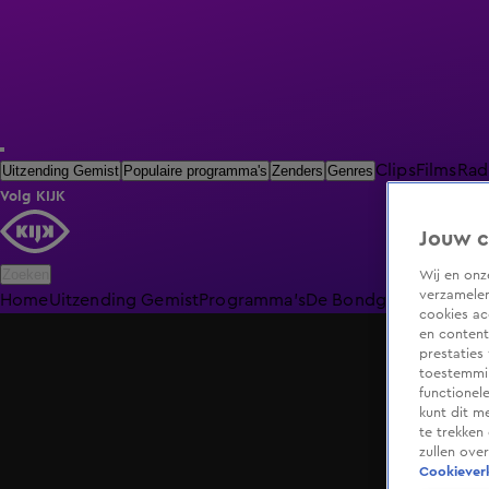
Clips
Films
Rad
Uitzending Gemist
Populaire programma's
Zenders
Genres
Volg KIJK
Jouw c
Zoeken
Wij en on
verzamelen
Home
Uitzending Gemist
Programma's
De Bondgenoten
De O
cookies ac
en content
prestaties
toestemmin
functionel
kunt dit m
te trekken
zullen ove
Cookieverk