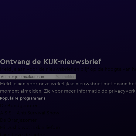
Ontvang de KIJK-nieuwsbrief
Meld je aan voor de nieuwsbrief en blijf op de hoogte van h
Aanmelden
Meld je aan voor onze wekelijkse nieuwsbrief met daarin het
moment afmelden. Zie voor meer informatie de
privacyverk
Populaire programma's
De Bondgenoten
A.S.S. - Anti Survival Show
De Oranjezomer
Mi Dushi: wat is dan liefde?
Lang Leve de Liefde