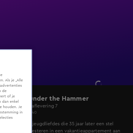
te
 Als je „Alle
advertenties
m de
ert of je
Homes under the Hammer
n dan enkel
Seizoen 26, aflevering 7
te houden. Je
Wo 3 juni, 15:40
oestemming in
electies
Voormalige jeugdliefdes die 35 jaar later een stel
werden, investeren in een vakantieappartement aan