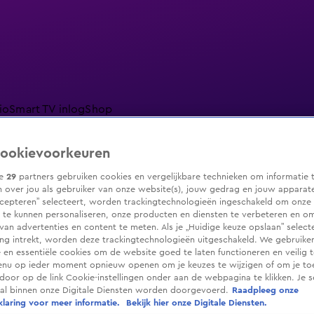
io
Smart TV inlog
Shop
ookievoorkeuren
ze
29
partners gebruiken cookies en vergelijkbare technieken om informatie 
 over jou als gebruiker van onze website(s), jouw gedrag en jouw apparaten.
ranjezomer
Livestreams
Shop
cepteren” selecteert, worden trackingtechnologieën ingeschakeld om onze 
 te kunnen personaliseren, onze producten en diensten te verbeteren en o
 van advertenties en content te meten. Als je „Huidige keuze opslaan” selecte
g intrekt, worden deze trackingtechnologieën uitgeschakeld. We gebruike
e en essentiële cookies om de website goed te laten functioneren en veilig 
enu op ieder moment opnieuw openen om je keuzes te wijzigen of om je t
 door op de link Cookie-instellingen onder aan de webpagina te klikken. Je s
ral binnen onze Digitale Diensten worden doorgevoerd.
Raadpleeg onze
laring voor meer informatie.
Bekijk hier onze Digitale Diensten.