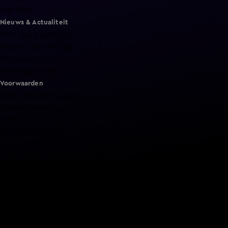
Het Blok
Nieuws & Actualiteit
Hart van Nederland
Nieuws van de Dag
Shownieuws
Vandaag Inside
Voorwaarden
Gebruiksvoorwaarden
Cookie instellingen
Cookieverklaring
Privacyverklaring
Toegankelijkheid
Algemene voorwaarden KIJK
Service & Contact
Aanmelden voor een programma
Acties
Adverteren
Smart TV inlog