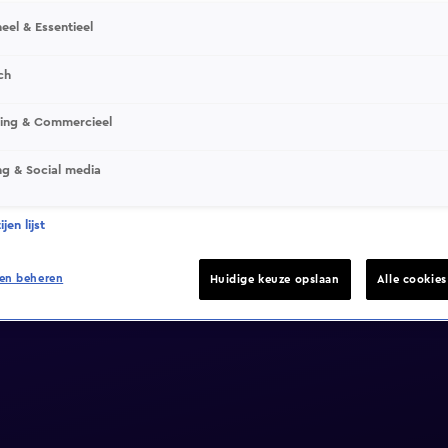
eel & Essentieel
ch
sing & Commercieel
ng & Social media
jen lijst
en beheren
Huidige keuze opslaan
Alle cookie