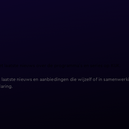
et laatste nieuws over de programma’s en series op KIJK.
 laatste nieuws en aanbiedingen die wijzelf of in samenwerki
laring
.