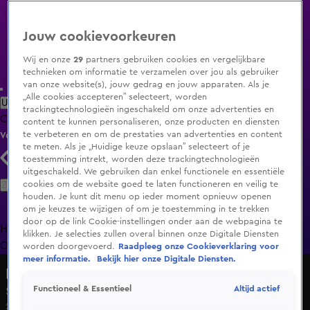
Jouw cookievoorkeuren
Wij en onze
29
partners gebruiken cookies en vergelijkbare
technieken om informatie te verzamelen over jou als gebruiker
van onze website(s), jouw gedrag en jouw apparaten. Als je
„Alle cookies accepteren” selecteert, worden
Uitzending Gemist
Populaire programma's
Zenders
Genres
trackingtechnologieën ingeschakeld om onze advertenties en
Clips
Films
Radio
Smart TV inlog
Shop
content te kunnen personaliseren, onze producten en diensten
te verbeteren en om de prestaties van advertenties en content
Volg KIJK
te meten. Als je „Huidige keuze opslaan” selecteert of je
toestemming intrekt, worden deze trackingtechnologieën
uitgeschakeld. We gebruiken dan enkel functionele en essentiële
Zoeken
cookies om de website goed te laten functioneren en veilig te
houden. Je kunt dit menu op ieder moment opnieuw openen
om je keuzes te wijzigen of om je toestemming in te trekken
door op de link Cookie-instellingen onder aan de webpagina te
Home
Uitzending Gemist
Programma's
De Bondgenoten
De
klikken. Je selecties zullen overal binnen onze Digitale Diensten
Oranjezomer
Livestreams
Shop
worden doorgevoerd.
Raadpleeg onze Cookieverklaring voor
meer informatie.
Bekijk hier onze Digitale Diensten.
Holland van boven
Altijd actief
Functioneel & Essentieel
Seizoen 4, aflevering 39
21 nov 2021, 15:00