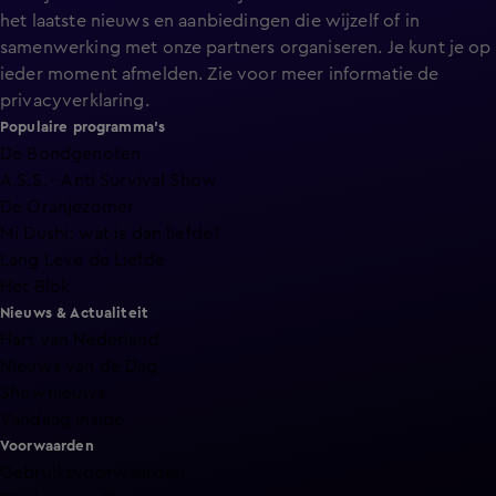
het laatste nieuws en aanbiedingen die wijzelf of in
samenwerking met onze partners organiseren. Je kunt je op
ieder moment afmelden. Zie voor meer informatie de
privacyverklaring
.
Populaire programma's
De Bondgenoten
A.S.S. - Anti Survival Show
De Oranjezomer
Mi Dushi: wat is dan liefde?
Lang Leve de Liefde
Het Blok
Nieuws & Actualiteit
Hart van Nederland
Nieuws van de Dag
Shownieuws
Vandaag Inside
Voorwaarden
Gebruiksvoorwaarden